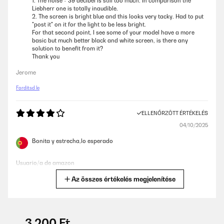
1. The noise - 39 decibel is still too much. In comparison the
Liebherr one is totally inaudible.
2. The screen is bright blue and this looks very tacky. Had to put
"post it" on it for the light to be less bright.
For that second point, I see some of your model have a more
basic but much better black and white screen, is there any
solution to benefit from it?
Thank you
Jerome
Fordítsd le
ELLENŐRZÖTT ÉRTÉKELÉS
04/10/2025
Bonita y estrecha,lo esperado
Usuario/a de amazon
Az összes értékelés megjelenítése
Fordítsd le
ELLENŐRZÖTT ÉRTÉKELÉS
07/07/2025
-3 200 Ft