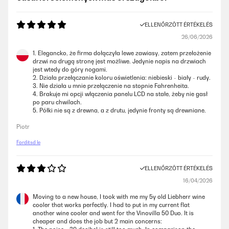
ELLENŐRZÖTT ÉRTÉKELÉS
26/06/2026
1. Elegancko, że firma dołączyła lewe zawiasy, zatem przełożenie
drzwi na drugą stronę jest możliwe. Jedynie napis na drzwiach
jest wtedy do góry nogami.
2. Działa przełączanie koloru oświetlenia: niebieski - biały - rudy.
3. Nie działa u mnie przełączenie na stopnie Fahrenheita.
4. Brakuje mi opcji włączenia panelu LCD na stałe, żeby nie gasł
po paru chwilach.
5. Półki nie są z drewna, a z drutu, jedynie fronty są drewniane.
Piotr
Fordítsd le
ELLENŐRZÖTT ÉRTÉKELÉS
16/04/2026
Moving to a new house, I took with me my 5y old Liebherr wine
cooler that works perfectly. I had to put in my current flat
another wine cooler and went for the Vinovilla 50 Duo. It is
cheaper and does the job but 2 main concerns: