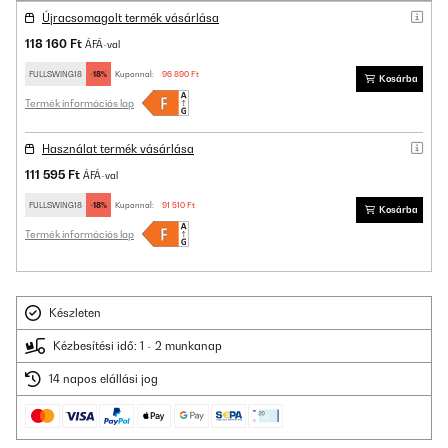
Újracsomagolt termék vásárlása
118 160 Ft
ÁFÁ-val
FULLSWING18
-18%
Kuponnal:
96 890 Ft
Kosárba
Termék információs lap
Használat termék vásárlása
111 595 Ft
ÁFÁ-val
FULLSWING18
-18%
Kuponnal:
91 510 Ft
Kosárba
Termék információs lap
Készleten
Kézbesítési idő: 1 - 2 munkanap
14 napos elállási jog