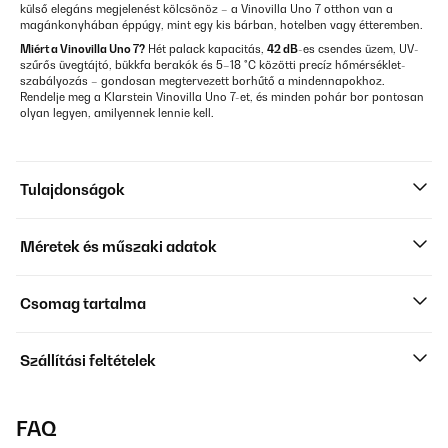
külső elegáns megjelenést kölcsönöz – a Vinovilla Uno 7 otthon van a
magánkonyhában éppúgy, mint egy kis bárban, hotelben vagy étteremben.
Miért a Vinovilla Uno 7?
Hét palack kapacitás,
42 dB
-es csendes üzem, UV-
szűrős üvegtájtó, bükkfa berakók és 5–18 °C közötti precíz hőmérséklet-
szabályozás – gondosan megtervezett borhűtő a mindennapokhoz.
Rendelje meg a Klarstein Vinovilla Uno 7-et, és minden pohár bor pontosan
olyan legyen, amilyennek lennie kell.
Tulajdonságok
Méretek és műszaki adatok
Csomag tartalma
Szállítási feltételek
FAQ