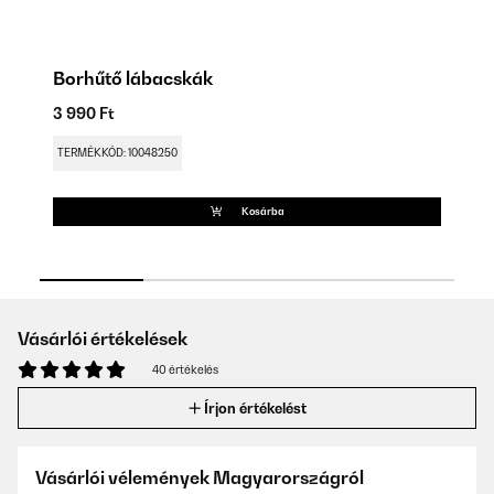
Borhűtő lábacskák
P
3 990 Ft
7 
TERMÉKKÓD: 10048250
TE
Kosárba
Vásárlói értékelések
40 értékelés
Írjon értékelést
Vásárlói vélemények Magyarországról