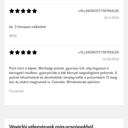
ELLENŐRZÖTT ÉRTÉKELÉS
16/11/2024
kb. 2 hónapot működött
IRON
ELLENŐRZÖTT ÉRTÉKELÉS
10/03/2024
Pont mint a képen. Minőségi polcok, gyorsan hűt, alig fogyaszt a
keringető módban, gyönyörűek a kék fénnyel megvilágított poharak. A
polcok kihúzhatóak és dönthetőek, tényleg befér a polconkénti 12 üveg
bor és alulra magnumok is. Csendes. Mindenkinek ajánlom
Frivalszki
Vásárlói vélemények más országokból