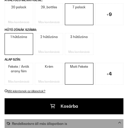
A VÁLTOZÓ MENNYISÉGE:
20 palack
29_bottles
7 palack
+9
Más kombináció
Más kombináció
HŰTÓ ZÓNÁK SZÁMA:
1 hűtőzóna
2 hűtőzóna
3 hűtőzóna
Más kombináció
Más kombináció
ALAP SZÍN:
Fekete / Antik
Krém
Matt Fekete
arany fém
+4
Más kombináció
Más kombináció
Mit jelentenek az állapotok?
Kosárba
Rendelkezésre áll más állapotban is