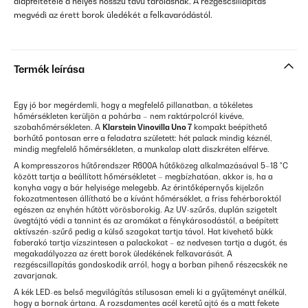
alapfeltétele a helyes hosszú távú tárolásnak. A rezgéscsillapítás
megvédi az érett borok üledékét a felkavaródástól.
Termék leírása
Egy jó bor megérdemli, hogy a megfelelő pillanatban, a tökéletes
hőmérsékleten kerüljön a pohárba – nem raktárpolcról kivéve,
szobahőmérsékleten. A
Klarstein Vinovilla Uno 7
kompakt beépíthető
borhűtő pontosan erre a feladatra született: hét palack mindig kéznél,
mindig megfelelő hőmérsékleten, a munkalap alatt diszkréten elférve.
A kompresszoros hűtőrendszer R600A hűtőközeg alkalmazásával 5–18 °C
között tartja a beállított hőmérsékletet – megbízhatóan, akkor is, ha a
konyha vagy a bár helyisége melegebb. Az érintőképernyős kijelzőn
fokozatmentesen állítható be a kívánt hőmérséklet, a friss fehérboroktól
egészen az enyhén hűtött vörösborokig. Az UV-szűrős, duplán szigetelt
üvegtájtó védi a tannint és az aromákat a fénykárosodástól, a beépített
aktívszén-szűrő pedig a külső szagokat tartja távol. Hat kivehető bükk
faberakó tartja vízszintesen a palackokat – ez nedvesen tartja a dugót, és
megakadályozza az érett borok üledékének felkavarását. A
rezgéscsillapítás gondoskodik arról, hogy a borban pihenő részecskék ne
zavarjanak.
A kék LED-es belső megvilágítás stílusosan emeli ki a gyűjteményt anélkül,
hogy a bornak ártana. A rozsdamentes acél keretű ajtó és a matt fekete