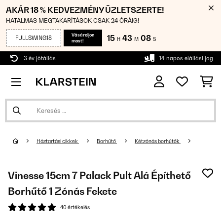
AKÁR 18 % KEDVEZMÉNY ÜZLETSZERTE!
HATALMAS MEGTAKARÍTÁSOK CSAK 24 ÓRÁIG!
Vásároljon
15
43
07
FULLSWING18
H
M
S
most!
3 év jótállás
14 napos elállási jog
Háztartási cikkek
Borhűtő
Kétzónás borhűtők
Vinesse 15cm 7 Palack Pult Alá Építhető
Borhűtő 1 Zónás Fekete
40 értékelés