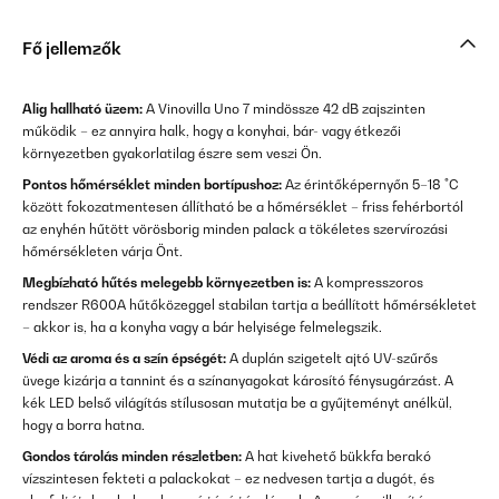
Fő jellemzők
Alig hallható üzem:
A Vinovilla Uno 7 mindössze 42 dB zajszinten
működik – ez annyira halk, hogy a konyhai, bár- vagy étkezői
környezetben gyakorlatilag észre sem veszi Ön.
Pontos hőmérséklet minden bortípushoz:
Az érintőképernyőn 5–18 °C
között fokozatmentesen állítható be a hőmérséklet – friss fehérbortól
az enyhén hűtött vörösborig minden palack a tökéletes szervírozási
hőmérsékleten várja Önt.
Megbízható hűtés melegebb környezetben is:
A kompresszoros
rendszer R600A hűtőközeggel stabilan tartja a beállított hőmérsékletet
– akkor is, ha a konyha vagy a bár helyisége felmelegszik.
Védi az aroma és a szín épségét:
A duplán szigetelt ajtó UV-szűrős
üvege kizárja a tannint és a színanyagokat károsító fénysugárzást. A
kék LED belső világítás stílusosan mutatja be a gyűjteményt anélkül,
hogy a borra hatna.
Gondos tárolás minden részletben:
A hat kivehető bükkfa berakó
vízszintesen fekteti a palackokat – ez nedvesen tartja a dugót, és