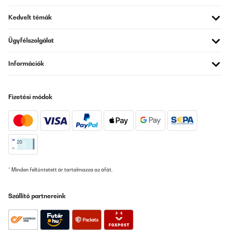
Guter Weinkühler. Erreicht auch bei warmer Umgebung die 5
Grad bei geringem Energieverbrauch. Sehr hochwertig in der
Kedvelt témák
Ansicht und Haptik.
Amazon-Benutzer
Ügyfélszolgálat
Fordítsd le
Információk
ELLENŐRZÖTT ÉRTÉKELÉS
16/05/2025
Fizetési módok
Top Produkt. Sieht gut aus, tut was es soll. Einlagen schrubben
ein bisschen am Gummi in der Tür - ist aber egal.
Amazon-Benutzer
Fordítsd le
* Minden feltüntetett ár tartalmazza az áfát.
ELLENŐRZÖTT ÉRTÉKELÉS
04/02/2025
Szállító partnereink
Très bonne facture pour cette cave à vin seul bémol quand on
veut changer le sens d’ouverture l’inscription de la marque se
retrouve à l’envers