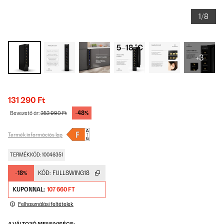
1/8
+3
131 290 Ft
-48%
Bevezető ár:
252 990 Ft
Termék információs lap
TERMÉKKÓD: 10046351
-18%
KÓD:
FULLSWING18
KUPONNAL:
107 660 FT
Felhasználási feltételek