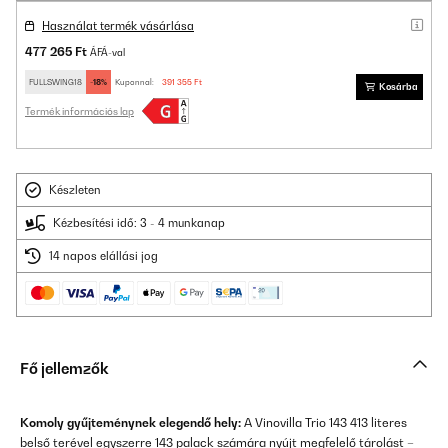
Használat termék vásárlása
477 265 Ft
ÁFÁ-val
FULLSWING18
-18%
Kuponnal:
391 355 Ft
Kosárba
Termék információs lap
Készleten
Kézbesítési idő: 3 - 4 munkanap
14 napos elállási jog
Fő jellemzők
Komoly gyűjteménynek elegendő hely:
A Vinovilla Trio 143 413 literes
belső terével egyszerre 143 palack számára nyújt megfelelő tárolást –