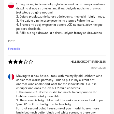
1. Elegancko, że firma dołączyła lewe zawiasy, zatem przełożenie
drzwi na drugą stronę jest możliwe. Jedynie napis na drzwiach
jest wtedy do góry nogami.
2. Działa przełączanie koloru oświetlenia: niebieski - biały - rudy.
3. Nie działa u mnie przełączenie na stopnie Fahrenheita.
4. Brakuje mi opcji włączenia panelu LCD na stałe, żeby nie gasł
po paru chwilach.
5. Półki nie są z drewna, a z drutu, jedynie fronty są drewniane.
Piotr
Fordítsd le
ELLENŐRZÖTT ÉRTÉKELÉS
16/04/2026
Moving to a new house, I took with me my 5y old Liebherr wine
cooler that works perfectly. I had to put in my current flat
another wine cooler and went for the Vinovilla 50 Duo. It is
cheaper and does the job but 2 main concerns:
1. The noise - 39 decibel is still too much. In comparison the
Liebherr one is totally inaudible.
2. The screen is bright blue and this looks very tacky. Had to put
"post it" on it for the light to be less bright.
For that second point, I see some of your model have a more
basic but much better black and white screen, is there any