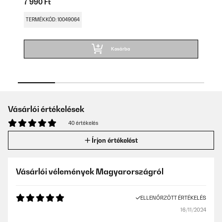
7 990 Ft
7 
TERMÉKKÓD: 10049064
TE
Kosárba
Vásárlói értékelések
40 értékelés
Írjon értékelést
Vásárlói vélemények Magyarországról
ELLENŐRZÖTT ÉRTÉKELÉS
16/11/2024