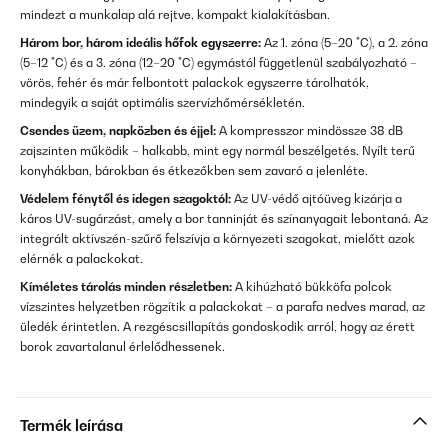
mindezt a munkalap alá rejtve, kompakt kialakításban.
Három bor, három ideális hőfok egyszerre:
Az 1. zóna (5–20 °C), a 2. zóna
(5–12 °C) és a 3. zóna (12–20 °C) egymástól függetlenül szabályozható –
vörös, fehér és már felbontott palackok egyszerre tárolhatók,
mindegyik a saját optimális szervízhőmérsékletén.
Csendes üzem, napközben és éjjel:
A kompresszor mindössze 38 dB
zajszinten működik – halkabb, mint egy normál beszélgetés. Nyílt terű
konyhákban, bárokban és étkezőkben sem zavaró a jelenléte.
Védelem fénytől és idegen szagoktól:
Az UV-védő ajtóüveg kizárja a
káros UV-sugárzást, amely a bor tanninját és színanyagait lebontaná. Az
integrált aktívszén-szűrő felszívja a környezeti szagokat, mielőtt azok
elérnék a palackokat.
Kíméletes tárolás minden részletben:
A kihúzható bükköfa polcok
vízszintes helyzetben rögzítik a palackokat – a parafa nedves marad, az
üledék érintetlen. A rezgéscsillapítás gondoskodik arról, hogy az érett
borok zavartalanul érlelődhessenek.
Termék leírása