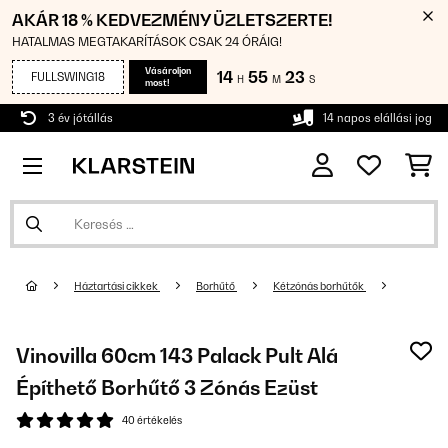
AKÁR 18 % KEDVEZMÉNY ÜZLETSZERTE!
HATALMAS MEGTAKARÍTÁSOK CSAK 24 ÓRÁIG!
Vásároljon
14
55
22
FULLSWING18
H
M
S
most!
3 év jótállás
14 napos elállási jog
Háztartási cikkek
Borhűtő
Kétzónás borhűtők
Vinovilla 60cm 143 Palack Pult Alá
Építhető Borhűtő 3 Zónás Ezüst
40 értékelés