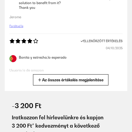
solution to benefit from it?
Thank you
Jerome
Fordítsd le
ELLENŐRZÖTT ÉRTÉKELÉS
04/10/2025
Bonita y estrecha,lo esperado
Usuario/a de amazon
Az összes értékelés megjelenítése
Fordítsd le
ELLENŐRZÖTT ÉRTÉKELÉS
07/07/2025
-3 200 Ft
Für den Preis ein zweckmäßiger Getränkekühlschrank…
Iratkozzon fel hírlevelünkre és kapjon
Amazon-Benutzer
3 200 Ft* kedvezményt a következő