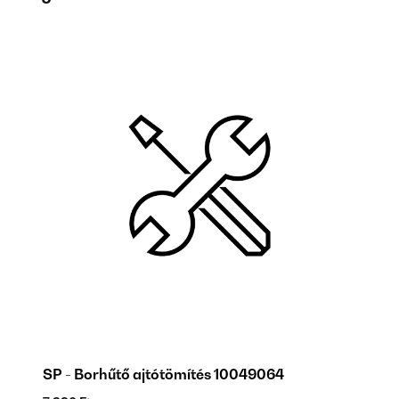
SP - Borhűtő ajtótömítés 10049064
J