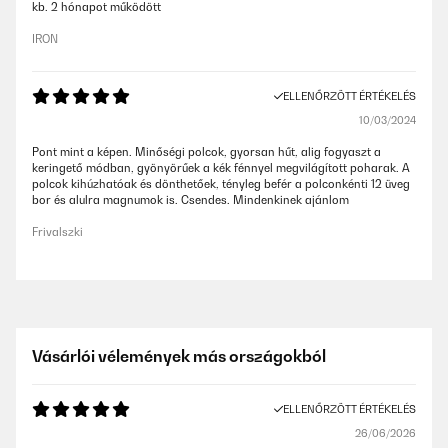
kb. 2 hónapot működött
IRON
ELLENŐRZÖTT ÉRTÉKELÉS
10/03/2024
Pont mint a képen. Minőségi polcok, gyorsan hűt, alig fogyaszt a
keringető módban, gyönyörűek a kék fénnyel megvilágított poharak. A
polcok kihúzhatóak és dönthetőek, tényleg befér a polconkénti 12 üveg
bor és alulra magnumok is. Csendes. Mindenkinek ajánlom
Frivalszki
Vásárlói vélemények más országokból
ELLENŐRZÖTT ÉRTÉKELÉS
26/06/2026