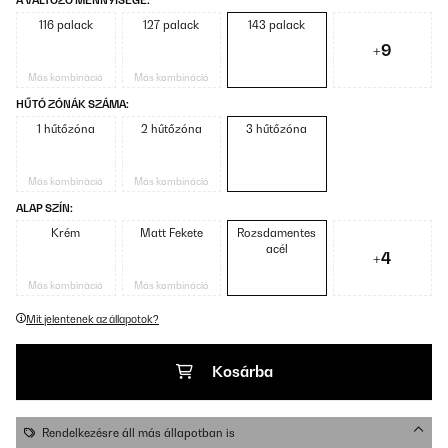
A VÁLTOZÓ MENNYISÉGE:
116 palack
127 palack
143 palack
+9
Más kombináció
Más kombináció
HŰTÓ ZÓNÁK SZÁMA:
1 hűtőzóna
2 hűtőzóna
3 hűtőzóna
Más kombináció
Más kombináció
ALAP SZÍN:
Krém
Matt Fekete
Rozsdamentes
acél
+4
Más kombináció
Más kombináció
Mit jelentenek az állapotok?
Kosárba
Rendelkezésre áll más állapotban is