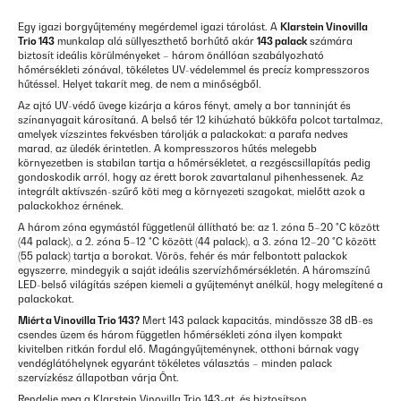
Egy igazi borgyűjtemény megérdemel igazi tárolást. A
Klarstein Vinovilla
Trio 143
munkalap alá süllyeszthető borhűtő akár
143 palack
számára
biztosít ideális körülményeket – három önállóan szabályozható
hőmérsékleti zónával, tökéletes UV-védelemmel és precíz kompresszoros
hűtéssel. Helyet takarít meg, de nem a minőségből.
Az ajtó UV-védő üvege kizárja a káros fényt, amely a bor tanninját és
színanyagait károsítaná. A belső tér 12 kihúzható bükköfa polcot tartalmaz,
amelyek vízszintes fekvésben tárolják a palackokat: a parafa nedves
marad, az üledék érintetlen. A kompresszoros hűtés melegebb
környezetben is stabilan tartja a hőmérsékletet, a rezgéscsillapítás pedig
gondoskodik arról, hogy az érett borok zavartalanul pihenhessenek. Az
integrált aktívszén-szűrő köti meg a környezeti szagokat, mielőtt azok a
palackokhoz érnének.
A három zóna egymástól függetlenül állítható be: az 1. zóna 5–20 °C között
(44 palack), a 2. zóna 5–12 °C között (44 palack), a 3. zóna 12–20 °C között
(55 palack) tartja a borokat. Vörös, fehér és már felbontott palackok
egyszerre, mindegyik a saját ideális szervízhőmérsékletén. A háromszínű
LED-belső világítás szépen kiemeli a gyűjteményt anélkül, hogy melegítené a
palackokat.
Miért a Vinovilla Trio 143?
Mert 143 palack kapacitás, mindössze 38 dB-es
csendes üzem és három független hőmérsékleti zóna ilyen kompakt
kivitelben ritkán fordul elő. Magángyűjteménynek, otthoni bárnak vagy
vendéglátóhelynek egyaránt tökéletes választás – minden palack
szervízkész állapotban várja Önt.
Rendelje meg a Klarstein Vinovilla Trio 143-at, és biztosítson