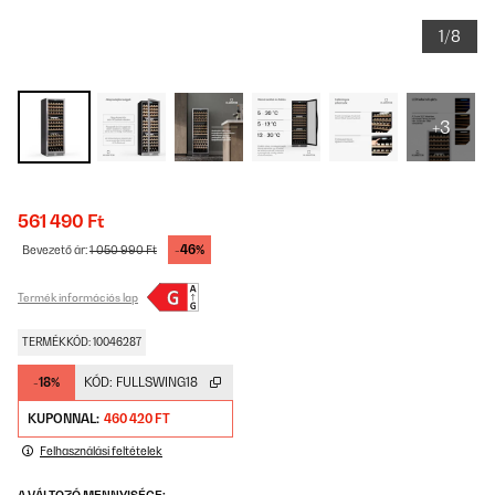
1/8
+3
561 490 Ft
-46%
Bevezető ár:
1 050 990 Ft
Termék információs lap
TERMÉKKÓD: 10046287
-18%
KÓD:
FULLSWING18
KUPONNAL:
460 420 FT
Felhasználási feltételek