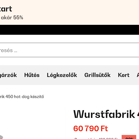
tart
 akár 55%
gárzók
Hűtés
Légkezelők
Grillsütők
Kert
rik 450 hot-dog készítő
Wurstfabrik 
60 790 Ft