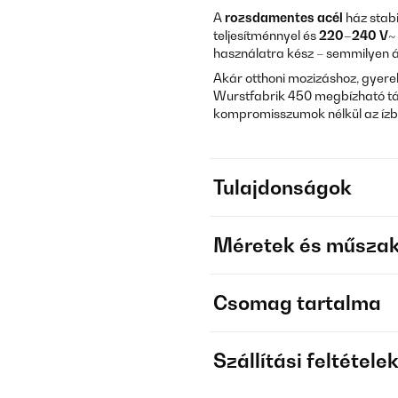
A
rozsdamentes acél
ház stabi
teljesítménnyel és
220–240 V~ 
használatra kész – semmilyen á
Akár otthoni mozizáshoz, gyere
Wurstfabrik 450 megbízható tá
kompromisszumok nélkül az ízb
Tulajdonságok
Méretek és műszak
Csomag tartalma
Szállítási feltétele