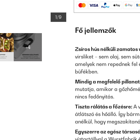
1/9
Fő jellemzők
+4
Zsíros hús nélküli zamatos v
virsliket – sem olaj, sem sü
amelyek nem repednek fel é
büfékben.
Mindig a megfelelő pillanat
mutatja, amikor a gőzhőmérs
nincs fedőnyitás.
Tiszta rálátás a főzésre:
A v
átlátszó és hőálló. Így bárm
anélkül, hogy megszakítaná
Egyszerre az egész társas
víztartállyal a Wurstfabri