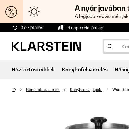
A nyár javában 
A legjobb kedvezmények
3 év jótállás
14 napos elállási jog
Háztartási cikkek
Konyhafelszerelés
Hősu
Konyhafelszerelés
Konyhai kisgépek
Wurstfab