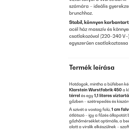
számára – ideális gyerekzs
brunchhoz.
Stabil, könnyen karbantart
acél ház masszív és könnyen
csatlakozóval (220–240 V~)
egyszerűen csatlakoztassa 
Termék leírása
Hotdogok, mintha a büfében kész
Klarstein
Wurstfabrik 450
a k
térrel
és egy
1,1 literes víztartá
gőzben – szétrepedés és kiszáradá
A szívét a vastag falú,
1 cm fal
átlátszó – így a főzés állapotát
gőzhőmérséklet optimális, a be
alatt a virslik elkészülnek – sz