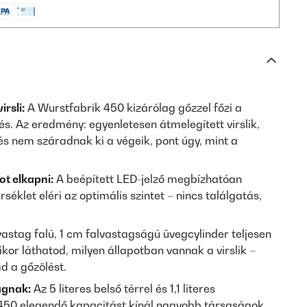
irsli:
A Wurstfabrik 450 kizárólag gőzzel főzi a
tés. Az eredmény: egyenletesen átmelegített virslik,
s nem száradnak ki a végeik, pont úgy, mint a
ot elkapni:
A beépített LED-jelző megbízhatóan
éklet eléri az optimális szintet – nincs találgatás,
astag falú, 1 cm falvastagságú üvegcylinder teljesen
ikor láthatod, milyen állapotban vannak a virslik –
d a gőzölést.
ágnak:
Az 5 literes belső térrel és 1,1 literes
k 450 elegendő kapacitást kínál nagyobb társaságok