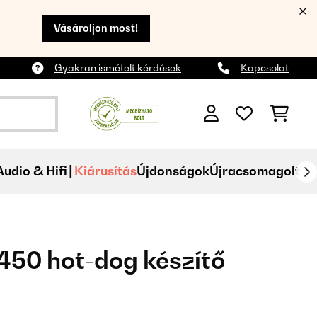
Vásároljon most!
Gyakran ismételt kérdések
Kapcsolat
Audio & Hifi
Kiárusítás
Újdonságok
Újracsomagolt
450 hot-dog készítő