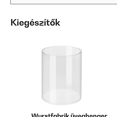
Kiegészítők
Wurstfabrik üveghenger