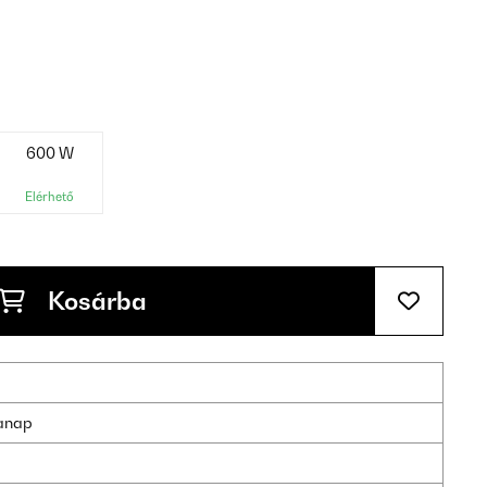
600 W
Elérhető
Kosárba
kanap