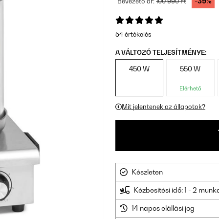
-39%
Bevezető ár:
100 990 Ft
54 értékelés
A VÁLTOZÓ TELJESÍTMÉNYE:
450 W
550 W
Elérhető
Mit jelentenek az állapotok?
Készleten
Kézbesítési idő: 1 - 2 mun
14 napos elállási jog