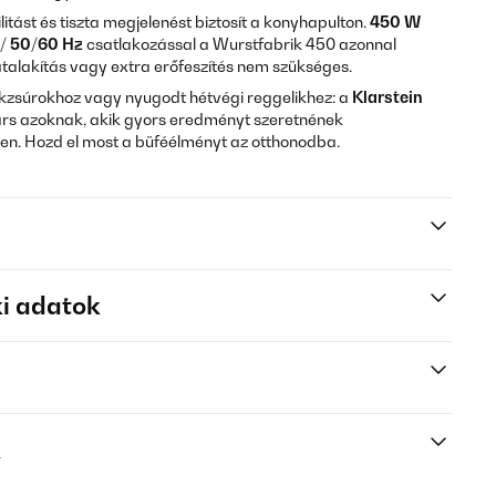
litást és tiszta megjelenést biztosít a konyhapulton.
450 W
/ 50/60 Hz
csatlakozással a Wurstfabrik 450 azonnal
talakítás vagy extra erőfeszítés nem szükséges.
kzsúrokhoz vagy nyugodt hétvégi reggelikhez: a
Klarstein
rs azoknak, akik gyors eredményt szeretnének
en. Hozd el most a büféélményt az otthonodba.
i adatok
k