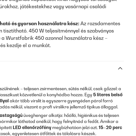
úrokhoz, játékestekhez vagy vasárnapi családi
ható és gyorsan használatra kész:
Az rozsdamentes
 tisztítható. 450 W teljesítménnyel és szabványos
 a Wurstfabrik 450 azonnal használatra kész –
és kezdje el a munkát.
ülnének – teljesen zsírmentesen, sütés nélkül, csak gőzzel: a
lasszikust közvetlenül a konyhádba hozza. Egy
5 literes belső
llyal
akár több virslit is egyszerre gyengéden párol forró
s nélkül, viszont a profi virslikre jellemző tipikus állaggal.
vastagságú
üveghenger alkotja: hőálló, higiénikus és teljesen
 bármikor láthatod anélkül, hogy felnyitnád a fedőt. Amikor a
épített
LED ellenőrzőfény
megbízhatóan jelzi azt.
15–20 perc
aftosak, egyenletesen átfőttek és tálalásra készek.