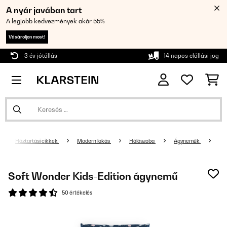
A nyár javában tart
A legjobb kedvezmények akár 55%
Vásároljon most!
3 év jótállás
14 napos elállási jog
Háztartási cikkek
Modern lakás
Hálószoba
Ágyneműk
Soft Wonder Kids-Edition ágynemű
50 értékelés