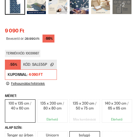
+2
9 090 Ft
-66%
Bevezető ár:
26 990 Ft
TERMÉKKÓD: 10039987
-55%
KÓD:
SALE55P
KUPONNAL:
4 090 FT
Felhasználási feltételek
MÉRET:
100 x 135 cm /
135 x 200 cm /
135 x 200 cm /
140 x 200 cm /
40 x 60 cm
80 x 80 cm
50 x 75 cm
65 x 65 cm
Elérhető
Más kombináció
Elérhető
ALAP SZÍN:
Tenger az űrben
Unicorn
bolygó