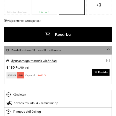
+3
Más kombináció
Elérhető
Mit jelentenek az állapotok?
Kosárba
Rendelkezésre áll más állapotban is
Újracsomagolt termék vásárlása
8 180 Ft
ÁFÁ-val
Kosárba
SALE55P
-55%
Kuponnal:
3 680 Ft
Készleten
Kézbesítési idő: 4 - 6 munkanap
14 napos elállási jog