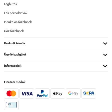
negros y rosa y la parte trasera otro diseño como rosa coral
Léghűtők
naranja y negro . Trae 2 fundas de almohada o cojín muy
amplias y viene en una caja bonita dentro de su bolsa muy buena
imagen de presentación.calidad muy positiva .
Fali páraelszívók
Usuario/a de amazon
Indukciós főzőlapok
Fordítsd le
Gáz főzőlapok
ELLENŐRZÖTT ÉRTÉKELÉS
Kedvelt témák
27/02/2024
Ügyfélszolgálat
Molto carino a buon prezzo! federa molto grande ma l’abbiamo
fatta tagliare a metà
Információk
Utente Amazon
Fordítsd le
Fizetési módok
ELLENŐRZÖTT ÉRTÉKELÉS
04/12/2023
Je recommande cet article !