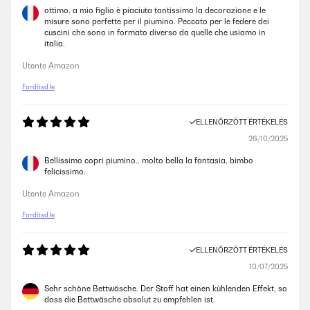
ottimo, a mio figlio è piaciuta tantissimo la decorazione e le
misure sono perfette per il piumino. Peccato per le federe dei
cuscini che sono in formato diverso da quelle che usiamo in
italia.
Utente Amazon
Fordítsd le
ELLENŐRZÖTT ÉRTÉKELÉS
26/10/2025
Bellissimo copri piumino.. molto bella la fantasia, bimbo
felicissimo.
Utente Amazon
Fordítsd le
ELLENŐRZÖTT ÉRTÉKELÉS
10/07/2025
Sehr schöne Bettwäsche. Der Stoff hat einen kühlenden Effekt, so
dass die Bettwäsche absolut zu empfehlen ist.