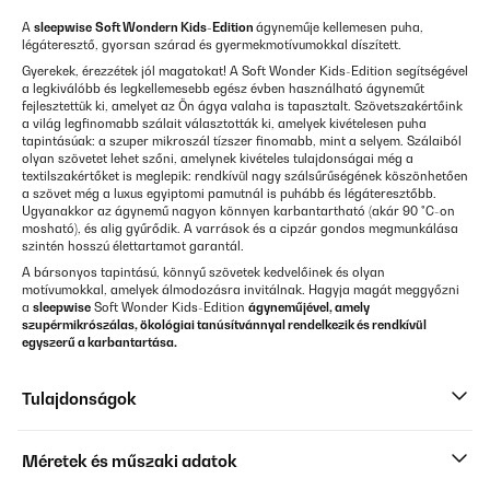
A
sleepwise
Soft Wondern Kids-Edition
ágyneműje kellemesen puha,
légáteresztő, gyorsan szárad és gyermekmotívumokkal díszített.
Gyerekek, érezzétek jól magatokat! A Soft Wonder Kids-Edition segítségével
a legkiválóbb és legkellemesebb egész évben használható ágyneműt
fejlesztettük ki, amelyet az Ön ágya valaha is tapasztalt. Szövetszakértőink
a világ legfinomabb szálait választották ki, amelyek kivételesen puha
tapintásúak: a szuper mikroszál tízszer finomabb, mint a selyem. Szálaiból
olyan szövetet lehet szőni, amelynek kivételes tulajdonságai még a
textilszakértőket is meglepik: rendkívül nagy szálsűrűségének köszönhetően
a szövet még a luxus egyiptomi pamutnál is puhább és légáteresztőbb.
Ugyanakkor az ágynemű nagyon könnyen karbantartható (akár 90 °C-on
mosható), és alig gyűrődik. A varrások és a cipzár gondos megmunkálása
szintén hosszú élettartamot garantál.
A bársonyos tapintású, könnyű szövetek kedvelőinek és olyan
motívumokkal, amelyek álmodozásra invitálnak. Hagyja magát meggyőzni
a
sleepwise
Soft Wonder Kids-Edition
ágyneműjével, amely
szupérmikrószálas, ökológiai tanúsítvánnyal rendelkezik és rendkívül
egyszerű a karbantartása.
Tulajdonságok
Méretek és műszaki adatok