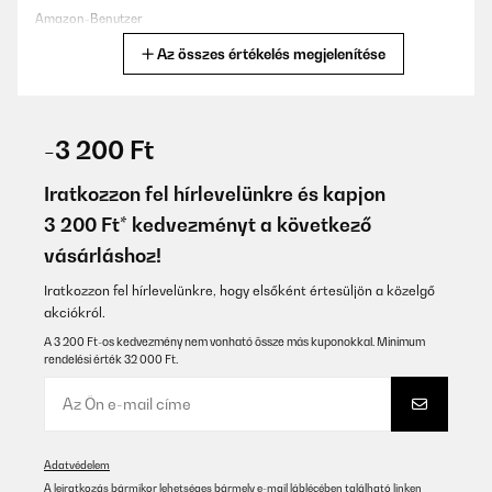
Amazon-Benutzer
Az összes értékelés megjelenítése
Fordítsd le
ELLENŐRZÖTT ÉRTÉKELÉS
17/05/2025
-3 200 Ft
Bel cotone e bella stampa, con cerniera resistente. La consiglio!
Iratkozzon fel hírlevelünkre és kapjon
Utente Amazon
3 200 Ft* kedvezményt a következő
vásárláshoz!
Fordítsd le
Iratkozzon fel hírlevelünkre, hogy elsőként értesüljön a közelgő
ELLENŐRZÖTT ÉRTÉKELÉS
akciókról.
18/02/2025
A 3 200 Ft-os kedvezmény nem vonható össze más kuponokkal. Minimum
rendelési érték 32 000 Ft.
Tolles weiches Material
Amazon-Benutzer
Fordítsd le
Adatvédelem
A leiratkozás bármikor lehetséges bármely e-mail láblécében található linken