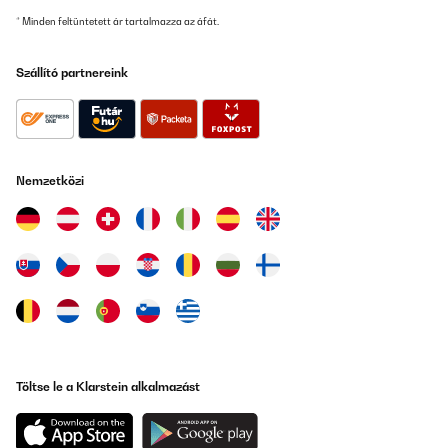
Utilisateur d'Amazon
* Minden feltüntetett ár tartalmazza az áfát.
Fordítsd le
Szállító partnereink
ELLENŐRZÖTT ÉRTÉKELÉS
22/11/2023
Tessuto morbido
Nemzetközi
Utente Amazon
Fordítsd le
ELLENŐRZÖTT ÉRTÉKELÉS
10/11/2023
Great looking and functional bed covers for any child that is
interested in space, looks great on the bed
Amazon-Benutzer
Töltse le a Klarstein alkalmazást
Fordítsd le
ELLENŐRZÖTT ÉRTÉKELÉS