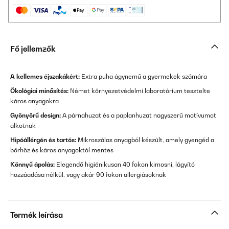
Fő jellemzők
A kellemes éjszakákért:
Extra puha ágynemű a gyermekek számára
Ökológiai minősítés:
Német környezetvédelmi laboratórium tesztelte
káros anyagokra
Gyönyörű design:
A párnahuzat és a paplanhuzat nagyszerű motívumot
alkotnak
Hipóállérgén és tartós:
Mikroszálas anyagból készült, amely gyengéd a
bőrhöz és káros anyagoktól mentes
Könnyű ápolás:
Elegendő higiénikusan 40 fokon kimosni, lágyító
hozzáadása nélkül, vagy akár 90 fokon allergiásoknak
Termék leírása