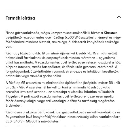
Termék leírása
Nincs gázcsatlakozás, mégis kompromisszumok nélküli főzés: a
Klarstein
beépíthető rozsdamentes acél főzőlap 5.500 W összteljesítménnyel és négy
főzőzónával mindent biztosít, amire egy jól felszerelt konyhának szüksége
van.
Két nagy főzőzóna (kb. 19 cm átmérőjű) és két kisebb (kb. 15 cm átmérőjű)
helyet kínál fazekaknak és serpenyőknek minden méretben – egyenletes
aljjal használható. A rozsdamentes acél felület egyenletesen osztja el a hőt,
bírja az intenzív, tartós használatot, és főzés után gyorsan letörölhető. A
forgatógombok áttekinthetően vannak elrendezve és intuitívan kezelhetők –
betanulás vagy tanulási görbe nélkül.
A főzőlap 65 cm széles munkalapokba építhető be (beépítési méret: 56 × 49
cm, Sz × Mé). A szerelésnél be kell tartani a minimális távolságokat a
szerelési útmutató szerint – ez biztosítja a készülék hibátlan működését.
Figyelem:
A polírozott rozsdamentes acél felületet rendszeresen ápolja
fehér ásványi olajjal vagy szilikonolajjal a fény és tartósság megőrzése
érdekében.
Különösen praktikus bérlakásokhoz, gázcsatlakozás nélküli konyhákhoz és
folyamatban lévő konyhafelújításokhoz: nincs szükség külön csatlakozásra,
220–240 V ~ 50/60 Hz működtetés.