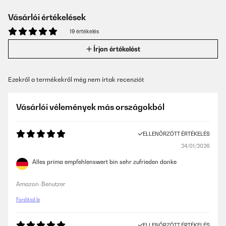
Vásárlói értékelések
19 értékelés
Írjon értékelést
Ezekről a termékekről még nem írtak recenziót
Vásárlói vélemények más országokból
ELLENŐRZÖTT ÉRTÉKELÉS
24/01/2026
Alles prima empfehlenswert bin sehr zufrieden danke
Amazon-Benutzer
Fordítsd le
ELLENŐRZÖTT ÉRTÉKELÉS