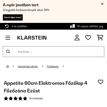
A nyár javában tart
A legjobb kedvezmények akár 55%
Vásároljon most!
3 év jótállás
14 napos elállási jog
Háztartási cikkek
Főzőlapok
Appetito 60cm Elektromos Főzőlap 4
Főzőzóna Ezüst
19 értékelés