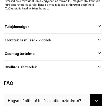
Szerezd be a főzőlapot, amely egyszerűen működik – megbízható, könnyen
karbantartható és tartós. Rendeld meg még ma a
Klarstein
beépíthető
főzőlapot, és kezdj el főzni holnap.
Tulajdonságok
Méretek és műszaki adatok
Csomag tartalma
Szállítási feltételek
FAQ
Hogyan építhető be és csatlakoztatható?