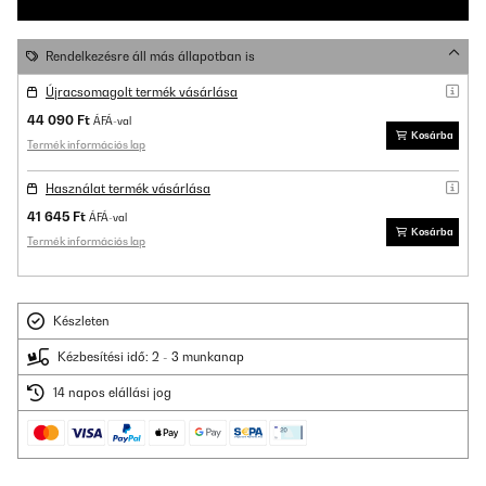
Rendelkezésre áll más állapotban is
Újracsomagolt termék vásárlása
44 090 Ft
ÁFÁ-val
Kosárba
Termék információs lap
Használat termék vásárlása
41 645 Ft
ÁFÁ-val
Kosárba
Termék információs lap
Készleten
Kézbesítési idő: 2 - 3 munkanap
14 napos elállási jog