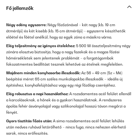
Fő jellemzők
Négy edény egyszerre:
Négy főzőzónával – két nagy (kb. 19 cm
átmérőjű) és két kisebb (kb. 15 cm átmérőjű) – egyszerre készíthetők
előétel és főétel anélkül, hogy az egyik zóna a másikra várna.
Elég teljesítmény az igényes ételekhez:
5 500 W összteljesítmény négy
zónára elosztva biztosítja, hogy a nagy fazekak és a magas főzési
hőmérsékletek sem jelentenek problémát – a forgatógombok
fokozatmentes beállítást tesznek lehetővé az ételnek megfelelően.
Majdnem minden konyhasorba illeszkedik:
Az 56 × 49 cm (Sz × Mé)
beépítési méret 65 cm széles munkalapokba illeszkedik – ideális új
építéshez, konyhafelújításhoz vagy egy régi főzőlap cseréjéhez.
Elég robusztus a napi használathoz:
A rozsdamentes acél felület ellenáll
a karcolásoknak, a hőnek és a gyakori használatnak. A rendszeres
ápolás fehér ásványolajjal vagy szilikonolajjal hosszú távon megőrzi a
fényét.
Gyors tisztítás főzés után:
A sima rozsdamentes acél felület lehűlés
után nedves ruhával letörölhető – nincs fuga, nincs nehezen elérhető
sarok, nincs erőfeszítés.