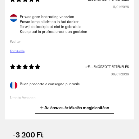
11/01/2026
Er was geen bedrading voorzien
Power lampje licht op in het donker
Terwijl de kookplaat niet in gebruik is
Kookplaat is professioneel aan gesloten
Walter
Fordítsd le
ELLENŐRZÖTT ÉRTÉKELÉS
09/01/2026
Buon prodotto e consegna puntuale
Utente Amazon
Az összes értékelés megjelenítése
Fordítsd le
ELLENŐRZÖTT ÉRTÉKELÉS
06/01/2026
-3 200 Ft