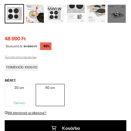
+1
48 990 Ft
-46%
Bevezető ár:
91 990 Ft
Termék információs lap
TERMÉKKÓD: 10035702
MÉRET:
30 cm
60 cm
Elérhető
Mit jelentenek az állapotok?
Kosárba