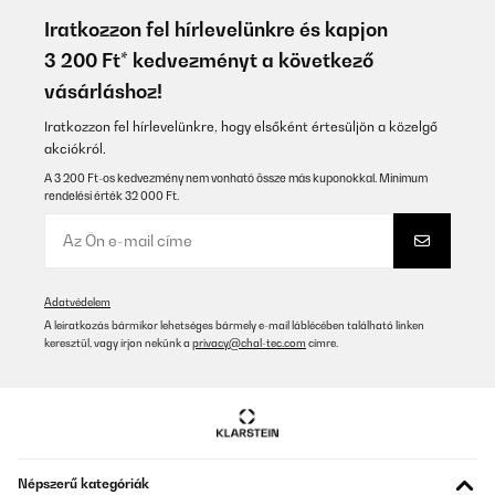
bien
Iratkozzon fel hírlevelünkre és kapjon
Utilisateur d'Amazon
3 200 Ft* kedvezményt a következő
vásárláshoz!
Fordítsd le
Iratkozzon fel hírlevelünkre, hogy elsőként értesüljön a közelgő
ELLENŐRZÖTT ÉRTÉKELÉS
akciókról.
13/10/2025
A 3 200 Ft-os kedvezmény nem vonható össze más kuponokkal. Minimum
rendelési érték 32 000 Ft.
Buena. cocinaMejor que de inducción puedes controlar mejor el
calor y es constante
Usuario/a de amazon
Fordítsd le
Adatvédelem
A leiratkozás bármikor lehetséges bármely e-mail láblécében található linken
keresztül, vagy írjon nekünk a
privacy@chal-tec.com
címre.
ELLENŐRZÖTT ÉRTÉKELÉS
03/07/2025
conforme a la description et fonctionne bien
Utilisateur d'Amazon
Népszerű kategóriák
Fordítsd le