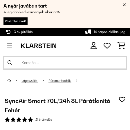
A nyár javában tart
A legjobb kedvezmények akár 55%
Vásároljon most!
3 év jótállás
14 napos elállási jog
Légkezelők
Páramentesítők
SyncAir Smart 70L/24h 8L Párátlanító
Fehér
21 értékelés