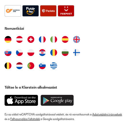
Fordítsd le
ELLENŐRZÖTT ÉRTÉKELÉS
Nemzetközi
01/06/2025
Prodotto meraviglioso in tutti i suoi aspetti, avendolo
confrontato con i competitor è mille volte vincente
Utente Amazon
Fordítsd le
ELLENŐRZÖTT ÉRTÉKELÉS
07/02/2025
Töltse le a Klarstein alkalmazást
Wir sind sehr zufrieden. Für unsere 3-Zimmer-Wohnung mit 60
m² ist das Gerät optimal. Wir haben jetzt die Luftfeuchtigkeit in
der gesamten Wohnung im Griff. Früher mussten wir bis zu sechs
Mal am Tag lüften, wodurch die Wohnung regelmäßig abgekühlt
wurde. Lüften war jedoch nicht immer hilfreich, besonders wenn
es draußen regnete oder die Luftfeuchtigkeit hoch war. Die
Ez az oldal reCAPTCHA szolgáltatással védett, és rá vonatkoznak a
Adatvédelmi irányelvek
Bedienung des Geräts war völlig problemlos – sowohl über die
és a
Felhasználási feltételek
a Google szolgáltatásaira.
App als auch manuell direkt am Gerät funktioniert alles