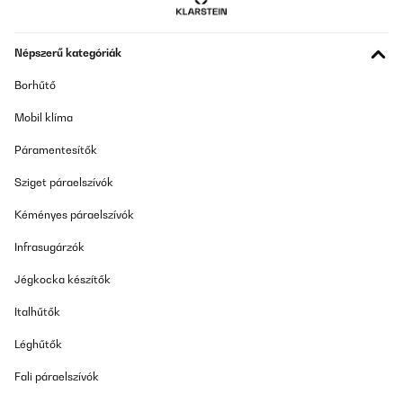
Amazon user
Népszerű kategóriák
Fordítsd le
Borhűtő
ELLENŐRZÖTT ÉRTÉKELÉS
Mobil klíma
11/11/2025
Páramentesítők
Sehr gute und scgnelle Trockenleistung, läuft automatisch und
schaltet bei Erreichen der eingestellten Lüftfeuchtigkeit (in 5%-
Sziget páraelszívók
Schritten einstellbar) ab. Startet wieder alleine, wenn
Luftfeuchtigkeit wieder angestiegen ist . Hat einen angenehm
grossen Wassertank. Wird von mir im Keller genutzt. Der
Kéményes páraelszívók
Wassertank lässt sich etwas schwer entnehmen.In Summe sehr
zufrieden, empfehle ich weiter.
Infrasugárzók
Amazon-Benutzer
Jégkocka készítők
Fordítsd le
Italhűtők
Léghűtők
ELLENŐRZÖTT ÉRTÉKELÉS
09/10/2025
Fali páraelszívók
Ich benutze den Klarstein DryFy Connect 60L Luftentfeuchter nun