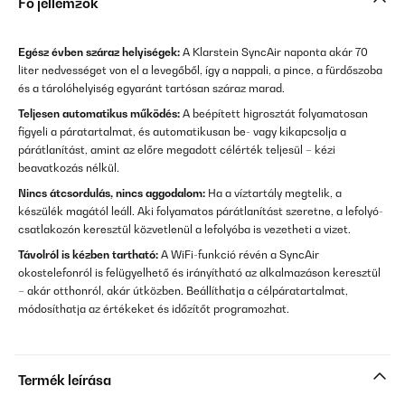
Fő jellemzők
Egész évben száraz helyiségek:
A Klarstein SyncAir naponta akár 70
liter nedvességet von el a levegőből, így a nappali, a pince, a fürdőszoba
és a tárolóhelyiség egyaránt tartósan száraz marad.
Teljesen automatikus működés:
A beépített higrosztát folyamatosan
figyeli a páratartalmat, és automatikusan be- vagy kikapcsolja a
párátlanítást, amint az előre megadott célérték teljesül – kézi
beavatkozás nélkül.
Nincs átcsordulás, nincs aggodalom:
Ha a víztartály megtelik, a
készülék magától leáll. Aki folyamatos párátlanítást szeretne, a lefolyó-
csatlakozón keresztül közvetlenül a lefolyóba is vezetheti a vizet.
Távolról is kézben tartható:
A WiFi-funkció révén a SyncAir
okostelefonról is felügyelhető és irányítható az alkalmazáson keresztül
– akár otthonról, akár útközben. Beállíthatja a célpáratartalmat,
módosíthatja az értékeket és időzítőt programozhat.
Termék leírása