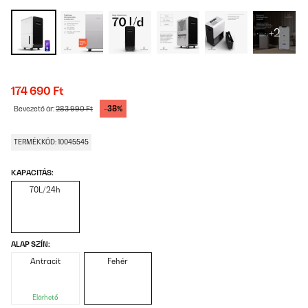
+2
174 690 Ft
-38%
Bevezető ár:
283 990 Ft
TERMÉKKÓD: 10045545
KAPACITÁS:
70L/24h
ALAP SZÍN:
Antracit
Fehér
Elérhető