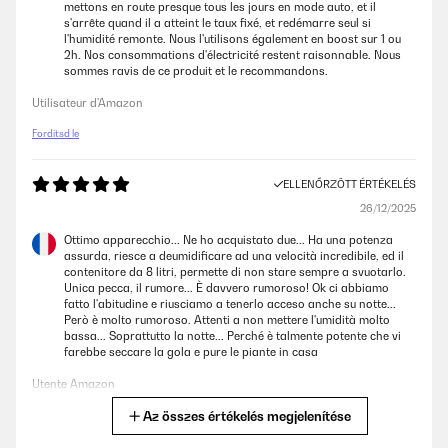
mettons en route presque tous les jours en mode auto, et il
s'arrête quand il a atteint le taux fixé, et redémarre seul si
l'humidité remonte. Nous l'utilisons également en boost sur 1 ou
2h. Nos consommations d'électricité restent raisonnable. Nous
sommes ravis de ce produit et le recommandons.
Utilisateur d'Amazon
Fordítsd le
ELLENŐRZÖTT ÉRTÉKELÉS
26/12/2025
Ottimo apparecchio... Ne ho acquistato due... Ha una potenza
assurda, riesce a deumidificare ad una velocità incredibile, ed il
contenitore da 8 litri, permette di non stare sempre a svuotarlo.
Unica pecca, il rumore... È davvero rumoroso! Ok ci abbiamo
fatto l'abitudine e riusciamo a tenerlo acceso anche su notte...
Però è molto rumoroso. Attenti a non mettere l'umidità molto
bassa... Soprattutto la notte... Perché è talmente potente che vi
farebbe seccare la gola e pure le piante in casa
Utente Amazon
Az összes értékelés megjelenítése
Fordítsd le