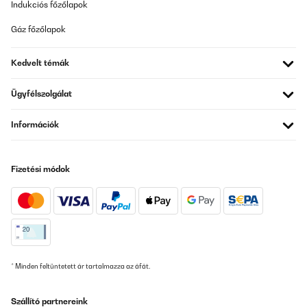
seit einiger Zeit und bin insgesamt zufrieden. Das Gerät entzieht
Indukciós főzőlapok
der Luft effektiv Feuchtigkeit, und man merkt schon nach wenigen
Stunden einen deutlichen Unterschied im Raumklima.Ein paar
Gáz főzőlapok
Punkte sind jedoch zu beachten:• Das Gerät ist ziemlich laut –
etwa so wie eine laufende Waschmaschine (ohne Schleudern). Für
das Wohnzimmer ist es daher nur bedingt geeignet, wenn man
Kedvelt témák
Ruhe möchte.• Es gibt keine Schwenkfunktion für den Luftauslass
und keinen speziellen Wäschetrocknungsmodus, was bei diesem
Preis wünschenswert wäre.• Die Luftfeuchtigkeit wird etwa 5 %
Ügyfélszolgálat
niedriger angezeigt als auf meinem separaten Hygrometer – der
eingebaute Sensor scheint also leicht ungenau zu sein.Insgesamt
Információk
ist der Luftentfeuchter leistungsstark und zuverlässig, aber es
gibt noch Verbesserungspotenzial bei Lautstärke, Genauigkeit
und Funktionen.
Amazon-Benutzer
Fizetési módok
Fordítsd le
ELLENŐRZÖTT ÉRTÉKELÉS
12/08/2025
funktioniert bestens, Kondenspumpe empfohlen (nachträglich
* Minden feltüntetett ár tartalmazza az áfát.
eingebaut) könnte sich die letzte eingestellte Luftfeuchtigkeit
merken (dann 5 Sterne)
Szállító partnereink
Amazon-Benutzer