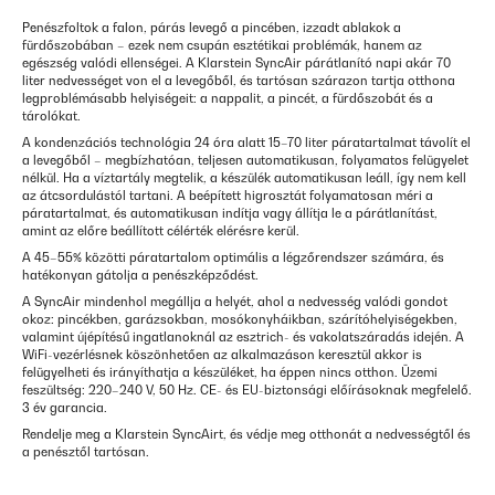
Penészfoltok a falon, párás levegő a pincében, izzadt ablakok a
fürdőszobában – ezek nem csupán esztétikai problémák, hanem az
egészség valódi ellenségei. A Klarstein SyncAir párátlanító napi akár 70
liter nedvességet von el a levegőből, és tartósan szárazon tartja otthona
legproblémásabb helyiségeit: a nappalit, a pincét, a fürdőszobát és a
tárolókat.
A kondenzációs technológia 24 óra alatt 15–70 liter páratartalmat távolít el
a levegőből – megbízhatóan, teljesen automatikusan, folyamatos felügyelet
nélkül. Ha a víztartály megtelik, a készülék automatikusan leáll, így nem kell
az átcsordulástól tartani. A beépített higrosztát folyamatosan méri a
páratartalmat, és automatikusan indítja vagy állítja le a párátlanítást,
amint az előre beállított célérték elérésre kerül.
A 45–55% közötti páratartalom optimális a légzőrendszer számára, és
hatékonyan gátolja a penészképződést.
A SyncAir mindenhol megállja a helyét, ahol a nedvesség valódi gondot
okoz: pincékben, garázsokban, mosókonyháikban, szárítóhelyiségekben,
valamint újépítésű ingatlanoknál az esztrich- és vakolatszáradás idején. A
WiFi-vezérlésnek köszönhetően az alkalmazáson keresztül akkor is
felügyelheti és irányíthatja a készüléket, ha éppen nincs otthon. Üzemi
feszültség: 220–240 V, 50 Hz. CE- és EU-biztonsági előírásoknak megfelelő.
3 év garancia.
Rendelje meg a Klarstein SyncAirt, és védje meg otthonát a nedvességtől és
a penésztől tartósan.