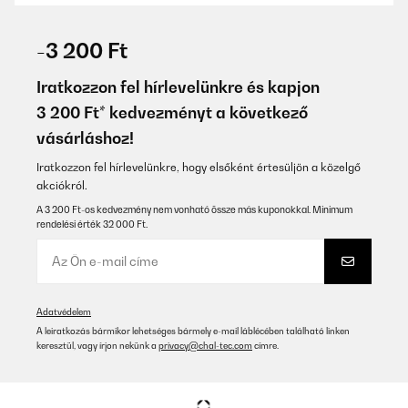
ELLENŐRZÖTT ÉRTÉKELÉS
18/12/2025
-3 200 Ft
Gutes Gerät, tut bis jetzt was es soll. Perfekt verpackt
angekommen. Gerne wieder, vielen Dank!
Iratkozzon fel hírlevelünkre és kapjon
3 200 Ft* kedvezményt a következő
Amazon-Benutzer
vásárláshoz!
Fordítsd le
Iratkozzon fel hírlevelünkre, hogy elsőként értesüljön a közelgő
akciókról.
ELLENŐRZÖTT ÉRTÉKELÉS
12/12/2025
A 3 200 Ft-os kedvezmény nem vonható össze más kuponokkal. Minimum
rendelési érték 32 000 Ft.
Sehr tolle gärat. Bis jetzt bin ich sehr zufrieden.
Amazon-Benutzer
Fordítsd le
Adatvédelem
A leiratkozás bármikor lehetséges bármely e-mail láblécében található linken
keresztül, vagy írjon nekünk a
privacy@chal-tec.com
címre.
ELLENŐRZÖTT ÉRTÉKELÉS
29/11/2025
Great Dehumidifier, the best so far