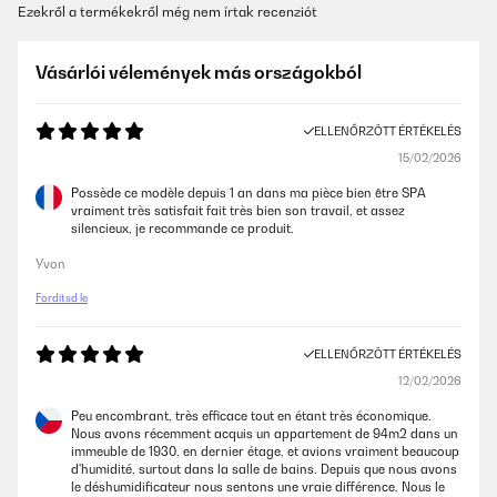
Ezekről a termékekről még nem írtak recenziót
Vásárlói vélemények más országokból
ELLENŐRZÖTT ÉRTÉKELÉS
15/02/2026
Possède ce modèle depuis 1 an dans ma pièce bien être SPA
vraiment très satisfait fait très bien son travail, et assez
silencieux, je recommande ce produit.
Yvon
Fordítsd le
ELLENŐRZÖTT ÉRTÉKELÉS
12/02/2026
Peu encombrant, très efficace tout en étant très économique.
Nous avons récemment acquis un appartement de 94m2 dans un
immeuble de 1930, en dernier étage, et avions vraiment beaucoup
d'humidité, surtout dans la salle de bains. Depuis que nous avons
le déshumidificateur nous sentons une vraie différence. Nous le