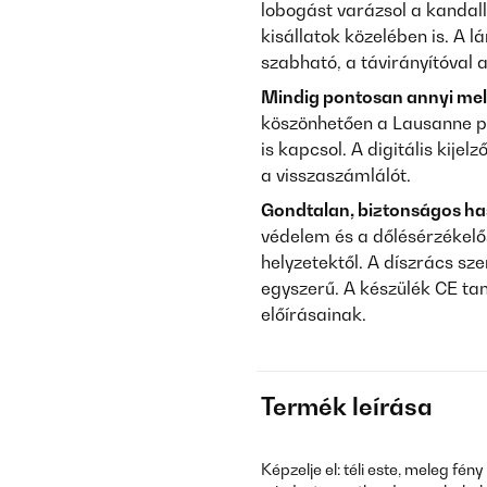
lobogást varázsol a kandal
kisállatok közelében is. A l
szabható, a távirányítóval 
Mindig pontosan annyi mel
köszönhetően a Lausanne po
is kapcsol. A digitális kije
a visszaszámlálót.
Gondtalan, biztonságos ha
védelem és a dőlésérzékelő
helyzetektől. A díszrács sze
egyszerű. A készülék CE tan
előírásainak.
Termék leírása
Képzelje el: téli este, meleg fén