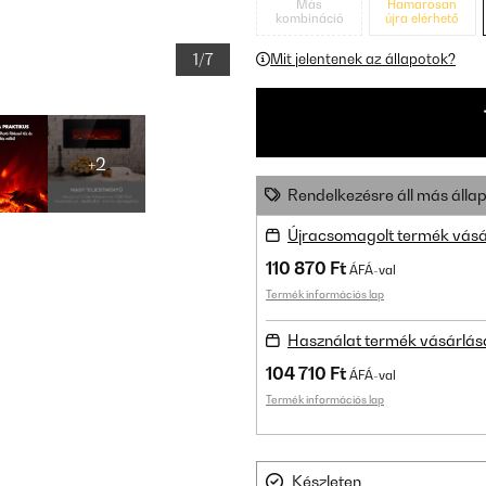
Más
Hamarosan
kombináció
újra elérhető
1/7
Mit jelentenek az állapotok?
+2
Rendelkezésre áll más állap
Újracsomagolt termék vásá
110 870 Ft
ÁFÁ-val
Termék információs lap
Használat termék vásárlás
104 710 Ft
ÁFÁ-val
Termék információs lap
Készleten