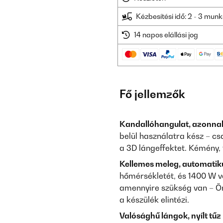
Kézbesítési idő: 2 - 3 mu
14 napos elállási jog
Fő jellemzők
Kandallóhangulat, azonnal
belül használatra kész – cs
a 3D lángeffektet. Kémény,
Kellemes meleg, automatik
hőmérsékletét, és 1400 W v
amennyire szükség van – Önn
a készülék elintézi.
Valósághű lángok, nyílt tűz 