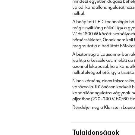
mindezt egyetlen dugasz behely
valódi kandallóhangulatát hozz
nélkül.
A beépített LED-technológia há
mégis nyílt láng nélkül, így a g
W és 1600 W között szabályozha
hőmérsékletet, Önnek nem kell fo
megmutatja a beállított hőfokot
A biztonság a Lausanne-ban al
leállítja a készüléket, mielőtt 
azonnal lekapcsol, ha a kandalló
nélkül elvégezhető, így a tisztít
Nincs kémény, nincs felszerelés
varázsolja. Különösen kedvelt 
kandallóhangulatra vágynak bár
aljzathoz (220–240 V, 50/60 Hz),
Rendelje meg a Klarstein Lausa
Tulajdonságok