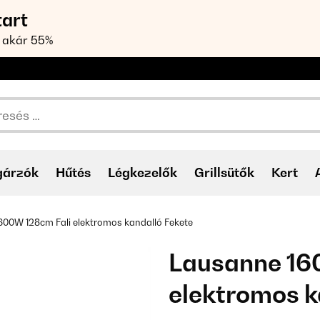
tart
 akár 55%
gárzók
Hűtés
Légkezelők
Grillsütők
Kert
600W 128cm Fali elektromos kandalló Fekete
Lausanne 16
elektromos k