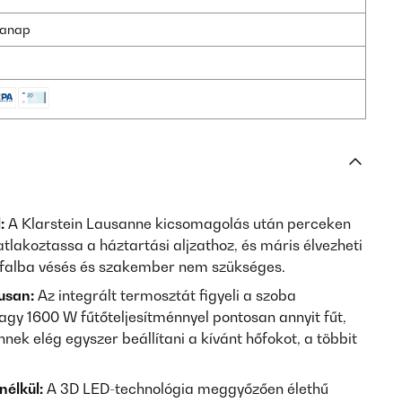
nkanap
:
A Klarstein Lausanne kicsomagolás után perceken
atlakoztassa a háztartási aljzathoz, és máris élvezheti
 falba vésés és szakember nem szükséges.
usan:
Az integrált termosztát figyeli a szoba
agy 1600 W fűtőteljesítménnyel pontosan annyit fűt,
ek elég egyszer beállítani a kívánt hőfokot, a többit
nélkül:
A 3D LED-technológia meggyőzően élethű