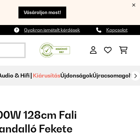
Vásároljon most!
Gyakran ismételt kérdések
Kapcsolat
Audio & Hifi
Kiárusítás
Újdonságok
Újracsomagolt
00W 128cm Fali
andalló Fekete