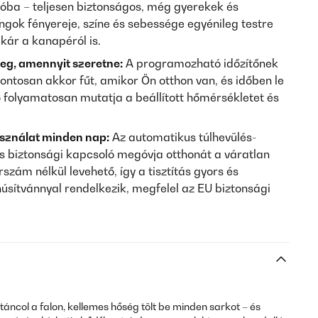
lóba – teljesen biztonságos, még gyerekek és
ángok fényereje, színe és sebessége egyénileg testre
akár a kanapéról is.
eg, amennyit szeretne:
A programozható időzítőnek
ntosan akkor fűt, amikor Ön otthon van, és időben le
lző folyamatosan mutatja a beállított hőmérsékletet és
sználat minden nap:
Az automatikus túlhevülés-
s biztonsági kapcsoló megóvja otthonát a váratlan
rszám nélkül levehető, így a tisztítás gyors és
úsítvánnyal rendelkezik, megfelel az EU biztonsági
y táncol a falon, kellemes hőség tölt be minden sarkot – és