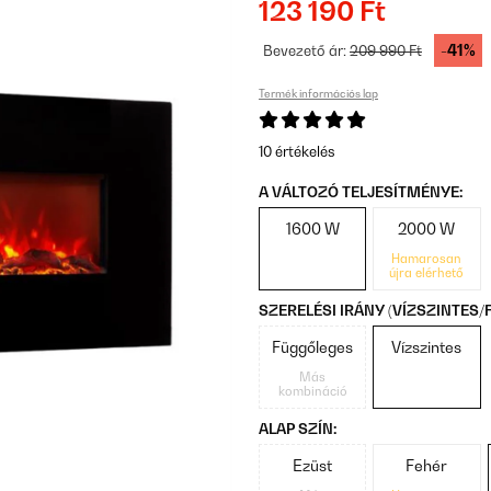
123 190 Ft
-41%
Bevezető ár:
209 990 Ft
Termék információs lap
10 értékelés
A VÁLTOZÓ TELJESÍTMÉNYE:
1600 W
2000 W
Hamarosan
újra elérhető
SZERELÉSI IRÁNY (VÍZSZINTES
Függőleges
Vízszintes
Más
kombináció
ALAP SZÍN:
Ezüst
Fehér