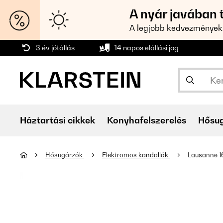
A nyár javában 
A legjobb kedvezmények
3 év jótállás
14 napos elállási jog
Háztartási cikkek
Konyhafelszerelés
Hősu
Hősugárzók
Elektromos kandallók
Lausanne 1