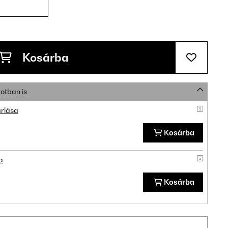
Kosárba
otban is
rlása
Kosárba
a
Kosárba