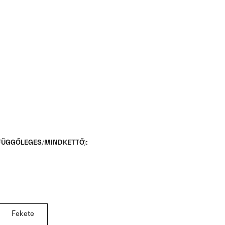
/FÜGGŐLEGES/MINDKETTŐ):
Fekete