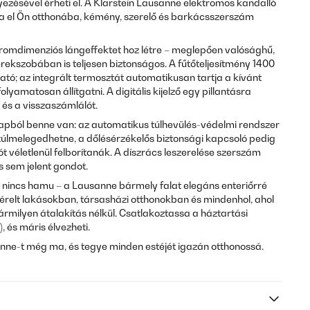
ezésével érheti el. A Klarstein Lausanne elektromos kandalló
a el Ön otthonába, kémény, szerelő és barkácsszerszám
romdimenziós lángeffektet hoz létre – meglepően valósághű,
yerekszobában is teljesen biztonságos. A fűtőteljesítmény 1400
tó; az integrált termosztát automatikusan tartja a kívánt
lyamatosan állítgatni. A digitális kijelző egy pillantásra
 és a visszaszámlálót.
apból benne van: az automatikus túlhevülés-védelmi rendszer
az túlmelegedhetne, a dőlésérzékelős biztonsági kapcsoló pedig
t véletlenül felborítanák. A díszrács leszerelése szerszám
ás sem jelent gondot.
, nincs hamu – a Lausanne bármely falat elegáns enteriőrré
bérelt lakásokban, társasházi otthonokban és mindenhol, ahol
milyen átalakítás nélkül. Csatlakoztassa a háztartási
 és máris élvezheti.
nne-t még ma, és tegye minden estéjét igazán otthonossá.