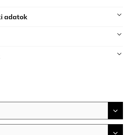
i adatok
k