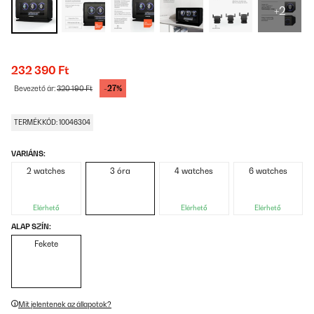
+2
232 390 Ft
-27%
Bevezető ár:
320 190 Ft
TERMÉKKÓD: 10046304
VARIÁNS:
2 watches
3 óra
4 watches
6 watches
Elérhető
Elérhető
Elérhető
ALAP SZÍN:
Fekete
Mit jelentenek az állapotok?