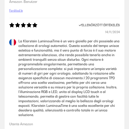
Amazon-Benutzer
Fordítsd le
ELLENŐRZÖTT ÉRTÉKELÉS
14/11/2024
La Klarstein LuminousTime è un vero gioiello per chi possiede una
collezione di orologi automatici. Questa scatola del tempo unisce
estetica e funzionalità, ma il vero punto di forza è il suo motore
estremamente silenzioso, che rende possibile tenerla anche in
ambienti tranquilli senza alcun disturbo. Ogni motore è
programmabile singolarmente, permettendo una
personalizzazione completa: si può impostare un’ampia varietà
di numeri di giri per ogni orologio, adattando la rotazione alle
esigenze specifiche di ciascun movimento.I 20 programmi TPD
offrono una scelta vastissima, perfetta per chi cerca una
soluzione versatile e su misura per la propria collezione. Inoltre,
l’illuminazione RGB e LED, unita al display LCD touch e al
telecomando, permette di gestire con facilità tutte le
impostazioni, valorizzando al meglio la bellezza degli orologi
esposti. Klarstein LuminousTime è una scelta eccellente per chi
desidera qualità, silenziosità e controllo totale in un’unica
soluzione.
Utente Amazon