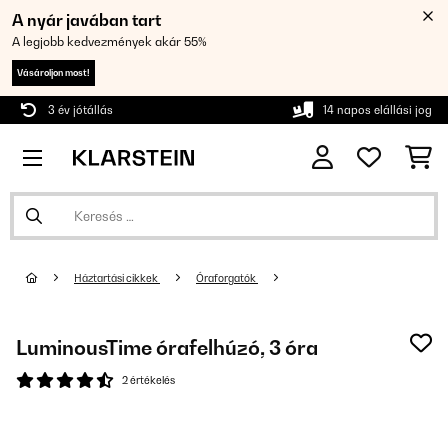
A nyár javában tart
A legjobb kedvezmények akár 55%
Vásároljon most!
3 év jótállás
14 napos elállási jog
Háztartási cikkek
Óraforgatók
LuminousTime órafelhúzó, 3 óra
2 értékelés