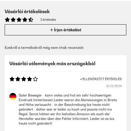
Vásárlói értékelések
2 értékelés
Írjon értékelést
Ezekről a termékekről még nem írtak recenziót
Vásárlói vélemények más országokból
ELLENŐRZÖTT ÉRTÉKELÉS
31/12/2024
Guter Beweger - kann vieles und hat ein sehr hochwertigen
Eindruck hinterlassen.Leider waren die Abmessungen in Breite
und Höhe vertauscht - in der Beschreibung bis heute nicht
geändert - daher war er leider zu hoch und passte nicht ins
Regal. Sonst hätten wir ihn behalten.Amazon als auch der
Hersteller wurden über den Fehler Informiert. Leider ist es bis
heute nicht geändert!