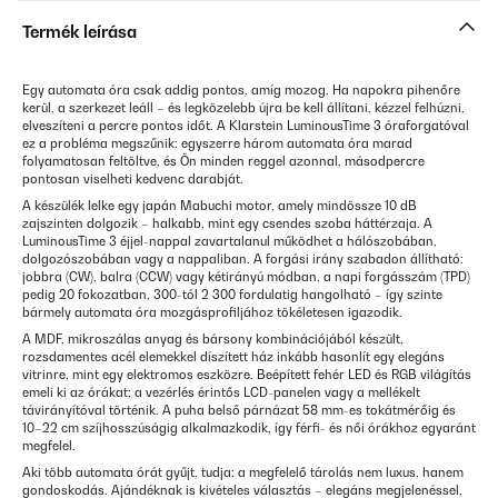
Termék leírása
Egy automata óra csak addig pontos, amíg mozog. Ha napokra pihenőre
kerül, a szerkezet leáll – és legközelebb újra be kell állítani, kézzel felhúzni,
elveszíteni a percre pontos időt. A Klarstein LuminousTime 3 óraforgatóval
ez a probléma megszűnik: egyszerre három automata óra marad
folyamatosan feltöltve, és Ön minden reggel azonnal, másodpercre
pontosan viselheti kedvenc darabját.
A készülék lelke egy japán Mabuchi motor, amely mindössze 10 dB
zajszinten dolgozik – halkabb, mint egy csendes szoba háttérzaja. A
LuminousTime 3 éjjel-nappal zavartalanul működhet a hálószobában,
dolgozószobában vagy a nappaliban. A forgási irány szabadon állítható:
jobbra (CW), balra (CCW) vagy kétirányú módban, a napi forgásszám (TPD)
pedig 20 fokozatban, 300-tól 2 300 fordulatig hangolható – így szinte
bármely automata óra mozgásprofiljához tökéletesen igazodik.
A MDF, mikroszálas anyag és bársony kombinációjából készült,
rozsdamentes acél elemekkel díszített ház inkább hasonlít egy elegáns
vitrinre, mint egy elektromos eszközre. Beépített fehér LED és RGB világítás
emeli ki az órákat; a vezérlés érintős LCD-panelen vagy a mellékelt
távirányítóval történik. A puha belső párnázat 58 mm-es tokátmérőig és
10–22 cm szíjhosszúságig alkalmazkodik, így férfi- és női órákhoz egyaránt
megfelel.
Aki több automata órát gyűjt, tudja: a megfelelő tárolás nem luxus, hanem
gondoskodás. Ajándéknak is kivételes választás – elegáns megjelenéssel,