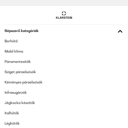
Népszerű kategóriák
Borhűtő
Mobil klíma
Páramentesítők
Sziget páraelszívók
Kéményes páraelszívók
Infrasugárzók
Jégkocka készítők
Italhűtők
Léghűtők