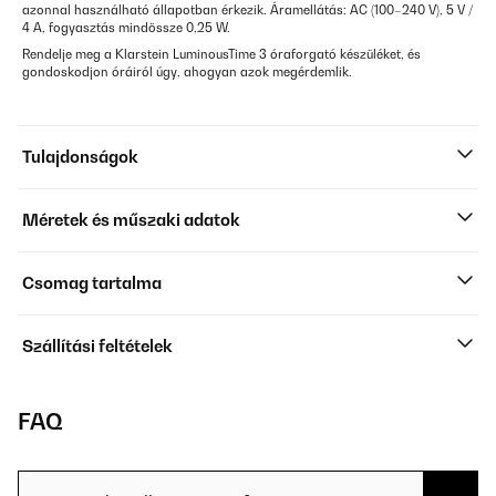
azonnal használható állapotban érkezik. Áramellátás: AC (100–240 V), 5 V /
4 A, fogyasztás mindössze 0,25 W.
Rendelje meg a Klarstein LuminousTime 3 óraforgató készüléket, és
gondoskodjon óráiról úgy, ahogyan azok megérdemlik.
Tulajdonságok
Méretek és műszaki adatok
Csomag tartalma
Szállítási feltételek
FAQ