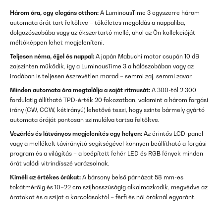
Három óra, egy elegáns otthon:
A LuminousTime 3 egyszerre három
automata órát tart feltöltve – tökéletes megoldás a nappaliba,
dolgozószobába vagy az ékszertartó mellé, ahol az Ön kollekcióját
méltóképpen lehet megjeleníteni.
Teljesen néma, éjjel és nappal:
A japán Mabuchi motor csupán 10 dB
zajszinten működik, így a LuminousTime 3 a hálószobában vagy az
irodában is teljesen észrevétlen marad – semmi zaj, semmi zavar.
Minden automata óra megtalálja a saját ritmusát:
A 300-tól 2 300
fordulatig állítható TPD-érték 20 fokozatban, valamint a három forgási
irány (CW, CCW, kétirányú) lehetővé teszi, hogy szinte bármely gyártó
automata óráját pontosan szimulálva tartsa feltöltve.
Vezérlés és látványos megjelenítés egy helyen:
Az érintős LCD-panel
vagy a mellékelt távirányító segítségével könnyen beállítható a forgási
program és a világítás – a beépített fehér LED és RGB fények minden
órát valódi vitrindísszé varázsolnak.
Kíméli az értékes órákat:
A bársony belső párnázat 58 mm-es
tokátmérőig és 10–22 cm szíjhosszúságig alkalmazkodik, megvédve az
óratokot és a szíjat a karcolásoktól – férfi és női óráknál egyaránt.