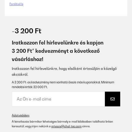
Fordítsd le
-3 200 Ft
Iratkozzon fel hírlevelünkre és kapjon
3 200 Ft* kedvezményt a következő
vásárláshoz!
Iratkozzon fel hírlevelünkre, hogy elsőként értesüljön a közelgő
akciókról.
A 3 200 Ft-os kedvezmény nem vonható össze más kuponokkal. Minimum
rendelési érték 32 000 Ft.
Adatvédelem
A leiratkozás bármikor lehetséges bármely e-mail láblécében található linken
keresztül, vagy írjon nekünk a
privacy@chal-tec.com
címre.