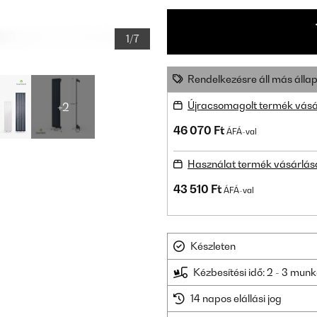
1/7
Rendelkezésre áll más állap
Újracsomagolt termék vásá
+2
46 070 Ft
ÁFÁ-val
Használat termék vásárlás
43 510 Ft
ÁFÁ-val
Készleten
Kézbesítési idő: 2 - 3 mu
14 napos elállási jog