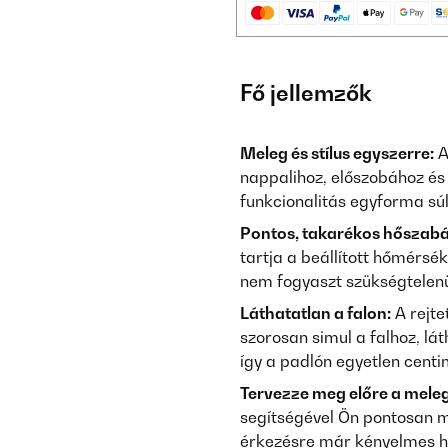
Fő jellemzők
Meleg és stílus egyszerre:
A
nappalihoz, előszobához és
funkcionalitás egyforma súll
Pontos, takarékos hőszabá
tartja a beállított hőmérsé
nem fogyaszt szükségtelen
Láthatatlan a falon:
A rejte
szorosan simul a falhoz, l
így a padlón egyetlen centi
Tervezze meg előre a meleg
segítségével Ön pontosan 
érkezésre már kényelmes h