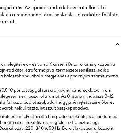
megjelenés:
Az epoxid-porlakk bevonat ellenáll a
 és a mindennapi érintéseknek – a radiátor felülete
 marad.
k melegítenek – és van a Klarstein Ontario, amely közben a
zájn-radiátor létraformájával természetesen illeszkedik a
a hálószobába, ahol a megjelenés éppannyira számít, mint a
t ±0,5 °C pontossággal tartja a kívánt hőmérsékletet – nem
leslegesen, nem pazarol áramot. Az Ontario mindössze 8–12
 a falhoz, a padlót szabadon hagyja. A rejtett szerelőkeret
avarok nélkül, tiszta, letisztult összképet adva.
vonták be, amely ellenáll a hőingadozásoknak és a mindennapi
 hangtalanul működik, és megfelel az EU biztonsági
 Csatlakozás: 220–240 V, 50 Hz. Bérelt lakásban a központi