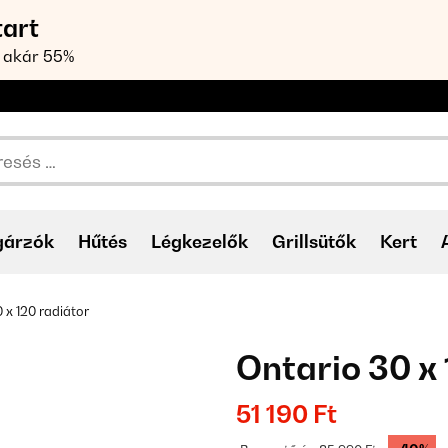
tart
 akár 55%
gárzók
Hűtés
Légkezelők
Grillsütők
Kert
 x 120 radiátor
Ontario 30 x 
51 190 Ft