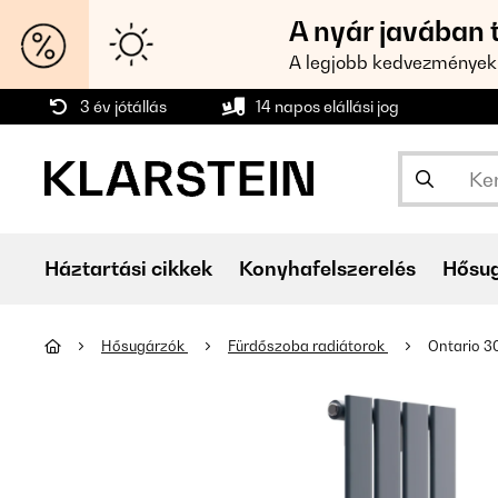
A nyár javában 
A legjobb kedvezmények
3 év jótállás
14 napos elállási jog
Háztartási cikkek
Konyhafelszerelés
Hősu
Hősugárzók
Fürdőszoba radiátorok
Ontario 30