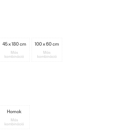
45 x 180 cm
100 x 60 cm
Más
Más
kombináció
kombináció
Homok
Más
kombináció