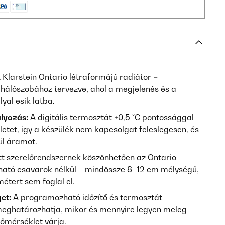
 Klarstein Ontario létraformájú radiátor –
 hálószobához tervezve, ahol a megjelenés és a
yal esik latba.
lyozás:
A digitális termosztát ±0,5 °C pontossággal
kletet, így a készülék nem kapcsolgat feleslegesen, és
ül áramot.
tt szerelőrendszernek köszönhetően az Ontario
átható csavarok nélkül – mindössze 8–12 cm mélységű,
métert sem foglal el.
et:
A programozható időzítő és termosztát
meghatározhatja, mikor és mennyire legyen meleg –
őmérséklet várja.