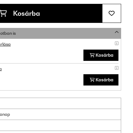
Kosárba
otban is
rlása
Kosárba
a
Kosárba
nkanap