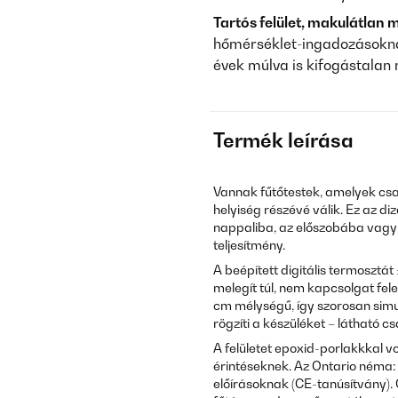
Tartós felület, makulátlan 
hőmérséklet-ingadozásoknak
évek múlva is kifogástalan
Termék leírása
Vannak fűtőtestek, amelyek csa
helyiség részévé válik. Ez az di
nappaliba, az előszobába vagy 
teljesítmény.
A beépített digitális termosztá
melegít túl, nem kapcsolgat fe
cm mélységű, így szorosan simul
rögzíti a készüléket – látható cs
A felületet epoxid-porlakkkal 
érintéseknek. Az Ontario néma:
előírásoknak (CE-tanúsítvány).