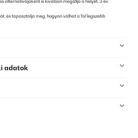
 alternatívájaként is kiválóan megállja a helyét. 3 év
ót, és tapasztalja meg, hogyan válhat a fal legszebb
i adatok
k