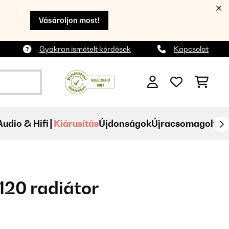
Vásároljon most!
Gyakran ismételt kérdések
Kapcsolat
Audio & Hifi
Kiárusítás
Újdonságok
Újracsomagolt
120 radiátor