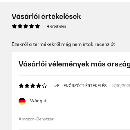
Vásárlói értékelések
4 értékelés
Ezekről a termékekről még nem írtak recenziót
Vásárlói vélemények más orszá
ELLENŐRZÖTT ÉRTÉKELÉS
27/10/202
Wär gut
Amazon-Benutzer