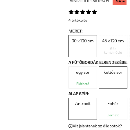
-40%
Bevezető ár:
85 990 Ft
4 értékelés
MÉRET:
30 x 120 cm
45 x 120 cm
Más
kombináció
A FŰTŐBORDÁK ELRENDEZÉSE:
egy sor
kettős sor
Elérhető
ALAP SZÍN:
Antracit
Fehér
Elérhető
Mit jelentenek az állapotok?