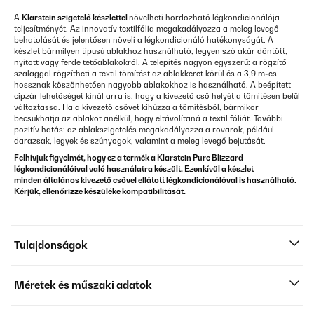
A
Klarstein szigetelő készlettel
növelheti hordozható légkondicionálója
teljesítményét. Az innovatív textilfólia megakadályozza a meleg levegő
behatolását és jelentősen növeli a légkondicionáló hatékonyságát. A
készlet bármilyen típusú ablakhoz használható, legyen szó akár döntött,
nyitott vagy ferde tetőablakokról. A telepítés nagyon egyszerű: a rögzítő
szalaggal rögzítheti a textil tömítést az ablakkeret körül és a 3,9 m-es
hossznak köszönhetően nagyobb ablakokhoz is használható. A beépített
cipzár lehetőséget kínál arra is, hogy a kivezető cső helyét a tömítésen belül
változtassa. Ha a kivezető csövet kihúzza a tömítésből, bármikor
becsukhatja az ablakot anélkül, hogy eltávolítaná a textil fóliát. További
pozitív hatás: az ablakszigetelés megakadályozza a rovarok, például
darazsak, legyek és szúnyogok, valamint a meleg levegő bejutását.
Felhívjuk figyelmét, hogy ez a termék a Klarstein Pure Blizzard
légkondicionálóival való használatra készült. Ezenkívül a készlet
minden általános kivezető csővel ellátott légkondicionálóval is használható.
Kérjük, ellenőrizze készüléke kompatibilitását.
Tulajdonságok
Méretek és műszaki adatok