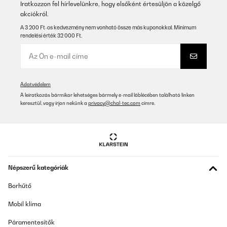
Iratkozzon fel hírlevelünkre, hogy elsőként értesüljön a közelgő
befestigen.Egal wie sehr ich es gereinigt habe vorher.Die Länge
von dem Bogen ist für jedes deutsche Fenster ausreichend denke
akciókról.
ich. Der Stoff ist tatsächlich relativ dicht und bildet schon eine
A 3 200 Ft-os kedvezmény nem vonható össze más kuponokkal. Minimum
gute Schleuse, hört man manchmal wenn der Druck im Haus sich
rendelési érték 32 000 Ft.
verändert. Preis/Leistung ist gut, werde es im Dachgeschoss
auch mal mit einem Klima Gerät testen nächstes Jahr oder lasse
direkt ein Split Gerät verbauen da sind wir noch nicht
sicher.Kann man Kaufen, wird man nicht enttäuscht.
Amazon-Benutzer
Adatvédelem
Fordítsd le
A leiratkozás bármikor lehetséges bármely e-mail láblécében található linken
keresztül, vagy írjon nekünk a
privacy@chal-tec.com
címre.
ELLENŐRZÖTT ÉRTÉKELÉS
06/08/2025
Wir haben eine kurzfristige Lösung gebraucht um ein Kabel ein
paar Wochen von außen ins Haus zu legen ohne quetschen oder
bohren da später das Kabel vom Dach kommen wir und man
Népszerű kategóriák
dann unnötig ein Loch gebohrt und wieder zu gemacht hat. Die
Montage war einfach, Klebestreifen breit genug und haben
Borhűtő
ausnahmsweise mal gehalten, egal was ich mache hab da immer
Probleme gehabt egal ob Fliegengitter oder sonst was
Mobil klíma
befestigen. Egal wie sehr ich es gereinigt habe vorher. Die Länge
von dem Bogen ist für jedes deutsche Fenster ausreichend denke
ich. Der Stoff ist tatsächlich relativ dicht und bildet schon eine
Páramentesítők