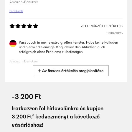
Amazon-Benutzer
Fordítsd le
ELLENŐRZÖTT ÉRTÉKELÉS
11/08/2025
Passt auch in meine extra großen Fenster. Habe keine Rolladen
und hiermit die einzige Möglichkeit den Abluftschlauch
erfolgreich ohne Probleme zu befestigen
Amazon-Benutzer
Az összes értékelés megjelenítése
Fordítsd le
ELLENŐRZÖTT ÉRTÉKELÉS
06/08/2025
-3 200 Ft
Wir haben eine kurzfristige Lösung gebraucht um ein Kabel ein
paar Wochen von außen ins Haus zu legen ohne quetschen oder
Iratkozzon fel hírlevelünkre és kapjon
bohren da später das Kabel vom Dach kommen wir und man
3 200 Ft* kedvezményt a következő
dann unnötig ein Loch gebohrt und wieder zu gemacht hat.Die
Montage war einfach, Klebestreifen breit genug und haben
vásárláshoz!
ausnahmsweise mal gehalten, egal was ich mache hab da immer
Probleme gehabt egal ob Fliegengitter oder sonst was