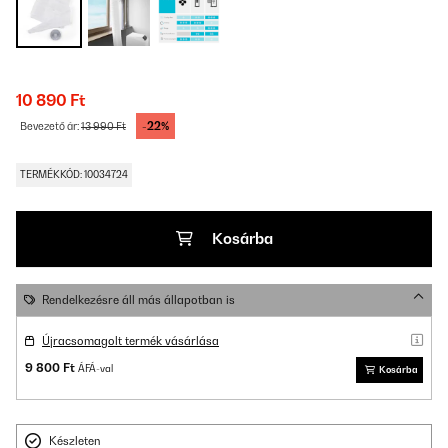
10 890 Ft
-22%
Bevezető ár:
13 990 Ft
TERMÉKKÓD: 10034724
Kosárba
Rendelkezésre áll más állapotban is
Újracsomagolt termék vásárlása
9 800 Ft
ÁFÁ-val
Kosárba
Készleten