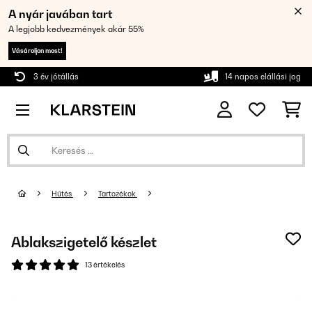
A nyár javában tart
A legjobb kedvezmények akár 55%
Vásároljon most!
3 év jótállás
14 napos elállási jog
Hűtés
Tartozékok
Ablakszigetelő készlet
13 értékelés