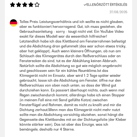
ELLENŐRZÖTT ÉRTÉKELÉS
27/08/2025
Tolles Preis-Leistungsverhältnis und ich wollte es nicht glauben,
aber es funktioniert hervorragend. Gut, ich muss gestehen, die
Gebrauchsanleitung - sorry - taugt nicht viel. Ein YouTube-Video
exakt für dieses Modell war da wesentlich hilfreicher!
Letztendlich habe ich das Klettband am Fensterrahmen befestigt
und die Abdichtung dran gefummelt (das war schon etwas tricky,
aber hat geklappt). Auch wenn kleinere Öffnungen, ob nun am
Schlauch des Klimagerätes durch den Reißverschluss oder an
Fensterecken da sind, tut es der Abkühlung keinen Abbruch.
Natürlich sollte die Abdichtung so gut wie möglich angebracht
und geschlossen sein für ein kühles Raumklima.Ist das
Klimagerät nicht im Einsatz, aber wird 1-2 Tage später wieder
gebraucht, lasse ich die Abdichtung am Fenster, öffne nur den
Reißverschluss von oben nach unten, so dass der Wind gut
durchziehen kann. Es passiert überhaupt nichts, auch wenn mal
Regen zwischendurch kommt, allerdings habe ich einen Stopper
(in meinem Fall eine mit Sand gefüllte Katze) zwischen
Fensterflügel und Rahmen, damit es nicht zu knallt und mir die
Dichtung zerhaut.Wenn man das Klimagerät nicht mehr nutzt
sollte man die Abdichtung vorsichtig abziehen, sonst hängt die
Gegenseite des Klettbandes mit an der Dichtungsfolie (der Kleber
könnte stärker sein). Das ist aber das Einzige, was ich
bemängele, deshalb nur 4 Sterne.