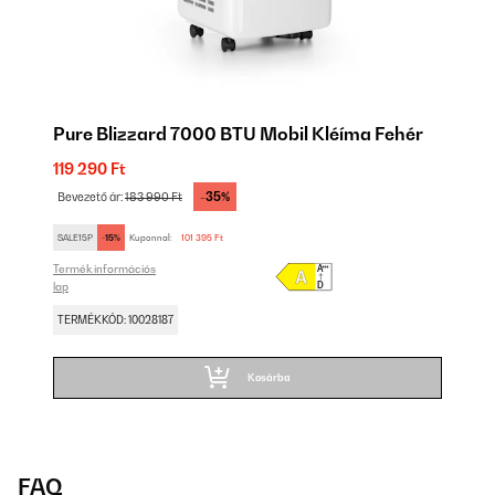
Pure Blizzard 7000 BTU Mobil Kléíma Fehér
119 290 Ft
-35%
Bevezető ár:
183 990 Ft
SALE15P
-15%
Kuponnal:
101 395 Ft
Termék információs
lap
TERMÉKKÓD: 10028187
Kosárba
FAQ