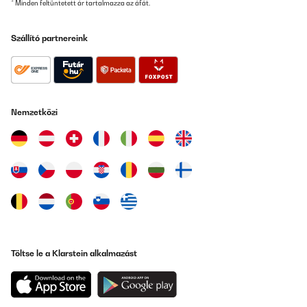
* Minden feltüntetett ár tartalmazza az áfát.
ELLENŐRZÖTT ÉRTÉKELÉS
Szállító partnereink
19/09/2025
Saugt schnell Feuchtigkeit ab, ich kann im Extremfall mind einmal
pro Tag den Behälter leeren. Danach spürt man sogar an der Luft
den Unterschied. Lässt sich prima per App oder auch manuell
steuern. Leichte Handhabung, nur beim entleeren muss man
Nemzetközi
leider darauf achten, dass das Wasser nicht nur beim dafür
vorgesehenen Öffnung, sondern bei starker Neigung auch aus
den Schlitzen seitlich der Abdeckung rauslaufen kann. Aber bei
normalem Kippen läuft das Wasser geregelt aus. Ansprechendes
Design für in die Wohnung. Nicht zu schwer und doch
Leistungsfähig, ich konnte es problemlos zwischen Keller und
Wohnung hin und her tragen.Werde mir jetzt für meinen zweiten
Problemkeller ein zweites Gerät zulegen.Manchmal verstehe ich
nur noch nicht, warum es bei höherer Luftfeuchtigkeit aber NICHT
vollem Tank aufhört zu arbeiten, aber da werde ich bei meinen
ganzen Skills noch drauf kommen.
Amazon-Benutzer
Töltse le a Klarstein alkalmazást
Fordítsd le
ELLENŐRZÖTT ÉRTÉKELÉS