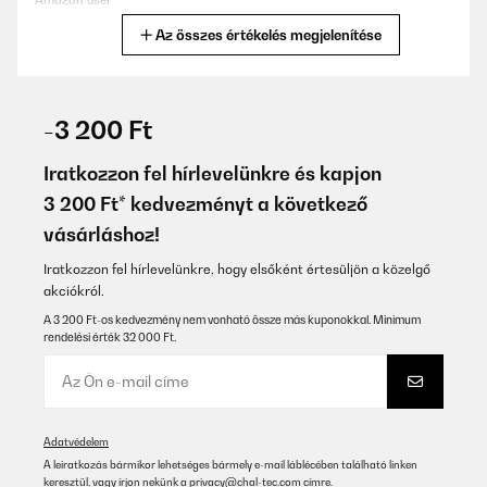
Amazon user
Az összes értékelés megjelenítése
Fordítsd le
ELLENŐRZÖTT ÉRTÉKELÉS
05/12/2025
-3 200 Ft
Echt tolles Gerät, das hält was es verspricht.
Iratkozzon fel hírlevelünkre és kapjon
Amazon-Benutzer
3 200 Ft* kedvezményt a következő
vásárláshoz!
Fordítsd le
Iratkozzon fel hírlevelünkre, hogy elsőként értesüljön a közelgő
ELLENŐRZÖTT ÉRTÉKELÉS
akciókról.
26/11/2025
A 3 200 Ft-os kedvezmény nem vonható össze más kuponokkal. Minimum
rendelési érték 32 000 Ft.
Atendeu quase todas as expectativas, só tem um simples fato de
eu não conseguir conectar o produto com meu telemóvel
Usuário da Amazon
Fordítsd le
Adatvédelem
A leiratkozás bármikor lehetséges bármely e-mail láblécében található linken
keresztül, vagy írjon nekünk a
privacy@chal-tec.com
címre.
ELLENŐRZÖTT ÉRTÉKELÉS