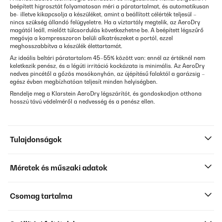
beépített higrosztát folyamatosan méri a páratartalmat, és automatikusan
be- illetve kikapcsolja a készüléket, amint a beállított célérték teljesül –
nincs szükség állandó felügyeletre. Ha a víztartály megtelik, az AeroDry
magától leáll, mielőtt túlcsordulás következhetne be. A beépített légszűrő
megóvja a kompresszoron belüli alkatrészeket a portól, ezzel
meghosszabbítva a készülék élettartamát.
Az ideális beltéri páratartalom 45–55% között van: ennél az értéknél nem
keletkezik penész, és a légúti irritáció kockázata is minimális. Az AeroDry
nedves pincétől a gőzös mosókonyhán, az újépítésű falaktól a garázsig –
egész évben megbízhatóan teljesít minden helyiségben.
Rendelje meg a Klarstein AeroDry légszárítót, és gondoskodjon otthona
hosszú távú védelméről a nedvesség és a penész ellen.
Tulajdonságok
Méretek és műszaki adatok
Csomag tartalma