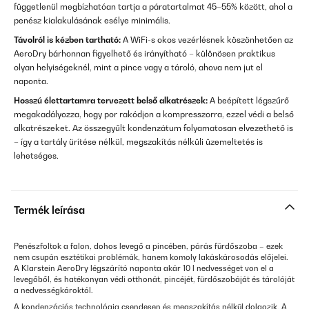
függetlenül megbízhatóan tartja a páratartalmat 45–55% között, ahol a
penész kialakulásának esélye minimális.
Távolról is kézben tartható:
A WiFi-s okos vezérlésnek köszönhetően az
AeroDry bárhonnan figyelhető és irányítható – különösen praktikus
olyan helyiségeknél, mint a pince vagy a tároló, ahova nem jut el
naponta.
Hosszú élettartamra tervezett belső alkatrészek:
A beépített légszűrő
megakadályozza, hogy por rakódjon a kompresszorra, ezzel védi a belső
alkatrészeket. Az összegyűlt kondenzátum folyamatosan elvezethető is
– így a tartály ürítése nélkül, megszakítás nélküli üzemeltetés is
lehetséges.
Termék leírása
Penészfoltok a falon, dohos levegő a pincében, párás fürdőszoba – ezek
nem csupán esztétikai problémák, hanem komoly lakáskárosodás előjelei.
A Klarstein AeroDry légszárító naponta akár 10 l nedvességet von el a
levegőből, és hatékonyan védi otthonát, pincéjét, fürdőszobáját és tárolóját
a nedvességkároktól.
A kondenzációs technológia csendesen és megszakítás nélkül dolgozik. A