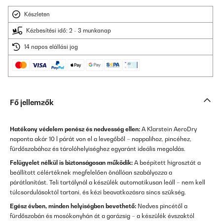
Készleten
Kézbesítési idő: 2 - 3 munkanap
14 napos elállási jog
Fő jellemzők
Hatékony védelem penész és nedvesség ellen:
A Klarstein AeroDry
naponta akár 10 l párát von el a levegőből – nappalihoz, pincéhez,
fürdőszobához és tárolóhelyiséghez egyaránt ideális megoldás.
Felügyelet nélkül is biztonságosan működik:
A beépített higrosztát a
beállított célértéknek megfelelően önállóan szabályozza a
párátlanítást. Teli tartálynál a készülék automatikusan leáll – nem kell
túlcsordulásoktól tartani, és kézi beavatkozásra sincs szükség.
Egész évben, minden helyiségben bevethető:
Nedves pincétől a
fürdőszobán és mosókonyhán át a garázsig – a készülék évszaktól