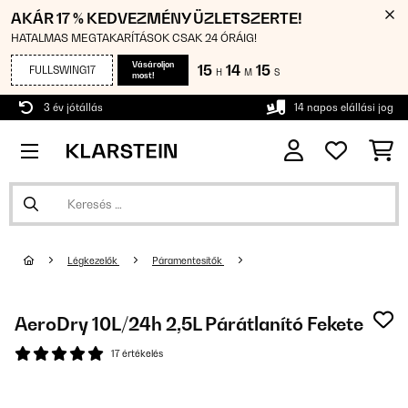
AKÁR 17 % KEDVEZMÉNY ÜZLETSZERTE!
HATALMAS MEGTAKARÍTÁSOK CSAK 24 ÓRÁIG!
Vásároljon
15
14
15
FULLSWING17
H
M
S
most!
3 év jótállás
14 napos elállási jog
Légkezelők
Páramentesítők
AeroDry 10L/24h 2,5L Párátlanító Fekete
17 értékelés