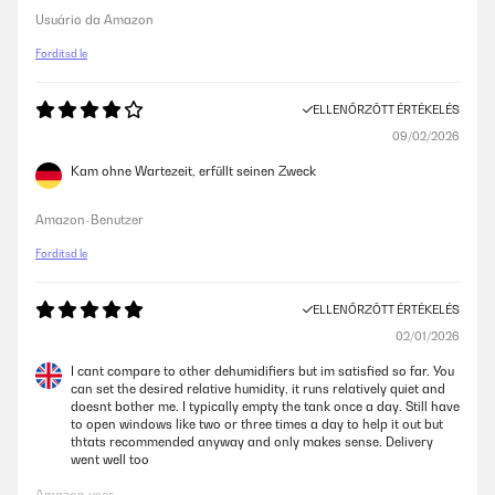
Usuário da Amazon
Fordítsd le
ELLENŐRZÖTT ÉRTÉKELÉS
09/02/2026
Kam ohne Wartezeit, erfüllt seinen Zweck
Amazon-Benutzer
Fordítsd le
ELLENŐRZÖTT ÉRTÉKELÉS
02/01/2026
I cant compare to other dehumidifiers but im satisfied so far. You
can set the desired relative humidity, it runs relatively quiet and
doesnt bother me. I typically empty the tank once a day. Still have
to open windows like two or three times a day to help it out but
thtats recommended anyway and only makes sense. Delivery
went well too