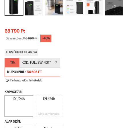
+2
65 790 Ft
-40%
Bevezető ár:
110 990 Ft
TERMÉKKÓD: 10046324
-17%
KÓD:
FULLSWING17
KUPONNAL:
54 605 FT
Felhasználási feltételek
KAPACITÁS:
10L/24h
12L/24h
Más kombináció
ALAP SZÍN: