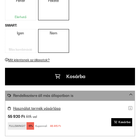
Fehér
Fekete
Elérhető
SMART:
Igen
Nem
Más kombináció
Mit jelentenek az állapotok?
Kosárba
Rendelkezésre áll más állapotban is
Használat termék vásárlása
55 920 Ft
ÁFÁ-val
Kosárba
FULLSWING17
-17%
Kuponnal:
46 415 Ft