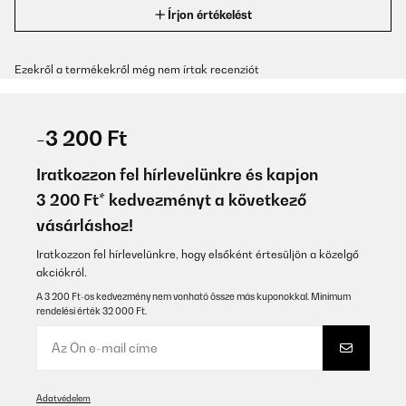
Írjon értékelést
Ezekről a termékekről még nem írtak recenziót
-3 200 Ft
Iratkozzon fel hírlevelünkre és kapjon
3 200 Ft* kedvezményt a következő
vásárláshoz!
Iratkozzon fel hírlevelünkre, hogy elsőként értesüljön a közelgő
akciókról.
A 3 200 Ft-os kedvezmény nem vonható össze más kuponokkal. Minimum
rendelési érték 32 000 Ft.
Adatvédelem