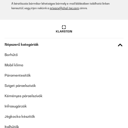
A leiratkozás bármikor lehetséges bármely e-mail láblécében található linken
keresztül, vagy írjon nekünk a
privacy@chal-tec.com
címre.
Népszerű kategóriák
Borhűtő
Mobil klíma
Páramentesítők
Sziget páraelszívók
Kéményes páraelszívók
Infrasugárzók
Jégkocka készítők
Italhűtők