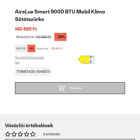
AireLux Smart 9000 BTU Mobil Klíma
Sötétszürke
140 490 Ft
-20%
Bevezető ár:
175 990 Ft
SALE15P
-15%
Kuponnal:
119 415 Ft
Termék információs
lap
TERMÉKKÓD: 10048070
Kosárba
Vásárlói értékelések
0 értékelés