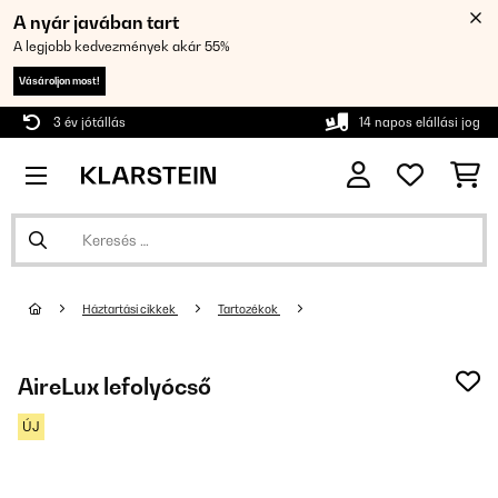
A nyár javában tart
A legjobb kedvezmények akár 55%
Vásároljon most!
3 év jótállás
14 napos elállási jog
Háztartási cikkek
Tartozékok
AireLux lefolyócső
ÚJ