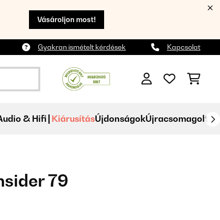
Vásároljon most!
Gyakran ismételt kérdések
Kapcsolat
Audio & Hifi
Kiárusítás
Újdonságok
Újracsomagolt
nsider 79