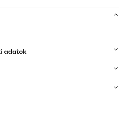
i adatok
k