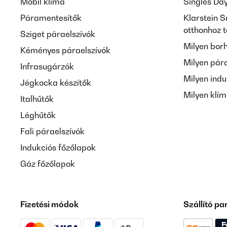
Mobil klíma
Singles Da
Páramentesítők
Klarstein S
otthonhoz 
Sziget páraelszívók
Milyen bor
Kéményes páraelszívók
Milyen pár
Infrasugárzók
Milyen indu
Jégkocka készítők
Milyen klí
Italhűtők
Léghűtők
Fali páraelszívók
Indukciós főzőlapok
Gáz főzőlapok
Fizetési módok
Szállító pa