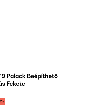
79 Palack Beépíthető
ás Fekete
7%