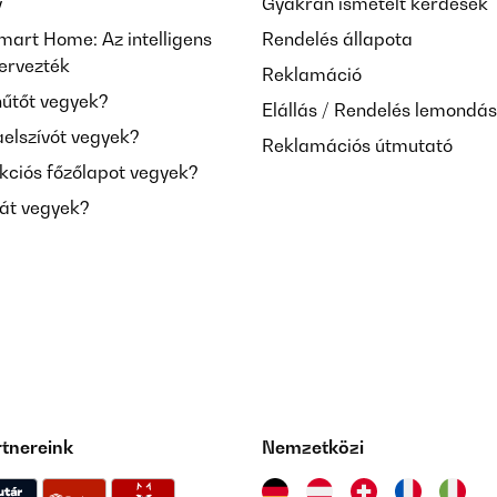
y
Gyakran ismételt kérdések
mart Home: Az intelligens
Rendelés állapota
tervezték
Reklamáció
hűtőt vegyek?
Elállás / Rendelés lemondá
aelszívót vegyek?
Reklamációs útmutató
kciós főzőlapot vegyek?
mát vegyek?
rtnereink
Nemzetközi