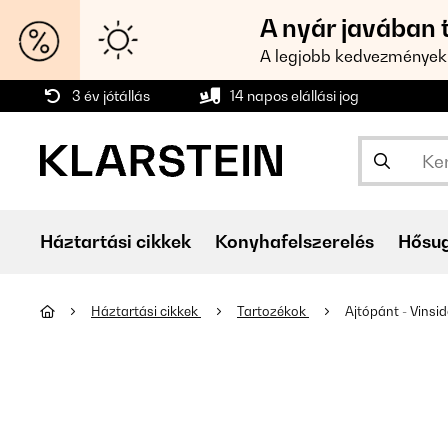
A nyár javában 
A legjobb kedvezmények
3 év jótállás
14 napos elállási jog
Háztartási cikkek
Konyhafelszerelés
Hősu
Háztartási cikkek
Tartozékok
Ajtópánt - Vinsid