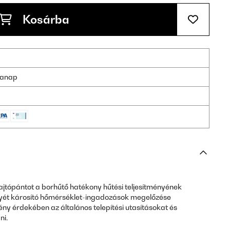
Kosárba
nkanap
t ajtópántot a borhűtő hatékony hűtési teljesítményének
yét károsító hőmérséklet-ingadozások megelőzése
ny érdekében az általános telepítési utasításokat és
ni.