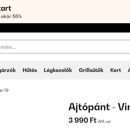
tart
 akár 55%
gárzók
Hűtés
Légkezelők
Grillsütők
Kert
er 79
Ajtópánt - Vi
3 990 Ft
ÁFÁ-val