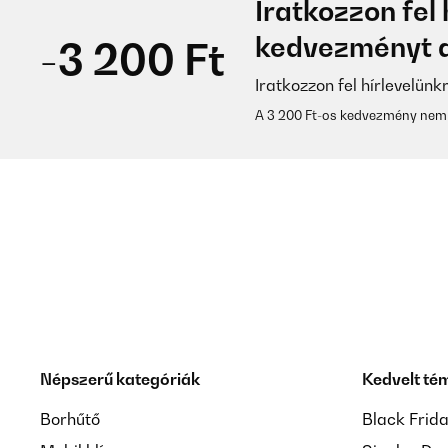
Iratkozzon fel 
kedvezményt a
-3 200 Ft
Iratkozzon fel hírlevelünk
A 3 200 Ft-os kedvezmény nem 
Népszerű kategóriák
Kedvelt té
Borhűtő
Black Frid