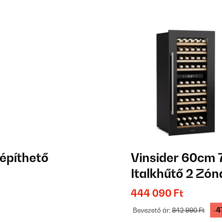
építhető
Vinsider 60cm 
Italkhűtő 2 Zón
444 090 Ft
-4
Bevezető ár:
842 990 Ft