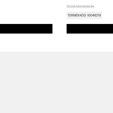
Termék információs lap
TERMÉKKÓD: 10046279