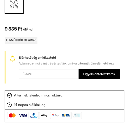
9 835 Ft
ÁFÁ-val
TERMÉKKÓD: 10048621
Elérhetőség emlékeztető
Adja meg e-mail címét, és értesítjük, amikor a termék újra elérhető lesz.
Figyelmeztetést kérek
A termék jelenleg nincs raktáron
14 napos elállási jog