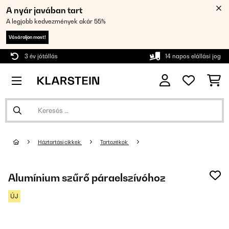
A nyár javában tart
A legjobb kedvezmények akár 55%
Vásároljon most!
3 év jótállás
14 napos elállási jog
Háztartási cikkek
Tartozékok
Alumínium szűrő páraelszívóhoz
ÚJ