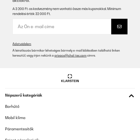
akciókról.
A 3 200 Ft-os kedvezmény nem vonható össze más kuponokkal. Minimum
rendelési érték 32 000 Ft.
Adatvédelem
A leiratkozás bármikor lehetséges bármely e-mail láblécében található linken
keresztül, vagy írjon nekünk a
privacy@chal-tec.com
címre.
Népszerű kategóriák
Borhűtő
Mobil klíma
Páramentesítők