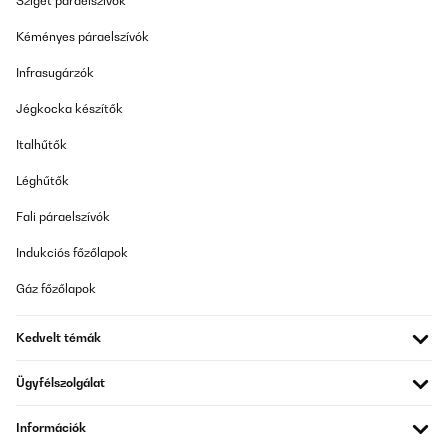
Sziget páraelszívók
Kéményes páraelszívók
Infrasugárzók
Jégkocka készítők
Italhűtők
Léghűtők
Fali páraelszívók
Indukciós főzőlapok
Gáz főzőlapok
Kedvelt témák
Ügyfélszolgálat
Információk