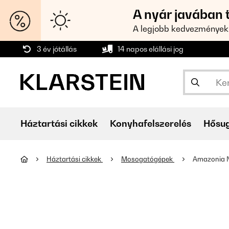
A nyár javában 
A legjobb kedvezmények
3 év jótállás
14 napos elállási jog
Háztartási cikkek
Konyhafelszerelés
Hősu
Háztartási cikkek
Mosogatógépek
Amazonia N