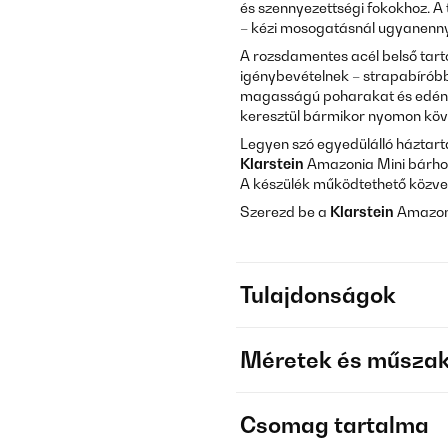
és szennyezettségi fokokhoz. A
– kézi mosogatásnál ugyanenny
A rozsdamentes acél belső tartó
igénybevételnek – strapabíróbb,
magasságú poharakat és edénye
keresztül bármikor nyomon köv
Legyen szó egyedülálló háztartá
Klarstein
Amazonia Mini bárhol 
A készülék működtethető közvetl
Szerezd be a
Klarstein
Amazoni
Tulajdonságok
Méretek és műszak
Csomag tartalma