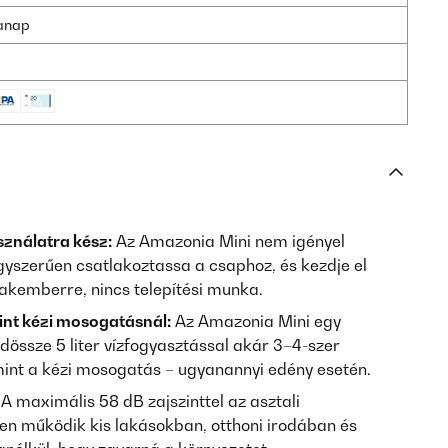
kanap
sználatra kész:
Az Amazonia Mini nem igényel
gyszerűen csatlakoztassa a csaphoz, és kezdje el
zakemberre, nincs telepítési munka.
int kézi mosogatásnál:
Az Amazonia Mini egy
dössze 5 liter vízfogyasztással akár 3–4-szer
 mint a kézi mosogatás – ugyanannyi edény esetén.
A maximális 58 dB zajszinttel az asztali
n működik kis lakásokban, otthoni irodában és