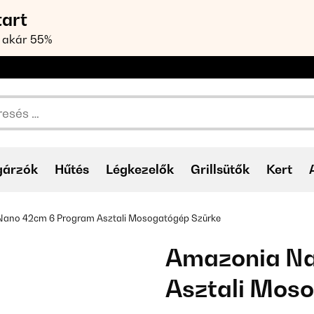
tart
 akár 55%
gárzók
Hűtés
Légkezelők
Grillsütők
Kert
ano 42cm 6 Program Asztali Mosogatógép Szürke
Amazonia Na
Asztali Mos