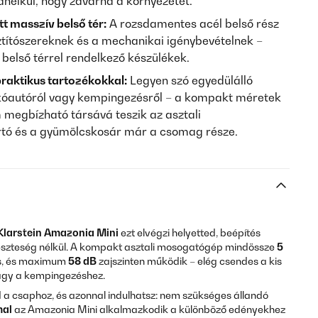
anélkül, hogy zavarná a környezetet.
t masszív belső tér:
A rozsdamentes acél belső rész
sztítószereknek és a mechanikai igénybevételnek –
belső térrel rendelkező készülékek.
raktikus tartozékokkal:
Legyen szó egyedülálló
lakóautóról vagy kempingezésről – a kompakt méretek
megbízható társává teszik az asztali
tó és a gyümölcskosár már a csomag része.
Klarstein
Amazonia Mini
ezt elvégzi helyetted, beépítés
veszteség nélkül. A kompakt asztali mosogatógép mindössze
5
, és maximum
58 dB
zajszinten működik – elég csendes a kis
vagy a kempingezéshez.
a csaphoz, és azonnal indulhatsz: nem szükséges állandó
mal
az Amazonia Mini alkalmazkodik a különböző edényekhez