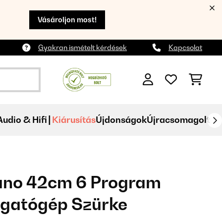
Vásároljon most!
Gyakran ismételt kérdések
Kapcsolat
Audio & Hifi
Kiárusítás
Újdonságok
Újracsomagolt
no 42cm 6 Program
ogatógép Szürke