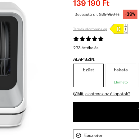
139 190 Ft
-39%
Bevezető ár:
229 990 Ft
Termék információs lap
223 értékelés
ALAP SZÍN:
Ezüst
Fekete
Elérhető
Mit jelentenek az állapotok?
Készleten