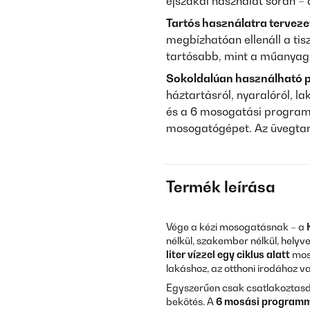
éjszakai használat során – 
Tartós használatra tervezet
megbízhatóan ellenáll a ti
tartósabb, mint a műanyag 
Sokoldalúan használható p
háztartásról, nyaralóról, 
és a 6 mosogatási program 
mosogatógépet. Az üvegtar
Termék leírása
Vége a kézi mosogatásnak – a
nélkül, szakember nélkül, hely
liter vízzel egy ciklus alatt
mos
lakáshoz, az otthoni irodához 
Egyszerűen csak csatlakoztasd 
bekötés. A
6 mosási program