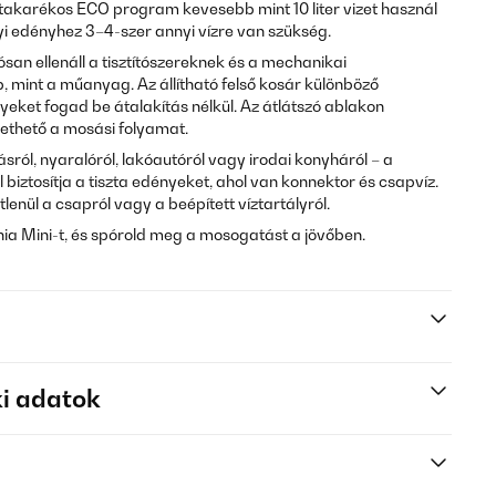
 takarékos ECO program kevesebb mint 10 liter vizet használ
i edényhez 3–4-szer annyi vízre van szükség.
san ellenáll a tisztítószereknek és a mechanikai
 mint a műanyag. Az állítható felső kosár különböző
ket fogad be átalakítás nélkül. Az átlátszó ablakon
ethető a mosási folyamat.
sról, nyaralóról, lakóautóról vagy irodai konyháról – a
biztosítja a tiszta edényeket, ahol van konnektor és csapvíz.
enül a csapról vagy a beépített víztartályról.
a Mini-t, és spórold meg a mosogatást a jövőben.
i adatok