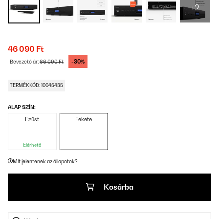
+2
46 090 Ft
-30%
Bevezető ár:
66 090 Ft
TERMÉKKÓD: 10045435
ALAP SZÍN:
Ezüst
Fekete
Elérhető
Mit jelentenek az állapotok?
Kosárba