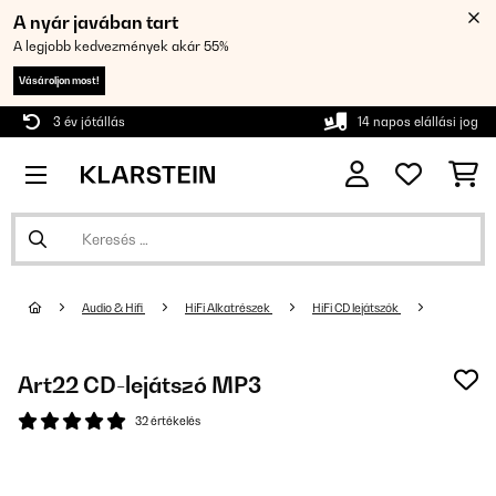
A nyár javában tart
A legjobb kedvezmények akár 55%
Vásároljon most!
3 év jótállás
14 napos elállási jog
Audio & Hifi
HiFi Alkatrészek
HiFi CD lejátszók
Art22 CD-lejátszó MP3
32 értékelés