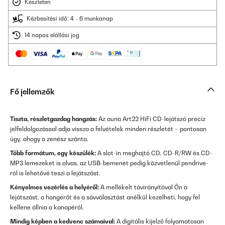
Készleten
Kézbesítési idő: 4 - 6 munkanap
14 napos elállási jog
Fő jellemzők
Tiszta, részletgazdag hangzás:
Az auna Art22 HiFi CD-lejátszó precíz
jelfeldolgozással adja vissza a felvételek minden részletét – pontosan
úgy, ahogy a zenész szánta.
Több formátum, egy készülék:
A slot-in meghajtó CD, CD-R/RW és CD-
MP3 lemezeket is olvas, az USB-bemenet pedig közvetlenül pendrive-
ról is lehetővé teszi a lejátszást.
Kényelmes vezérlés a helyéről:
A mellékelt távirányítóval Ön a
lejátszást, a hangerőt és a sávválasztást anélkül kezelheti, hogy fel
kellene állnia a kanapéról.
Mindig képben a kedvenc számaival:
A digitális kijelző folyamatosan