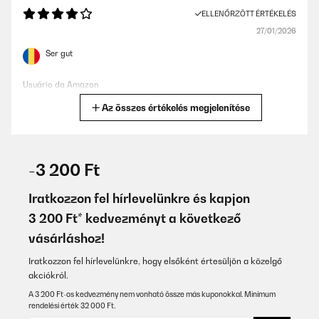
ELLENŐRZÖTT ÉRTÉKELÉS
27/01/2026
Ser gut
Usuário da Amazon
Az összes értékelés megjelenítése
Fordítsd le
ELLENŐRZÖTT ÉRTÉKELÉS
24/01/2026
-3 200 Ft
Ich habe das Gerät getestet, es ist gut zu bedienen, funktioniert
zuverlässig und überzeugt auch in der
Iratkozzon fel hírlevelünkre és kapjon
Wiedergabequalität.Wermutstropfen: Es wird überall mit '130
3 200 Ft* kedvezményt a következő
Watt Klangqualität ' beworben - ich ging von Endstufen aus, die
130 Watt leisten könnten. Mir erschießt sich dieses irreführende,
vásárláshoz!
für mich allerdings wichtige Detail nicht, deshalb musste ich vom
Kauf des Geräts zurücktreten.
Iratkozzon fel hírlevelünkre, hogy elsőként értesüljön a közelgő
Amazon-Benutzer
akciókról.
A 3 200 Ft-os kedvezmény nem vonható össze más kuponokkal. Minimum
Fordítsd le
rendelési érték 32 000 Ft.