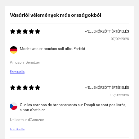
Vásárlói vélemények más országokból
ELLENŐRZÖTT ÉRTÉKELÉS
07/02/2026
Macht was er machen soll alles Perfekt
Amazon-Benutzer
Fordítsd le
ELLENŐRZÖTT ÉRTÉKELÉS
02/02/2026
Que les cordons de branchements sur l'ampli ne sont pas livrés,
sinon c'est bien
Utilisateur d'Amazon
Fordítsd le