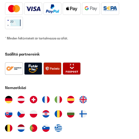
24/07/2025
Bien, reçu un peu plus tôt, GLS toujours un peu d’avance, merci.
Pour le lecteur, ben fonctionne bien, facile à mettre en place, la
télécommande fait bien son travail, le design est plutôt sympas,
passe bien avec mon matos, à voir dans le temps.
Utilisateur d'Amazon
* Minden feltüntetett ár tartalmazza az áfát.
Fordítsd le
Szállító partnereink
ELLENŐRZÖTT ÉRTÉKELÉS
24/07/2025
Bien, reçu un peu plus tôt, GLS toujours un peu d'avance, merci.
Pour le lecteur, ben fonctionne bien, facile à mettre en place, la
Nemzetközi
télécommande fait bien son travail, le design est plutôt sympas,
passe bien avec mon matos, à voir dans le temps.
Utilisateur d'Amazon
Fordítsd le
ELLENŐRZÖTT ÉRTÉKELÉS
10/07/2025