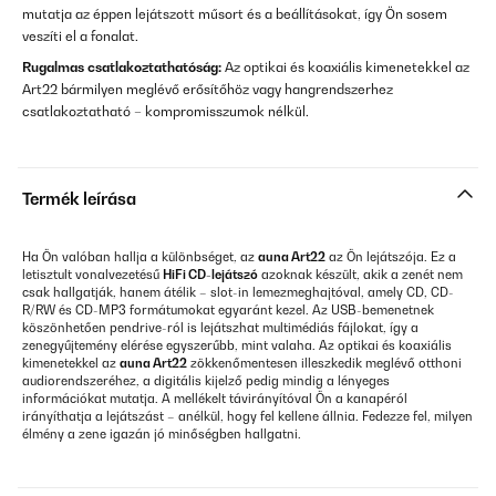
mutatja az éppen lejátszott műsort és a beállításokat, így Ön sosem
veszíti el a fonalat.
Rugalmas csatlakoztathatóság:
Az optikai és koaxiális kimenetekkel az
Art22 bármilyen meglévő erősítőhöz vagy hangrendszerhez
csatlakoztatható – kompromisszumok nélkül.
Termék leírása
Ha Ön valóban hallja a különbséget, az
auna Art22
az Ön lejátszója. Ez a
letisztult vonalvezetésű
HiFi CD-lejátszó
azoknak készült, akik a zenét nem
csak hallgatják, hanem átélik – slot-in lemezmeghajtóval, amely CD, CD-
R/RW és CD-MP3 formátumokat egyaránt kezel. Az USB-bemenetnek
köszönhetően pendrive-ról is lejátszhat multimédiás fájlokat, így a
zenegyűjtemény elérése egyszerűbb, mint valaha. Az optikai és koaxiális
kimenetekkel az
auna Art22
zökkenőmentesen illeszkedik meglévő otthoni
audiorendszeréhez, a digitális kijelző pedig mindig a lényeges
információkat mutatja. A mellékelt távirányítóval Ön a kanapéról
irányíthatja a lejátszást – anélkül, hogy fel kellene állnia. Fedezze fel, milyen
élmény a zene igazán jó minőségben hallgatni.