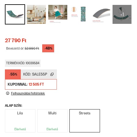
+1
27 790 Ft
-48%
Bevezető ár:
53 990 Ft
TERMÉKKÓD: 10039584
-55%
KÓD:
SALE55P
KUPONNAL:
12 505 FT
Felhasználási feltételek
ALAP SZÍN:
Lila
Multi
Streets
Elérhető
Elérhető