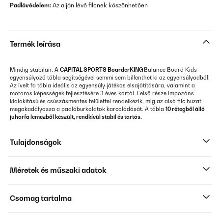
Padlóvédelem:
Az alján lévő filcnek köszönhetően
Termék leírása
Mindig stabilan: A
CAPITAL SPORTS BoarderKING
Balance Board Kids
egyensúlyozó tábla segítségével semmi sem billenthet ki az egyensúlyodból!
Az ívelt fa tábla
ideális az egyensúly játékos elsajátítására, valamint a
motoros képességek fejlesztésére 3 éves kortól. Felső része impozáns
kialakítású és csúszásmentes felülettel rendelkezik, míg az alsó filc huzat
megakadályozza a padlóburkolatok karcolódását. A tábla
10 rétegből álló
juharfa lemezből készült, rendkívül stabil és tartós.
Tulajdonságok
Méretek és műszaki adatok
Csomag tartalma