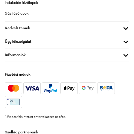
Indukciós főzőlapok
6-jährige Tochter - 110 cm. Sicher ist das für kleinere Kinder auch
gut - für die größeren Kinder können wir keine Bewertung
Gáz főzőlapok
abgeben, da fehlt uns die Erfahrung. Wenn mal nicht balanciert
wird, dient das Board umgedreht als Brücke für Autos oder wird
im Spiel variabel integriert - Brücke, Skischanze für Barbie,
Kedvelt témák
Abgrenzung der selbstgebauten Karton-Burg usw. Die Unterseite
mit Filz beklebt läßt sich leicht mit dem Staubsauger oder einer
Bürste reinigen. Preis-Leistungs-Verhältnis finden wir absolut
Ügyfélszolgálat
super - und da nicht zu teuer, ist das ein tolles Geschenk.
Amazon-Benutzer
Információk
Fordítsd le
Fizetési módok
ELLENŐRZÖTT ÉRTÉKELÉS
10/06/2023
Das Balanceboard ist robust und gut verarbeitet. Es besteht aus
hochwertigem Material, das langlebig ist und den täglichen
Belastungen standhält. Unsere Kinder haben es ausgiebig
genutzt, und es hat keinerlei Anzeichen von Abnutzung gezeigt.
Die rutschfeste Oberfläche sorgt für einen sicheren Halt, sodass
* Minden feltüntetett ár tartalmazza az áfát.
wir uns keine Sorgen machen müssen, dass unsere Kinder
während des Spielens ausrutschen. Ein weiterer Pluspunkt dieses
Balanceboards ist seine Vielseitigkeit. Unsere Kinder verwenden
es nicht nur zum Balancieren, sondern auch als Sitzmöglichkeit
Szállító partnereink