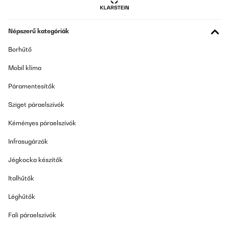
Vielseitig und Kreativ einsetzbar von Kindern Unsere Enkelin
benutzt es sehr kreativ. Im Gegensatz zu 'normalen' Spielsachen,
Népszerű kategóriák
fällt ihr zum Brett immer eine neue Verwendungsmöglichkeit ein.
Amazon-Benutzer
Borhűtő
Fordítsd le
Mobil klíma
Páramentesítők
ELLENŐRZÖTT ÉRTÉKELÉS
14/09/2023
Sziget páraelszívók
Devono prestare più attenzione alla parte incollata del sistema
Kéményes páraelszívók
stellare perché è arrivata scollata.il telo è troppo corto se pensi
che la tavola è curva è meglio acquistare la tavola neutra.
Infrasugárzók
Utente Amazon
Jégkocka készítők
Fordítsd le
Italhűtők
ELLENŐRZÖTT ÉRTÉKELÉS
Léghűtők
07/08/2023
Fali páraelszívók
Das Board ist ein großer Indoor-Spaß! Schön gestaltet, gut
verarbeitet, äußerst stabil und auch die Größe ist gut - für unsere