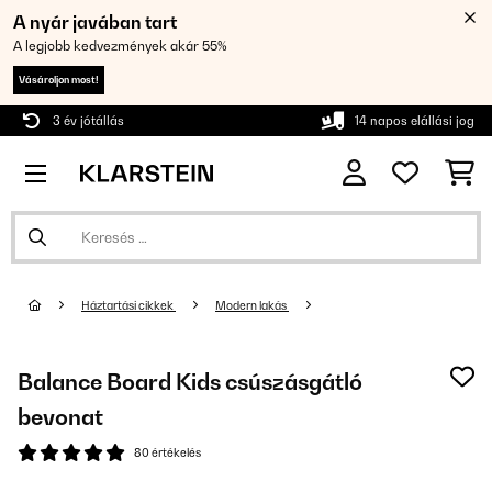
A nyár javában tart
A legjobb kedvezmények akár 55%
Vásároljon most!
3 év jótállás
14 napos elállási jog
Háztartási cikkek
Modern lakás
Balance Board Kids csúszásgátló
bevonat
80 értékelés