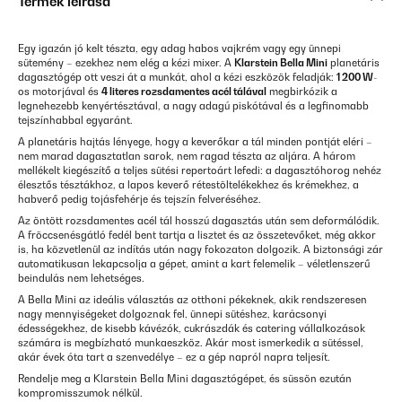
Termék leírása
Egy igazán jó kelt tészta, egy adag habos vajkrém vagy egy ünnepi
sütemény – ezekhez nem elég a kézi mixer. A
Klarstein Bella Mini
planetáris
dagasztógép ott veszi át a munkát, ahol a kézi eszközök feladják:
1 200 W
-
os motorjával és
4 literes rozsdamentes acél tálával
megbirkózik a
legnehezebb kenyértésztával, a nagy adagú piskótával és a legfinomabb
tejszínhabbal egyaránt.
A planetáris hajtás lényege, hogy a keverőkar a tál minden pontját eléri –
nem marad dagasztatlan sarok, nem ragad tészta az aljára. A három
mellékelt kiegészítő a teljes sütési repertoárt lefedi: a dagasztóhorog nehéz
élesztős tésztákhoz, a lapos keverő rétestöltelékekhez és krémekhez, a
habverő pedig tojásfehérje és tejszín felveréséhez.
Az öntött rozsdamentes acél tál hosszú dagasztás után sem deformálódik.
A fröccsenésgátló fedél bent tartja a lisztet és az összetevőket, még akkor
is, ha közvetlenül az indítás után nagy fokozaton dolgozik. A biztonsági zár
automatikusan lekapcsolja a gépet, amint a kart felemelik – véletlenszerű
beindulás nem lehetséges.
A Bella Mini az ideális választás az otthoni pékeknek, akik rendszeresen
nagy mennyiségeket dolgoznak fel, ünnepi sütéshez, karácsonyi
édességekhez, de kisebb kávézók, cukrászdák és catering vállalkozások
számára is megbízható munkaeszköz. Akár most ismerkedik a sütéssel,
akár évek óta tart a szenvedélye – ez a gép napról napra teljesít.
Rendelje meg a Klarstein Bella Mini dagasztógépet, és süssön ezután
kompromisszumok nélkül.