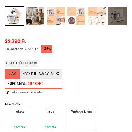
+1
32 290 Ft
-36%
Bevezető ár:
50 990 Ft
TERMÉKKÓD: 10037981
-18%
KÓD:
FULLSWING18
KUPONNAL:
26 480 FT
Felhasználási feltételek
ALAP SZÍN:
Fekete
Piros
Vintage krém
Elérhető
Elérhető