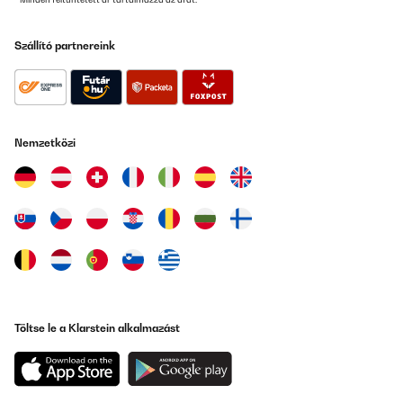
Maschine .Preislich hervorzuheben.
Amazon-Benutzer
Szállító partnereink
Fordítsd le
ELLENŐRZÖTT ÉRTÉKELÉS
29/08/2025
Nemzetközi
Für Hausgebrauch sehr gut
Amazon-Benutzer
Fordítsd le
ELLENŐRZÖTT ÉRTÉKELÉS
27/08/2025
Great company to deal with. Communication all the way to
Töltse le a Klarstein alkalmazást
delivery, and they even included a UK plug adapter. The product
itself is excellent and simple to use. Takes up very little space and
works as expected. Highly recommended.
Amazon user