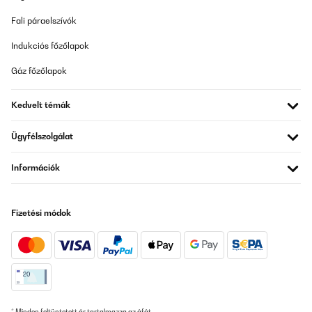
25/12/2025
Fali páraelszívók
Sehr schön designte Küchenmaschine, gut zu handhaben und
leicht zu reinigen.
Indukciós főzőlapok
Amazon-Benutzer
Gáz főzőlapok
Fordítsd le
Kedvelt témák
ELLENŐRZÖTT ÉRTÉKELÉS
15/11/2025
Ügyfélszolgálat
J'adore ce robot pâtissier ! J'avais un modèle précédent, un cran
Információk
au-dessus, mais celui-ci est parfait à l'usage. Il est efficace et très
simple à utiliser.C'est le meilleur choix que j'ai fait.Je le
recommande sans hésiter.
Fizetési módok
Utilisateur d'Amazon
Fordítsd le
ELLENŐRZÖTT ÉRTÉKELÉS
08/11/2025
Bisher 2 feste Teige geknetet!Super geworden.Kleine, starke
* Minden feltüntetett ár tartalmazza az áfát.