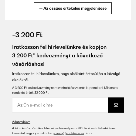
Az összes értékelés megjelenítése
Fordítsd le
ELLENŐRZÖTT ÉRTÉKELÉS
15/02/2026
-3 200 Ft
this was a gift and we were very pleased with the mixer. well
packed in strong boxes
Iratkozzon fel hírlevelünkre és kapjon
3 200 Ft* kedvezményt a következő
Amazon user
vásárláshoz!
Fordítsd le
Iratkozzon fel hírlevelünkre, hogy elsőként értesüljön a közelgő
akciókról.
ELLENŐRZÖTT ÉRTÉKELÉS
10/02/2026
A 3 200 Ft-os kedvezmény nem vonható össze más kuponokkal. Minimum
rendelési érték 32 000 Ft.
Great quality, well manufactured sturdy componentAlso price is
very goodProduct arrived 4 days early which was a bonus
Amazon user
Fordítsd le
Adatvédelem
A leiratkozás bármikor lehetséges bármely e-mail láblécében található linken
keresztül, vagy írjon nekünk a
privacy@chal-tec.com
címre.
ELLENŐRZÖTT ÉRTÉKELÉS