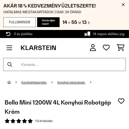
AKÁR 18 % KEDVEZMÉNY ÜZLETSZERTE!
HATALMAS MEGTAKARÍTÁSOK CSAK 24 ÓRÁIG!
Vásároljon
14
55
13
FULLSWING18
H
M
S
most!
3 év jótállás
14 napos elállási jog
Konyhafelszerelés
Konyhai robotgépek
Bella Mini 1200W 4L Konyhai Robotgép
Krém
113 értékelés