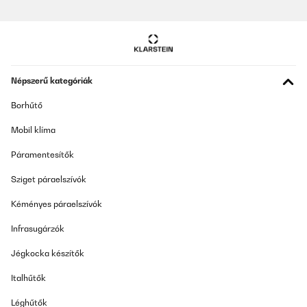
06/02/2026
Einfach fantastisch! Trotz seiner geringen Größe ist es schnell
und knetet perfekt. Ich bin begeistert; es hat mir Zeit gespart und
meinen Händen viel Ruhe beim Kneten verschafft. Ich kann es
wärmstens empfehlen.
Népszerű kategóriák
Amazon-Benutzer
Borhűtő
Fordítsd le
Mobil klíma
ELLENŐRZÖTT ÉRTÉKELÉS
Páramentesítők
25/01/2026
Sziget páraelszívók
Contact et robuste. J’ai passé par erreur un ustensile au lave
vaisselle…grave erreur. Dommage de ne pas pouvoir commander
Kéményes páraelszívók
les pièces détachées car le mélangeur feuille est inutilisable car
oxydé
Infrasugárzók
Utilisateur d'Amazon
Jégkocka készítők
Fordítsd le
Italhűtők
ELLENŐRZÖTT ÉRTÉKELÉS
Léghűtők