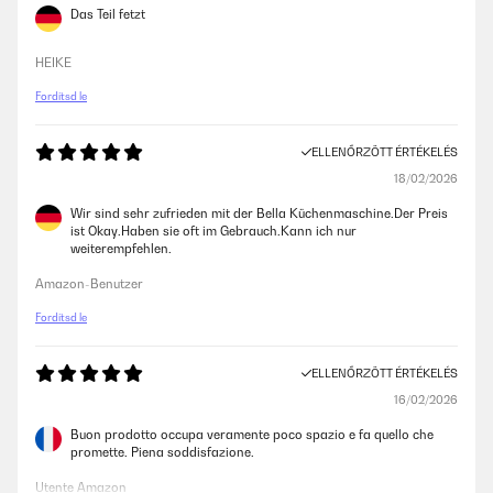
Das Teil fetzt
HEIKE
Fordítsd le
ELLENŐRZÖTT ÉRTÉKELÉS
18/02/2026
Wir sind sehr zufrieden mit der Bella Küchenmaschine.Der Preis
ist Okay.Haben sie oft im Gebrauch.Kann ich nur
weiterempfehlen.
Amazon-Benutzer
Fordítsd le
ELLENŐRZÖTT ÉRTÉKELÉS
16/02/2026
Buon prodotto occupa veramente poco spazio e fa quello che
promette. Piena soddisfazione.
Utente Amazon