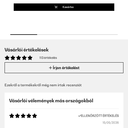
TE
Kosárba
Vásárlói értékelések
113 értékelés
Írjon értékelést
Ezekről a termékekről még nem írtak recenziót
Vásárlói vélemények más országokból
ELLENŐRZÖTT ÉRTÉKELÉS
15/05/2026