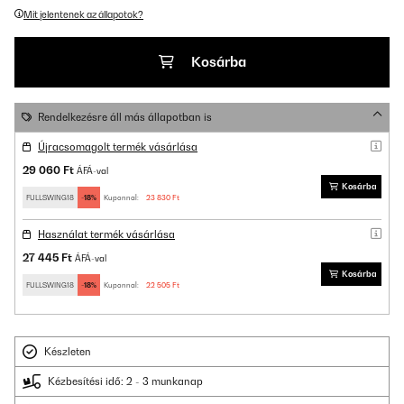
Mit jelentenek az állapotok?
Kosárba
Rendelkezésre áll más állapotban is
Újracsomagolt termék vásárlása
29 060 Ft
ÁFÁ-val
Kosárba
FULLSWING18
-18%
Kuponnal:
23 830 Ft
Használat termék vásárlása
27 445 Ft
ÁFÁ-val
Kosárba
FULLSWING18
-18%
Kuponnal:
22 505 Ft
Készleten
Kézbesítési idő: 2 - 3 munkanap