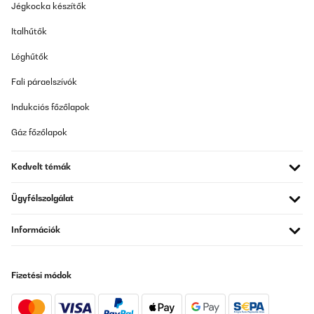
Jégkocka készítők
Italhűtők
Léghűtők
Fali páraelszívók
Indukciós főzőlapok
Gáz főzőlapok
Kedvelt témák
Ügyfélszolgálat
Információk
Fizetési módok