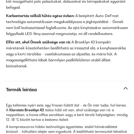
két mozgatható polc palackokat, dobozokat és tetrapakokat egyaránt
befogad.
Karbantartás nélküli hűtés egész évben:
A beépített Auto-DeFrost
technológia automatikusan megakadályozza a jégképződést – Önnek
nem kell leolvasztással foglalkoznia. Az ajtó kinyitásakor automatikusan
felgyulladó LED-fény azonnal megmutatja, mi áll rendelkezésre.
Elfér ott, ahol Önnek szüksége van rá:
A Brooklyn 42 kompakt
méretének köszönhetően beállítható az íróasztal alá, a konyhasarokba
vagy a kerti tárolóba – csatlakoztassa az aljzatba, és máris hűt. A
magasságállítható lábak bármilyen padlófelületen stabil állást
biztosítanak.
Termék leírása
Egy kellemes nyári este, egy frissen hűtött ital – és Ön már tudja, hol keresi.
A
Klarstein Brooklyn 42
italos hűtő ott van, ahol szüksége van rá: a
nappaliban, a home office sarokban vagy a kerti tároló helyiségben, mindig
12–18 °C között tartva a kedvenc italait.
A kompresszoros hűtési technológia egyenletes, stabil hőmérsékletet
biztosít – hőhullám idején sem ingadozik. A beállítható termosztát lehetővé