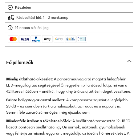
Készleten
Kézbesítési idő: 1 - 2 munkanap
14 napos elállási jog
Fő jellemzők
Mindig átlátható a készlet:
A panorámaüveg ajtó mögötti hidegfehér
LED-megvilágítás segítségével Ön egyetlen pillantással látja, mi van a
42 literes hűtőben – anélkül, hogy kinyitná az ajtót és hideget veszítene.
Szinte hallgatag az asztal mellett:
A kompresszor zajszintje legfeljebb
23 dB – ez csendben tartja a hálószobát, az irodát és a nappalit is.
Semmiféle zavaró zümmögés, még éjszaka sem.
Mindenféle italhoz a tökéletes hőfok:
A beállítható termosztát 12–18 °C
között pontosan beállítható, így Ön sörnek, üdítőnek, gyümölcslének
vagy fehérjeturmixnak egyaránt megtalálja az ideális hőmérsékletet. A