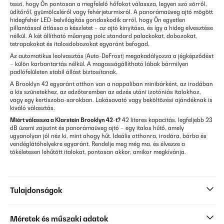
teszi, hogy Ön pontosan a megfelelő hőfokot válassza, legyen szó sörről,
üdítőről, gyümölcsléről vagy fehérjeturmixról. A panorámaüveg ajtó mögött
hidegfehér LED-belvilágítás gondoskodik arról, hogy Ön egyetlen
pillantással átlássa a készletet – az ajtó kinyitása, és így a hideg elvesztése
nélkül. A két állítható műanyag polc standard palackokat, dobozokat,
tetrapakokat és italosdobozokat egyaránt befogad.
Az automatikus leolvasztás (Auto-DeFrost) megakadályozza a jégképződést
– külön karbantartás nélkül. A magasságállítható lábak bármilyen
padlófelületen stabil állást biztosítanak.
A Brooklyn 42 egyaránt otthon van a nappaliban minibárként, az irodában
a kis szünetekhez, az edzőteremben az edzés utáni izotóniás italokhoz,
vagy egy kertiszoba-sarokban. Lakásavató vagy beköltözési ajándéknak is
kiváló választás.
Miért válassza a Klarstein Brooklyn 42-t?
42 literes kapacitás, legfeljebb 23
dB üzemi zajszint és panorámaüveg ajtó – egy italos hűtő, amely
ugyanolyan jól néz ki, mint ahogy hűt. Ideális otthonra, irodára, bárba és
vendéglátóhelyekre egyaránt. Rendelje meg még ma, és élvezze a
tökéletesen lehűtött italokat, pontosan akkor, amikor megkívánja.
Tulajdonságok
Méretek és műszaki adatok