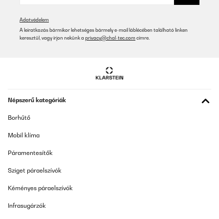
Adatvédelem
A leiratkozás bármikor lehetséges bármely e-mail láblécében található linken
keresztül, vagy írjon nekünk a
privacy@chal-tec.com
címre.
Népszerű kategóriák
Borhűtő
Mobil klíma
Páramentesítők
Sziget páraelszívók
Kéményes páraelszívók
Infrasugárzók