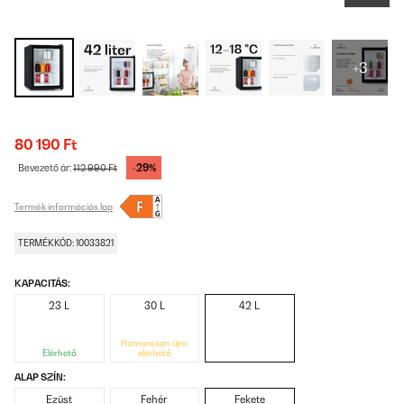
+3
80 190 Ft
-29%
Bevezető ár:
112 990 Ft
Termék információs lap
TERMÉKKÓD: 10033821
KAPACITÁS:
23 L
30 L
42 L
Hamarosan újra
Elérhető
elérhető
ALAP SZÍN:
Ezüst
Fehér
Fekete