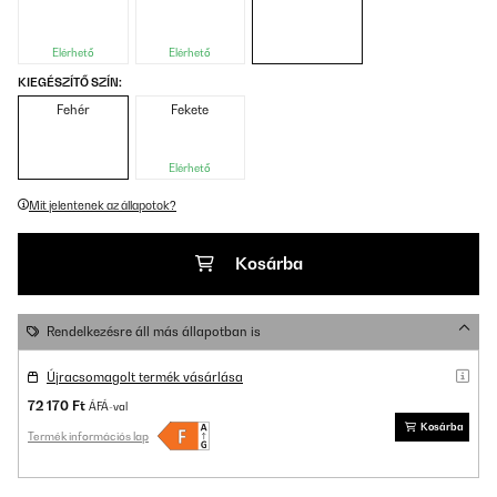
Elérhető
Elérhető
KIEGÉSZÍTŐ SZÍN:
Fehér
Fekete
Elérhető
Mit jelentenek az állapotok?
Kosárba
Rendelkezésre áll más állapotban is
Újracsomagolt termék vásárlása
72 170 Ft
ÁFÁ-val
Kosárba
Termék információs lap