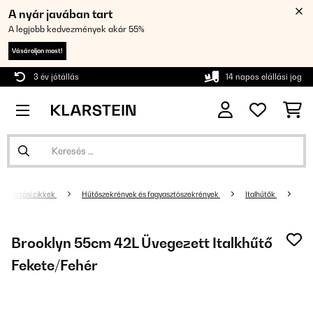
A nyár javában tart
A legjobb kedvezmények akár 55%
Vásároljon most!
3 év jótállás
14 napos elállási jog
Háztartási cikkek
Hűtőszekrények és fagyasztószekrények
Italhűtők
Brooklyn 55cm 42L Üvegezett Italkhűtő
Fekete/Fehér