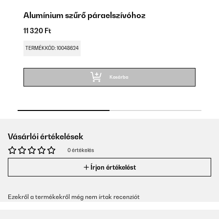
Alumínium szűrő páraelszívóhoz
A
11 320 Ft
19
TERMÉKKÓD: 10048624
TE
Kosárba
Vásárlói értékelések
0 értékelés
Írjon értékelést
Ezekről a termékekről még nem írtak recenziót