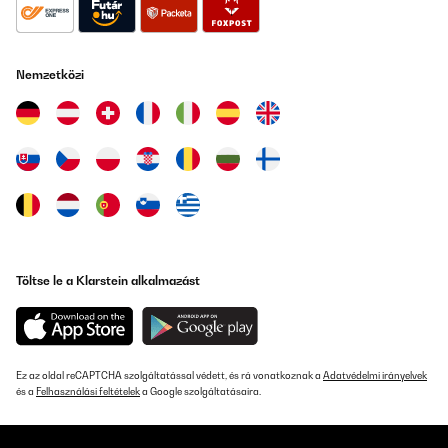
Nemzetközi
Töltse le a Klarstein alkalmazást
Ez az oldal reCAPTCHA szolgáltatással védett, és rá vonatkoznak a
Adatvédelmi irányelvek
és a
Felhasználási feltételek
a Google szolgáltatásaira.