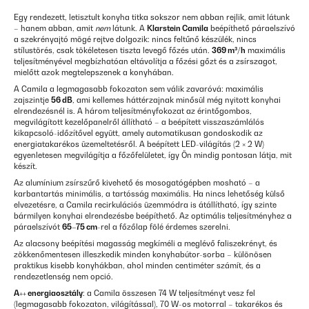
Egy rendezett, letisztult konyha titka sokszor nem abban rejlik, amit látunk
– hanem abban, amit
nem
látunk. A
Klarstein Camila
beépíthető páraelszívó
a szekrényajtó mögé rejtve dolgozik: nincs feltűnő készülék, nincs
stílustörés, csak tökéletesen tiszta levegő főzés után.
369 m³/h
maximális
teljesítményével megbízhatóan eltávolítja a főzési gőzt és a zsírszagot,
mielőtt azok megtelepszenek a konyhában.
A Camila a legmagasabb fokozaton sem válik zavaróvá: maximális
zajszintje
56 dB
, ami kellemes háttérzajnak minősül még nyitott konyhai
elrendezésnél is. A három teljesítményfokozat az érintőgombos,
megvilágított kezelőpanelről állítható – a beépített visszaszámlálós
kikapcsoló-időzítővel együtt, amely automatikusan gondoskodik az
energiatakarékos üzemeltetésről. A beépített LED-világítás (2 × 2 W)
egyenletesen megvilágítja a főzőfelületet, így Ön mindig pontosan látja, mit
készít.
Az alumínium zsírszűrő kivehető és mosogatógépben mosható – a
karbantartás minimális, a tartósság maximális. Ha nincs lehetőség külső
elvezetésre, a Camila recirkulációs üzemmódra is átállítható, így szinte
bármilyen konyhai elrendezésbe beépíthető. Az optimális teljesítményhez a
páraelszívót
65–75 cm
-rel a főzőlap fölé érdemes szerelni.
Az alacsony beépítési magasság megkíméli a meglévő faliszekrényt, és
zökkenőmentesen illeszkedik minden konyhabútor-sorba – különösen
praktikus kisebb konyhákban, ahol minden centiméter számít, és a
rendezetlenség nem opció.
A++ energiaosztály
: a Camila összesen 74 W teljesítményt vesz fel
(legmagasabb fokozaton, világítással), 70 W-os motorral – takarékos és