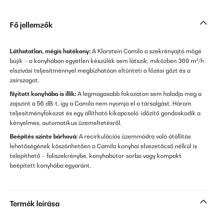
Fő jellemzők
Láthatatlan, mégis hatékony:
A Klarstein Camila a szekrényajtó mögé
bújik – a konyhában egyetlen készülék sem látszik, miközben 369 m³/h
elszívási teljesítménnyel megbízhatóan eltünteti a főzési gőzt és a
zsírszagot.
Nyitott konyhába is illik:
A legmagasabb fokozaton sem haladja meg a
zajszint a 56 dB-t, így a Camila nem nyomja el a társalgást. Három
teljesítményfokozat és egy állítható kikapcsoló-időzítő gondoskodik a
kényelmes, automatikus üzemeltetésről.
Beépítés szinte bárhová:
A recirkulációs üzemmódra való átállítás
lehetőségének köszönhetően a Camila konyhai elvezetőcső nélkül is
telepíthető – faliszekrénybe, konyhabútor-sorba vagy kompakt
beépített konyhába egyaránt.
Termék leírása