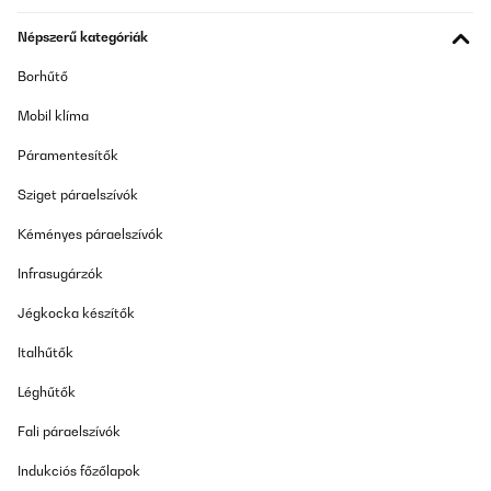
Népszerű kategóriák
Borhűtő
Mobil klíma
Páramentesítők
Sziget páraelszívók
Kéményes páraelszívók
Infrasugárzók
Jégkocka készítők
Italhűtők
Léghűtők
Fali páraelszívók
Indukciós főzőlapok