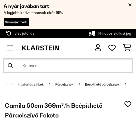
A nyár javában tart
A legjobb kedvezmények akár 55%
Vásároljon most!
3 év jótállás
14 napos elállási jog
Háztartási cikkek
Páraelszívók
Beépíthető páraelszívók
Camila 60cm 369m³/h Beépíthető
Páraelszívó Fekete