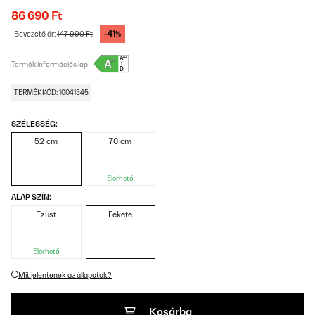
86 690 Ft
-41%
Bevezető ár:
147 990 Ft
Termék információs lap
TERMÉKKÓD: 10041345
SZÉLESSÉG:
52 cm
70 cm
Elérhető
ALAP SZÍN:
Ezüst
Fekete
Elérhető
Mit jelentenek az állapotok?
Kosárba