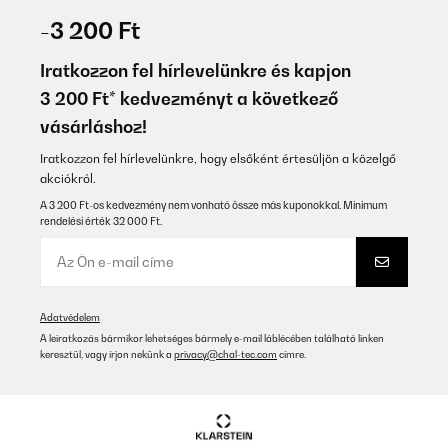
-3 200 Ft
Iratkozzon fel hírlevelünkre és kapjon
3 200 Ft* kedvezményt a következő
vásárláshoz!
Iratkozzon fel hírlevelünkre, hogy elsőként értesüljön a közelgő
akciókról.
A 3 200 Ft-os kedvezmény nem vonható össze más kuponokkal. Minimum
rendelési érték 32 000 Ft.
Adatvédelem
A leiratkozás bármikor lehetséges bármely e-mail láblécében található linken
keresztül, vagy írjon nekünk a
privacy@chal-tec.com
címre.