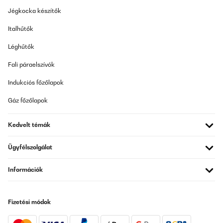
Jégkocka készítők
ELLENŐRZÖTT ÉRTÉKELÉS
30/08/2023
Italhűtők
Ich habe "Frag & Sag auf Parties" gekauft. Auf den Bildern sieht
Léghűtők
die Packung größer aus, als sie in Wirklichkeit ist. Für diese Größe
ist sie definitiv zu teuer. Die Qualität der Schachtel und der Karten
Fali páraelszívók
ist aber gut und auch die Fragen gefallen mir - sie sind
interessant, spannend und nicht so pervers, wie bei manchen
anderen "Kommunikations-Karten". Ich muss sagen, dass mir die
Indukciós főzőlapok
Schachtel in groß, vom Aussehen her, gar nicht so gefallen hätte
- das wäre mir zu viel rot und grün irgendwie. Ich habe das spiel
Gáz főzőlapok
nur wegen den Fragen gekauft. In klein finde ich es aber schön.
Amazon-Benutzer
Kedvelt témák
Fordítsd le
Ügyfélszolgálat
ELLENŐRZÖTT ÉRTÉKELÉS
Információk
19/05/2023
Ich liebe diese Karten, hatten sie im Urlaub dabei und sie haben
uns viele Stunden Spaß beschert ! Ist super auch um einen
Fizetési módok
Partner kennenzulernen!
Amazon-Benutzer