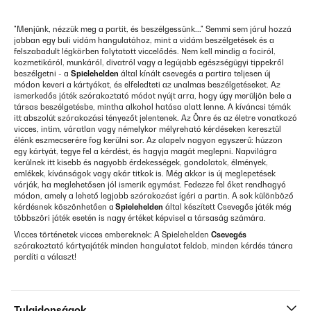
"Menjünk, nézzük meg a partit, és beszélgessünk..." Semmi sem járul hozzá
jobban egy buli vidám hangulatához, mint a vidám beszélgetések és a
felszabadult légkörben folytatott viccelődés. Nem kell mindig a fociról,
kozmetikáról, munkáról, divatról vagy a legújabb egészségügyi tippekről
beszélgetni - a
Spielehelden
által kínált csevegés a partira teljesen új
módon keveri a kártyákat, és elfeledteti az unalmas beszélgetéseket. Az
ismerkedős játék szórakoztató módot nyújt arra, hogy úgy merüljön bele a
társas beszélgetésbe, mintha alkohol hatása alatt lenne. A kíváncsi témák
itt abszolút szórakozási tényezőt jelentenek. Az Önre és az életre vonatkozó
vicces, intim, váratlan vagy némelykor mélyreható kérdéseken keresztül
élénk eszmecserére fog kerülni sor. Az alapelv nagyon egyszerű: húzzon
egy kártyát, tegye fel a kérdést, és hagyja magát meglepni. Napvilágra
kerülnek itt kisebb és nagyobb érdekességek, gondolatok, élmények,
emlékek, kívánságok vagy akár titkok is. Még akkor is új meglepetések
várják, ha meglehetősen jól ismerik egymást. Fedezze fel őket rendhagyó
módon, amely a lehető legjobb szórakozást ígéri a partin. A sok különböző
kérdésnek köszönhetően a
Spielehelden
által készített Csevegős játék még
többszöri játék esetén is nagy értéket képvisel a társaság számára.
Vicces történetek vicces embereknek: A
Spielehelden
Csevegés
szórakoztató kártyajáték minden hangulatot feldob, minden kérdés táncra
perdíti a választ!
Tulajdonságok