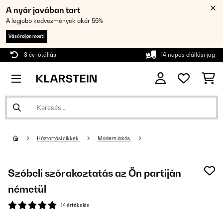
A nyár javában tart
A legjobb kedvezmények akár 55%
Vásároljon most!
3 év jótállás
14 napos elállási jog
Háztartási cikkek
Modern lakás
Szóbeli szórakoztatás az Ön partiján
németül
14 értékelés