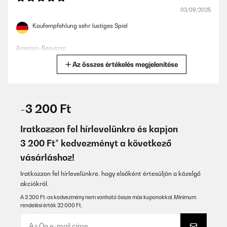
03/09/2025
Kaufempfehlung sehr lustiges Spiel
Amazon-Benutzer
Az összes értékelés megjelenítése
Fordítsd le
ELLENŐRZÖTT ÉRTÉKELÉS
16/08/2025
-3 200 Ft
Es ist super cool Spaß!!! I Love IT!!!
Iratkozzon fel hírlevelünkre és kapjon
Amazon-Benutzer
3 200 Ft* kedvezményt a következő
vásárláshoz!
Fordítsd le
Iratkozzon fel hírlevelünkre, hogy elsőként értesüljön a közelgő
ELLENŐRZÖTT ÉRTÉKELÉS
akciókról.
04/08/2025
A 3 200 Ft-os kedvezmény nem vonható össze más kuponokkal. Minimum
rendelési érték 32 000 Ft.
gutes Material, schöne Karten