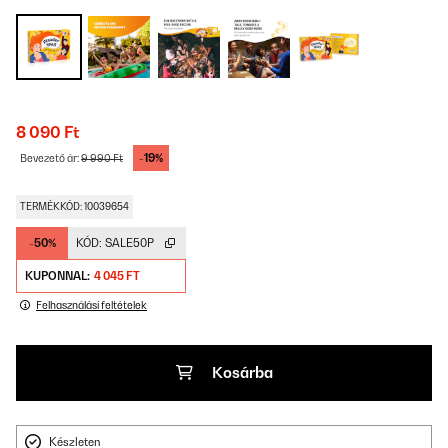
8 090 Ft
-19%
Bevezető ár:
9 990 Ft
TERMÉKKÓD: 10039654
-50%
KÓD:
SALE50P
KUPONNAL:
4 045 FT
Felhasználási feltételek
Kosárba
Készleten