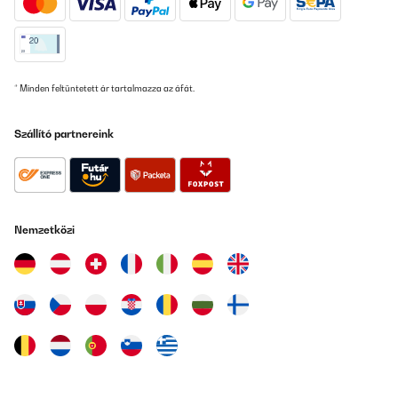
Fordítsd le
ELLENŐRZÖTT ÉRTÉKELÉS
* Minden feltüntetett ár tartalmazza az áfát.
18/01/2023
Wenn man sich unter den Freunden noch nicht kennt oder die
Szállító partnereink
neuen Partner/innen schüchtern sind ist es eine gute Möglichkeit
zusehen. Es kommt aufjedenfall zu Regen Unterhaltungen.....hihihi
Amazon-Benutzer
Fordítsd le
Nemzetközi
ELLENŐRZÖTT ÉRTÉKELÉS
20/12/2022
Meine Kollegen und Chefs waren zu einem kleinen Umtrunk bei
mir und da kam ich auf die Idee, so ein Frage Antwort Spiel zu
besorgen, falls die Themen am Tisch wieder zu arbeitslastig
werden. Genau zum richtigen Zeitpunkt eingesetzt, hatten wir
zum Einen immer super Gesprächsthemen und zum Anderen
lernte man sich nebenbei noch ein bisschen besser kennen.
Schlüpfrige, peinliche Fragen waren keine dabei. Wenn eine
Frage zu tiefgründig wurde, haben wir einfach die nächste