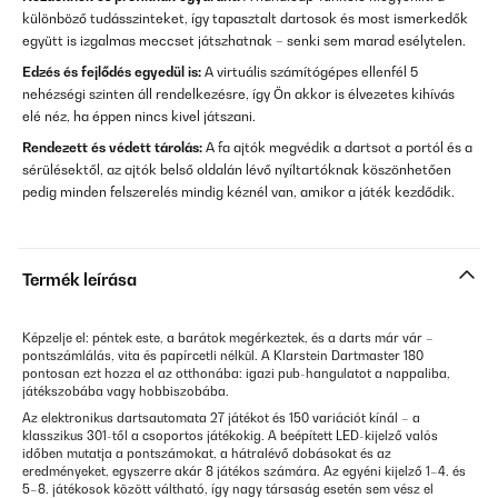
különböző tudásszinteket, így tapasztalt dartosok és most ismerkedők
együtt is izgalmas meccset játszhatnak – senki sem marad esélytelen.
Edzés és fejlődés egyedül is:
A virtuális számítógépes ellenfél 5
nehézségi szinten áll rendelkezésre, így Ön akkor is élvezetes kihívás
elé néz, ha éppen nincs kivel játszani.
Rendezett és védett tárolás:
A fa ajtók megvédik a dartsot a portól és a
sérülésektől, az ajtók belső oldalán lévő nyíltartóknak köszönhetően
pedig minden felszerelés mindig kéznél van, amikor a játék kezdődik.
Termék leírása
Képzelje el: péntek este, a barátok megérkeztek, és a darts már vár –
pontszámlálás, vita és papírcetli nélkül. A Klarstein Dartmaster 180
pontosan ezt hozza el az otthonába: igazi pub-hangulatot a nappaliba,
játékszobába vagy hobbiszobába.
Az elektronikus dartsautomata 27 játékot és 150 variációt kínál – a
klasszikus 301-től a csoportos játékokig. A beépített LED-kijelző valós
időben mutatja a pontszámokat, a hátralévő dobásokat és az
eredményeket, egyszerre akár 8 játékos számára. Az egyéni kijelző 1–4. és
5–8. játékosok között váltható, így nagy társaság esetén sem vész el