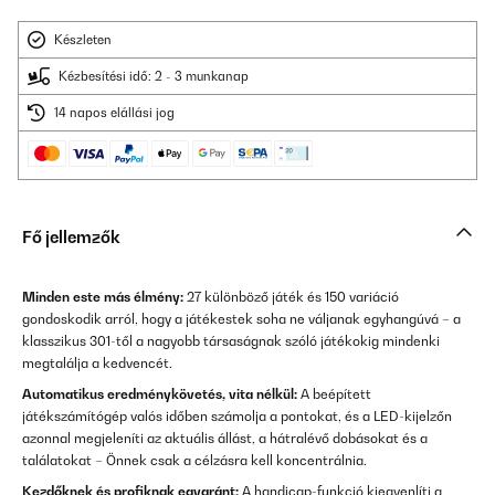
Készleten
Kézbesítési idő: 2 - 3 munkanap
14 napos elállási jog
Fő jellemzők
Minden este más élmény:
27 különböző játék és 150 variáció
gondoskodik arról, hogy a játékestek soha ne váljanak egyhangúvá – a
klasszikus 301-től a nagyobb társaságnak szóló játékokig mindenki
megtalálja a kedvencét.
Automatikus eredménykövetés, vita nélkül:
A beépített
játékszámítógép valós időben számolja a pontokat, és a LED-kijelzőn
azonnal megjeleníti az aktuális állást, a hátralévő dobásokat és a
találatokat – Önnek csak a célzásra kell koncentrálnia.
Kezdőknek és profiknak egyaránt:
A handicap-funkció kiegyenlíti a