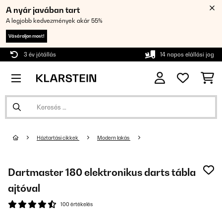
A nyár javában tart
A legjobb kedvezmények akár 55%
Vásároljon most!
3 év jótállás
14 napos elállási jog
Háztartási cikkek
Modern lakás
Dartmaster 180 elektronikus darts tábla
ajtóval
100 értékelés