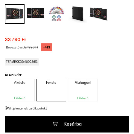
33 790 Ft
-41%
Bevezető ár:
57 990 Ft
TERMÉKKÓD: 10028613
ALAP SZÍN:
Akácfa
Fekete
Mahagóni
Elérhető
Elérhető
Mit jelentenek az állapotok?
Kosárba