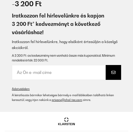
-3 200 Ft
Super genau das was wir wollten
Iratkozzon fel hírlevelünkre és kapjon
Amazon-Benutzer
3 200 Ft* kedvezményt a következő
vásárláshoz!
Fordítsd le
Iratkozzon fel hírlevelünkre, hogy elsőként értesüljön a közelgő
ELLENŐRZÖTT ÉRTÉKELÉS
akciókról.
09/04/2025
A 3 200 Ft-os kedvezmény nem vonható össze más kuponokkal. Minimum
rendelési érték 32 000 Ft.
Ottimo prodotto, resistente e preciso. Buona qualità prezzo.
Utente Amazon
Fordítsd le
Adatvédelem
A leiratkozás bármikor lehetséges bármely e-mail láblécében található linken
ELLENŐRZÖTT ÉRTÉKELÉS
keresztül, vagy írjon nekünk a
privacy@chal-tec.com
címre.
05/01/2025
My Son loved it and it's very well made and good quality.
Amazon user