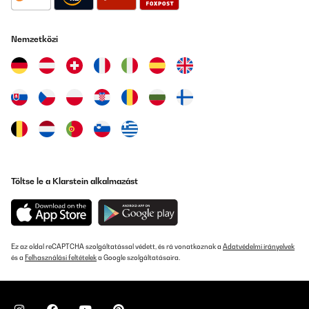
19/05/2024
Joli esthétiquement mais matériaux bas de gamme, synthèse
Nemzetközi
vocale hs au bout d'un mois d'utilisation à peine. Dommage
Utilisateur d'Amazon
Fordítsd le
ELLENŐRZÖTT ÉRTÉKELÉS
12/04/2024
fürs hobby völlig ausreichend
Töltse le a Klarstein alkalmazást
Amazon-Benutzer
Fordítsd le
ELLENŐRZÖTT ÉRTÉKELÉS
Ez az oldal reCAPTCHA szolgáltatással védett, és rá vonatkoznak a
Adatvédelmi irányelvek
és a
Felhasználási feltételek
a Google szolgáltatásaira.
09/03/2024
Leichte Kratzer auf der Vorderseite, aber stört nicht und Funktion
ist top. Macht spaß