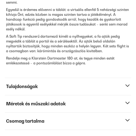
semmi.
Egyedül is érdemes elővenni a táblát: a virtuális ellenfél 5 nehézségi szinten
kihívja Önt, edzés közben is magas szinten tartva a játékélményt. A
handicap-funkció pedig gondoskodik arról, hogy kezdők és gyakorlott
játékosok is egyenlő esélyekkel mérjék össze tudásukat – senki sem marad
esély nélkül.
A Soft-Tip rendszerű dartsmező kíméli a nyílhegyeket, a fa ajtók pedig
megvédik a táblát a portól és a sérülésektől. Az ajtók belső oldalán
nyíltartók biztosítják, hogy minden eszköz a helyén legyen. Két sets flight is
a csomagban van: kárómintás és országzászlós kivitelben.
Rendelje meg a Klarstein Dartmaster 180-at, és tegye minden estét
emlékezetessé – a pontszámlálást bízza a gépre.
Tulajdonságok
Méretek és műszaki adatok
Csomag tartalma