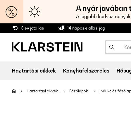
A nyár javában 
A legjobb kedvezmények
3 év jótállás
14 napos elállási jog
Háztartási cikkek
Konyhafelszerelés
Hősu
Háztartási cikkek
Főzőlapok
Indukciós főzőla