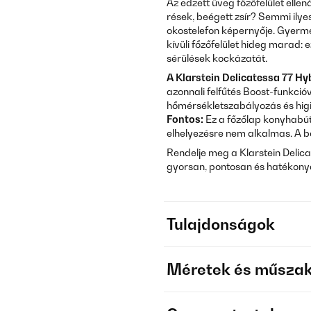
Az edzett üveg főzőfelület ell
rések, beégett zsír? Semmi ilye
okostelefon képernyője. Gyerm
kívüli főzőfelület hideg marad: 
sérülések kockázatát.
A Klarstein Delicatessa 77 Hy
azonnali felfűtés Boost-funkci
hőmérsékletszabályozás és higi
Fontos:
Ez a főzőlap konyhabút
elhelyezésre nem alkalmas. A b
Rendelje meg a Klarstein Delica
gyorsan, pontosan és hatékonyan
Tulajdonságok
Méretek és műszak