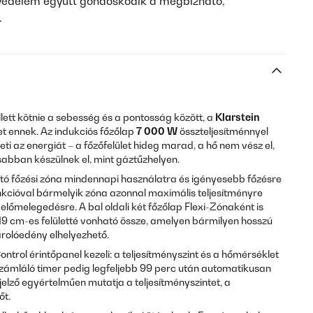
i védelem együtt gondoskodik a megbízható,
.
tt kötnie a sebesség és a pontosság között, a
Klarstein
t ennek. Az indukciós főzőlap
7 000 W
összteljesítménnyel
ti az energiát – a főzőfelület hideg marad, a hő nem vész el,
sabban készülnek el, mint gáztűzhelyen.
tó főzési zóna mindennapi használatra és igényesebb főzésre
kcióval bármelyik zóna azonnal maximális teljesítményre
előmelegedésre. A bal oldali két főzőlap Flexi-Zónaként is
 19 cm-es felületté vonható össze, amelyen bármilyen hosszú
rolóedény elhelyezhető.
ntrol érintőpanel kezeli: a teljesítményszint és a hőmérséklet
zámláló timer pedig legfeljebb 99 perc után automatikusan
ijelző egyértelműen mutatja a teljesítményszintet, a
őt.