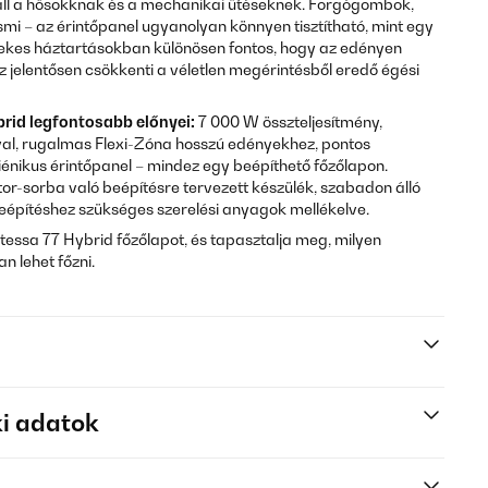
enáll a hősokknak és a mechanikai ütéseknek. Forgógombok,
smi – az érintőpanel ugyanolyan könnyen tisztítható, mint egy
ekes háztartásokban különösen fontos, hogy az edényen
ez jelentősen csökkenti a véletlen megérintésből eredő égési
brid legfontosabb előnyei:
7 000 W összteljesítmény,
óval, rugalmas Flexi-Zóna hosszú edényekhez, pontos
énikus érintőpanel – mindez egy beépíthető főzőlapon.
or-sorba való beépítésre tervezett készülék, szabadon álló
eépítéshez szükséges szerelési anyagok mellékelve.
tessa 77 Hybrid főzőlapot, és tapasztalja meg, milyen
 lehet főzni.
i adatok