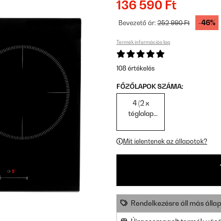
136 590 Ft
-46%
Bevezető ár:
252 990 Ft
Termék információs lap
108 értékelés
FŐZŐLAPOK SZÁMA:
4 (2 x
téglalap
alakú, 1 x
kerek 28
Mit jelentenek az állapotok?
cm, 1 x
kerek 16
cm)
Rendelkezésre áll más állap