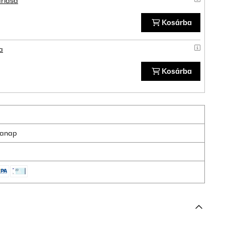
rlása
Kosárba
a
Kosárba
nkanap