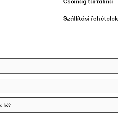
Csomag tartalma
Szállítási feltétele
 a hő?