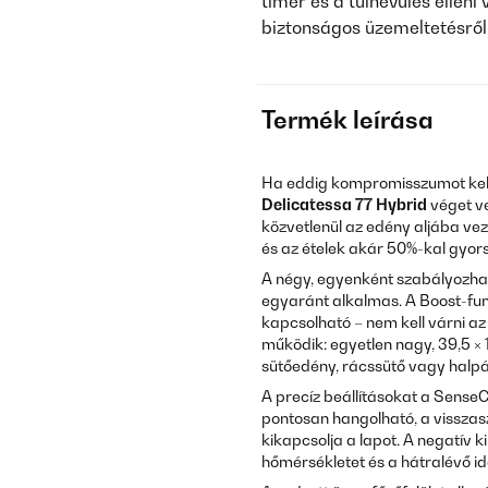
timer és a túlhevülés ellen
biztonságos üzemeltetésről
Termék leírása
Ha eddig kompromisszumot kelle
Delicatessa 77 Hybrid
véget ve
közvetlenül az edény aljába veze
és az ételek akár 50%-kal gyor
A négy, egyenként szabályozha
egyaránt alkalmas. A Boost-fun
kapcsolható – nem kell várni az 
működik: egyetlen nagy, 39,5 ×
sütőedény, rácssütő vagy halpá
A precíz beállításokat a SenseCo
pontosan hangolható, a visszas
kikapcsolja a lapot. A negatív k
hőmérsékletet és a hátralévő id