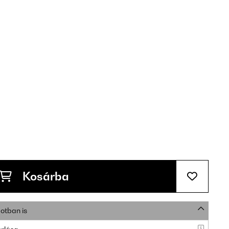
Kosárba
otban is