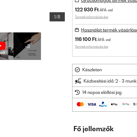
Újracsomagolt termék vásá
122 930 Ft
ÁFÁ-val
1/8
Termék információs lap
Használat termék vásárlás
116 100 Ft
ÁFÁ-val
+3
Termék információs lap
Készleten
Kézbesítési idő: 2 - 3 mu
14 napos elállási jog
Fő jellemzők