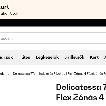
tart
 akár 55%
gárzók
Hűtés
Légkezelők
Grillsütők
Kert
pok
Delicatessa 77cm Indukciós Főzőlap 1 Flex Zónás 4 Főzőzónás F
Delicatessa 
Flex Zónás 4