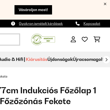
Vásároljon most!
Gyakran ismételt kérdések
Kapcsolat
Audio & Hifi
Kiárusítás
Újdonságok
Újracsomagolt
ekete
77cm Indukciós Főzőlap 1
 Főzőzónás Fekete