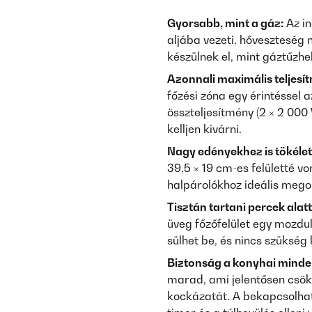
Gyorsabb, mint a gáz:
Az in
aljába vezeti, hőveszteség n
készülnek el, mint gáztűzhe
Azonnali maximális teljesí
főzési zóna egy érintéssel 
összteljesítmény (2 × 2 000
kelljen kivárni.
Nagy edényekhez is tökélet
39,5 × 19 cm-es felületté v
halpárolókhoz ideális mego
Tisztán tartani percek alatt
üveg főzőfelület egy mozdul
sülhet be, és nincs szükség 
Biztonság a konyhai mind
marad, ami jelentősen csök
kockázatát. A bekapcsolhat