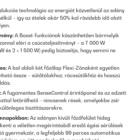
dukciós technológia az energiát közvetlenül az edény
élkül – így az ételek akár 50%-kal rövidebb idő alatt
lyen.
tmény:
A Boost-funkciónak köszönhetően bármelyik
azonnal eléri a csúcsteljesítményt – a 7 000 W
 W és 2 × 1 500 W) pedig biztosítja, hogy semmi ne
es:
A bal oldali két főzőlap Flexi-Zónaként egyetlen
onható össze – sütőtálakhoz, rácssütőkhöz és hosszú
ldás.
:
A fugamentes SenseControl érintőpanel és az edzett
attal letörölhető – nincsenek rések, amelyekbe zsír
különleges tisztítószerekre.
ennapokban:
Az edényen kívüli főzőfelület hideg
kenti a véletlen megérintésből eredő égési sérülések
ó gyermekzár, a legfeljebb 99 perces automatikus