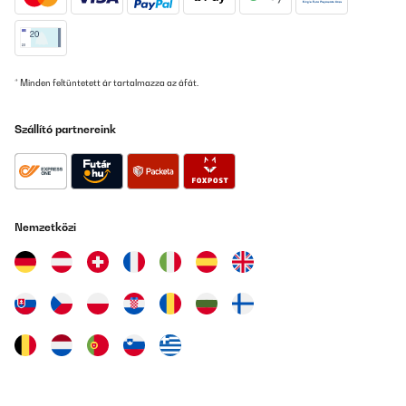
Fordítsd le
ELLENŐRZÖTT ÉRTÉKELÉS
22/01/2026
* Minden feltüntetett ár tartalmazza az áfát.
We use this cooker for a few years now and we are impressed!
The two zones are perfectly matched, and no need for special
wall connectors.We already safed a lot on gasbills.The only
Szállító partnereink
downside is the visibility of the grey on black touch buttons.
Amazon user
Fordítsd le
Nemzetközi
ELLENŐRZÖTT ÉRTÉKELÉS
18/01/2026
Das Induktionskochfeld von Klarstein bietet für einen Preis von
rund 360 Euro insgesamt eine sehr überzeugende Leistung. Zuvor
hatte ich ein deutlich teureres Induktionskochfeld von Neff (ca.
800 Euro), das über zehn Jahre zuverlässig im Einsatz war. Vor
diesem Hintergrund fällt der Vergleich positiv aus, auch wenn
man preislich in einer anderen Kategorie unterwegs
ist.Besonders gelungen ist das rahmenlose Design. Dadurch gibt
es keine festen Begrenzungen, und Töpfe sowie Pfannen lassen