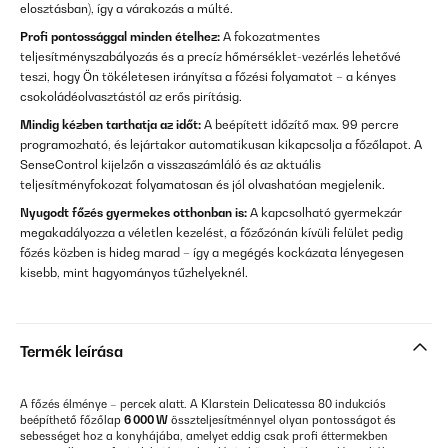
elosztásban), így a várakozás a múlté.
Profi pontossággal minden ételhez:
A fokozatmentes
teljesítményszabályozás és a precíz hőmérséklet-vezérlés lehetővé
teszi, hogy Ön tökéletesen irányítsa a főzési folyamatot – a kényes
csokoládéolvasztástól az erős pirításig.
Mindig kézben tarthatja az időt:
A beépített időzítő max. 99 percre
programozható, és lejártakor automatikusan kikapcsolja a főzőlapot. A
SenseControl kijelzőn a visszaszámláló és az aktuális
teljesítményfokozat folyamatosan és jól olvashatóan megjelenik.
Nyugodt főzés gyermekes otthonban is:
A kapcsolható gyermekzár
megakadályozza a véletlen kezelést, a főzőzónán kívüli felület pedig
főzés közben is hideg marad – így a megégés kockázata lényegesen
kisebb, mint hagyományos tűzhelyeknél.
Termék leírása
A főzés élménye – percek alatt. A Klarstein Delicatessa 80 indukciós
beépíthető főzőlap
6 000 W
összteljesítménnyel olyan pontosságot és
sebességet hoz a konyhájába, amelyet eddig csak profi éttermekben