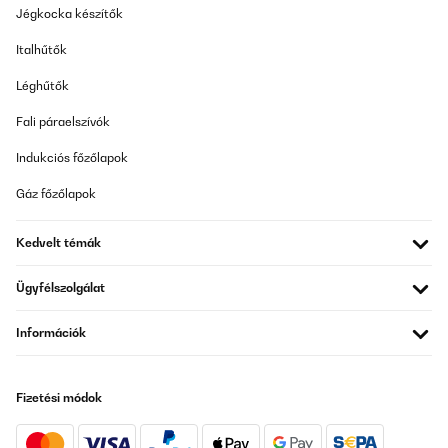
Amazon-Benutzer
Jégkocka készítők
Fordítsd le
Italhűtők
ELLENŐRZÖTT ÉRTÉKELÉS
Léghűtők
29/01/2026
Fali páraelszívók
Les évaluations indiquent "achat vérifié"... Or, je peux laisser une
évaluation sans avoir acheté le produit ??
Indukciós főzőlapok
Nathalie
Gáz főzőlapok
Fordítsd le
Kedvelt témák
ELLENŐRZÖTT ÉRTÉKELÉS
Ügyfélszolgálat
29/01/2026
Na vaření super ovladání supet ale je jeden velkej problém
Információk
smažení dle návodu smažím na 9 a můžu si k tomu klidně lehnout
protože to nesmazi a když to začne, tak se to pálí.
Tak nevím co s tím,jestli reklamovat ale na čem by sme vařili po
dobu reklamace.
Fizetési módok
JAN