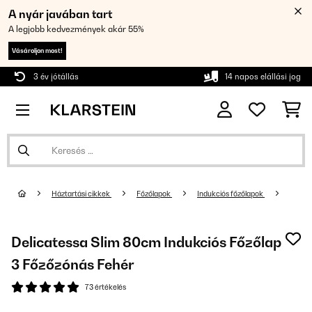
A nyár javában tart
A legjobb kedvezmények akár 55%
Vásároljon most!
3 év jótállás
14 napos elállási jog
Háztartási cikkek
Főzőlapok
Indukciós főzőlapok
Delicatessa Slim 80cm Indukciós Főzőlap
3 Főzőzónás Fehér
73 értékelés