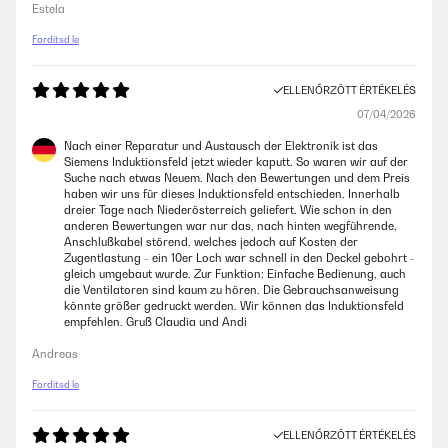
Estela
Fordítsd le
ELLENŐRZÖTT ÉRTÉKELÉS
07/04/2026
Nach einer Reparatur und Austausch der Elektronik ist das
Siemens Induktionsfeld jetzt wieder kaputt. So waren wir auf der
Suche nach etwas Neuem. Nach den Bewertungen und dem Preis
haben wir uns für dieses Induktionsfeld entschieden. Innerhalb
dreier Tage nach Niederösterreich geliefert. Wie schon in den
anderen Bewertungen war nur das, nach hinten wegführende,
Anschlußkabel störend, welches jedoch auf Kosten der
Zugentlastung - ein 10er Loch war schnell in den Deckel gebohrt -
gleich umgebaut wurde. Zur Funktion: Einfache Bedienung, auch
die Ventilatoren sind kaum zu hören. Die Gebrauchsanweisung
könnte größer gedruckt werden. Wir können das Induktionsfeld
empfehlen. Gruß Claudia und Andi
Andreas
Fordítsd le
ELLENŐRZÖTT ÉRTÉKELÉS