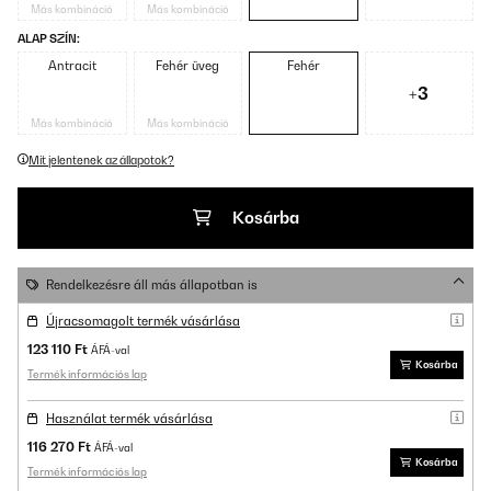
Más kombináció
Más kombináció
ALAP SZÍN:
Antracit
Fehér üveg
Fehér
+3
Más kombináció
Más kombináció
Mit jelentenek az állapotok?
Kosárba
Rendelkezésre áll más állapotban is
Újracsomagolt termék vásárlása
123 110 Ft
ÁFÁ-val
Kosárba
Termék információs lap
Használat termék vásárlása
116 270 Ft
ÁFÁ-val
Kosárba
Termék információs lap