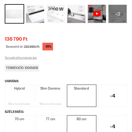
+3
136 790 Ft
-41%
Bevezető ár:
232 990 Ft
Termék információs lap
TERMÉKKÓD: 10045608
VARIÁNS:
Hybrid
Slim Domino
Standard
+4
Más kombináció
Más kombináció
SZÉLESSÉG:
70 cm
77 cm
80 cm
+4