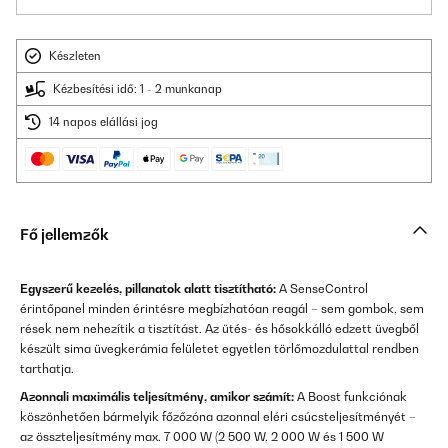
Készleten
Kézbesítési idő: 1 - 2 munkanap
14 napos elállási jog
Fő jellemzők
Egyszerű kezelés, pillanatok alatt tisztítható:
A SenseControl
érintőpanel minden érintésre megbízhatóan reagál – sem gombok, sem
rések nem nehezítik a tisztítást. Az ütés- és hősokkálló edzett üvegből
készült sima üvegkerámia felületet egyetlen törlőmozdulattal rendben
tarthatja.
Azonnali maximális teljesítmény, amikor számít:
A Boost funkciónak
köszönhetően bármelyik főzőzóna azonnal eléri csúcsteljesítményét –
az összteljesítmény max. 7 000 W (2 500 W, 2 000 W és 1 500 W