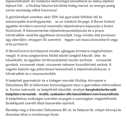
tapasztalhatott. Az indukciós technológia közvetlenül az edény aljában
fejleszt hőt – a főzőlap felszíne körülötte hideg marad, az energia pedig
szinte veszteség nélkül hasznosul.
A gáztűzhellyel szemben akár 50%-kal gyorsabb felfűtési idő és
alacsonyabb áramfogyasztás – ez az indukció lényege. A Boost funkció
egyetlen érintésre azonnal maximális teljesítményre kapcsolja a kívánt
főzőzónát. A fokozatmentes teljesítményszabályozás és a precíz
hőmérséklet-vezérlés együttesen biztosítják, hogy minden étel pontosan
úgy sikerüljön, ahogyan Ön szeretné – legyen szó lassú olvasztásról vagy
erős pirításról.
A SenseControl érintőpanel minden ujjbegyes érintésre megbízhatóan
reagál. A sima üvegkerámia felület edzett üvegből készült, ütés- és
hősokkálló, és egyetlen törlőmozdulattal tisztán tartható – nincsenek
gombok, nincsenek rések, nincsenek nehezen hozzáférhető sarkok. A
negatív kijelzőn egy pillantással leolvasható a teljesítményfokozat, a
hőmérséklet és a visszaszámláló.
A beépített gyermekzár és a hidegen maradó főzőlap-környezet a
Delicatessa 80-at különösen biztonságossá teszi a gyermekes otthonokban
is. Fontos tudnivaló: ez beépíthető készülék, amelyet
konyhabútorba való
beépítésre terveztek – önálló, szabadon álló készülékként nem használható
.
A beépítéshez szükséges szerelési anyagok a csomagban megtalálhatók.
Szakképzett szerelő általi beszerelés ajánlott.
Rendelje meg a Klarstein Delicatessa 80-at, és fedezze fel, milyen könnyű és
élvezetes lehet a mindennapi főzés.