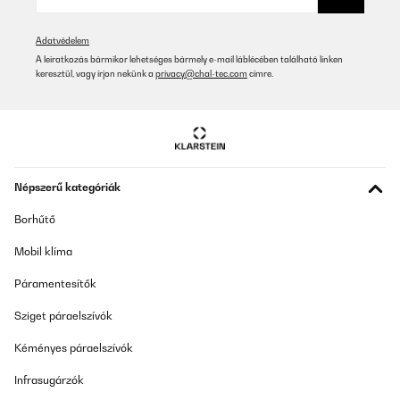
ELLENŐRZÖTT ÉRTÉKELÉS
Adatvédelem
15/02/2026
A leiratkozás bármikor lehetséges bármely e-mail láblécében található linken
keresztül, vagy írjon nekünk a
privacy@chal-tec.com
címre.
Ganz OK. Anfangs etwas Geruchsentwicklung, mittlerweile weg.
Lüfter relativ laut, subjektiv fast unangenehm. Kochleistung ok
Amazon-Benutzer
Fordítsd le
Népszerű kategóriák
ELLENŐRZÖTT ÉRTÉKELÉS
12/02/2026
Borhűtő
habe das Kochfeld nun zwei Jahre in Gebrauch und würde es für
Mobil klíma
den Preis definitiv wieder kaufen.klar muss man ein paar
Abstriche machen, es ist nicht komplett geräuschlos, bei
Páramentesítők
manchen Töpfen/Pfannen brummt es etwas jedoch kommt die
Induktionskraft an und bringt alles super schnell zum Kochen. Es
Sziget páraelszívók
gibt auch eine praktische Warmhalte Funktion.Wenn man mit drei
größeren Töpfen und Pfannen kocht, ist man logischerweise
aufgrund der kompakten Anordnung etwas eingeschränkt. (z. b.
Kéményes páraelszívók
Große Pfanne, großer Suppen/Nudeltopf + größerer Topf für Soße
wird kaum/nicht funktionieren)
Infrasugárzók