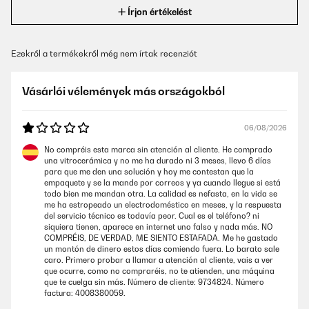
Írjon értékelést
Ezekről a termékekről még nem írtak recenziót
Vásárlói vélemények más országokból
06/08/2026
No compréis esta marca sin atención al cliente. He comprado
una vitrocerámica y no me ha durado ni 3 meses, llevo 6 días
para que me den una solución y hoy me contestan que la
empaquete y se la mande por correos y ya cuando llegue si está
todo bien me mandan otra. La calidad es nefasta, en la vida se
me ha estropeado un electrodoméstico en meses, y la respuesta
del servicio técnico es todavía peor. Cual es el teléfono? ni
siquiera tienen, aparece en internet uno falso y nada más. NO
COMPRÉIS, DE VERDAD, ME SIENTO ESTAFADA. Me he gastado
un montón de dinero estos días comiendo fuera. Lo barato sale
caro. Primero probar a llamar a atención al cliente, vais a ver
que ocurre, como no compraréis, no te atienden, una máquina
que te cuelga sin más. Número de cliente: 9734824. Número
factura: 4008380059.