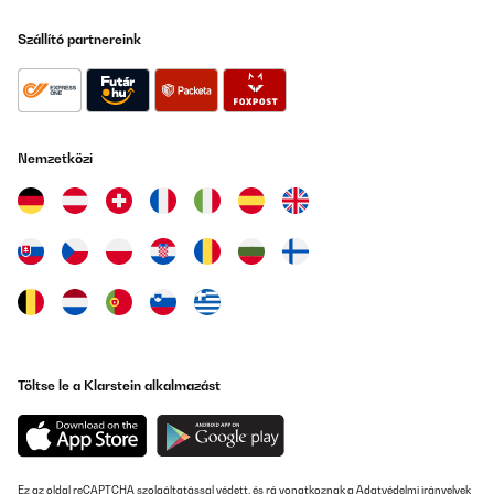
Szállító partnereink
Nemzetközi
Töltse le a Klarstein alkalmazást
Ez az oldal reCAPTCHA szolgáltatással védett, és rá vonatkoznak a
Adatvédelmi irányelvek