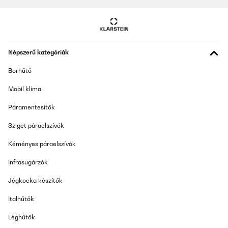
Amazon-Benutzer
Fordítsd le
Népszerű kategóriák
ELLENŐRZÖTT ÉRTÉKELÉS
12/04/2023
Borhűtő
Gratamente sorprendida con el radiador. Lo primero, el envío fue
Mobil klíma
muy rápido, me dieron un rango de fechas y el primer día, ya lo
tenía en casa.Llegó muy bien embalado y protegido. Yo cogí el
Páramentesítők
tamaño más pequeño de 80x45, para colocarlo en un baño
pequeño, y es ligero y de calidad. Funciona de lujo, da buen calor
Sziget páraelszívók
y es de bajo consumo. Justo lo que buscaba, estoy encantada.
Usuario/a de amazon
Kéményes páraelszívók
Fordítsd le
Infrasugárzók
Jégkocka készítők
Italhűtők
Léghűtők