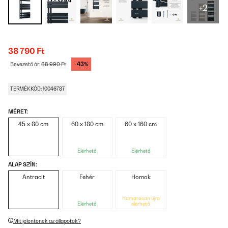
+2
38 790 Ft
-43%
Bevezető ár:
68 990 Ft
TERMÉKKÓD: 10046787
MÉRET:
45 x 80 cm
60 x 180 cm
60 x 160 cm
Elérhető
Elérhető
ALAP SZÍN:
Antracit
Fehér
Homok
Hamarosan újra
Elérhető
elérhető
Mit jelentenek az állapotok?