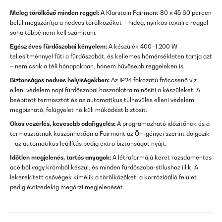
Meleg törölköző minden reggel:
A Klarstein Fairmont 80 x 45 60 percen
belül megszárítja a nedves törölközőket – hideg, nyirkos textilre reggel
soha többé nem kell számítani.
Egész éves fürdőszobai kényelem:
A készülék 400–1 200 W
teljesítménnyel fűti a fürdőszobát, és kellemes hőmérsékleten tartja azt
– nem csak a téli hónapokban, hanem hűvösebb reggeleken is.
Biztonságos nedves helyiségekben:
Az IP24 fokozatú fröccsenő víz
elleni védelem napi fürdőszobai használatra minősíti a készüléket. A
beépített termosztát és az automatikus túlhevülés elleni védelem
megbízható, felügyelet nélküli működést biztosít.
Okos vezérlés, kevesebb odafigyelés:
A programozható időzítőnek és a
termosztátnak köszönhetően a Fairmont az Ön igényei szerint dolgozik
– az automatikus leállítás pedig extra biztonságot nyújt.
Időtlen megjelenés, tartós anyagok:
A létraformájú keret rozsdamentes
acélból vagy krómból készül, és minden fürdőszoba-stílushoz illik. A
lekerekített csővégek kímélik a törölközőket, a korrózióálló felület
pedig évtizedekig megőrzi megjelenését.