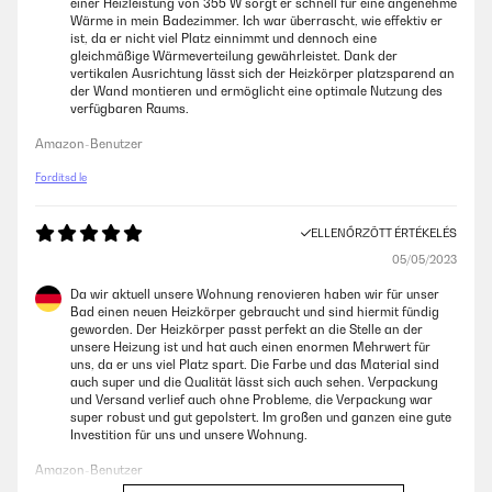
einer Heizleistung von 355 W sorgt er schnell für eine angenehme
Wärme in mein Badezimmer. Ich war überrascht, wie effektiv er
ist, da er nicht viel Platz einnimmt und dennoch eine
gleichmäßige Wärmeverteilung gewährleistet. Dank der
vertikalen Ausrichtung lässt sich der Heizkörper platzsparend an
der Wand montieren und ermöglicht eine optimale Nutzung des
verfügbaren Raums.
Amazon-Benutzer
Fordítsd le
ELLENŐRZÖTT ÉRTÉKELÉS
05/05/2023
Da wir aktuell unsere Wohnung renovieren haben wir für unser
Bad einen neuen Heizkörper gebraucht und sind hiermit fündig
geworden. Der Heizkörper passt perfekt an die Stelle an der
unsere Heizung ist und hat auch einen enormen Mehrwert für
uns, da er uns viel Platz spart. Die Farbe und das Material sind
auch super und die Qualität lässt sich auch sehen. Verpackung
und Versand verlief auch ohne Probleme, die Verpackung war
super robust und gut gepolstert. Im großen und ganzen eine gute
Investition für uns und unsere Wohnung.
Amazon-Benutzer