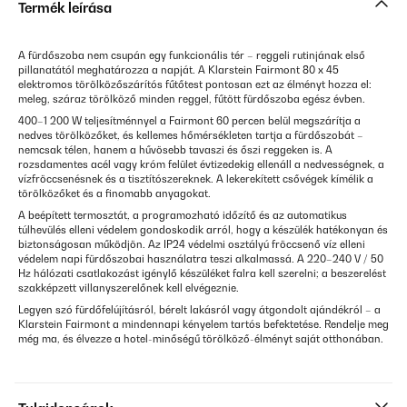
Termék leírása
A fürdőszoba nem csupán egy funkcionális tér – reggeli rutinjának első
pillanatától meghatározza a napját. A Klarstein Fairmont 80 x 45
elektromos törölközőszárítós fűtőtest pontosan ezt az élményt hozza el:
meleg, száraz törölköző minden reggel, fűtött fürdőszoba egész évben.
400–1 200 W teljesítménnyel a Fairmont 60 percen belül megszárítja a
nedves törölközőket, és kellemes hőmérsékleten tartja a fürdőszobát –
nemcsak télen, hanem a hűvösebb tavaszi és őszi reggeken is. A
rozsdamentes acél vagy króm felület évtizedekig ellenáll a nedvességnek, a
vízfröccsenésnek és a tisztítószereknek. A lekerekített csővégek kímélik a
törölközőket és a finomabb anyagokat.
A beépített termosztát, a programozható időzítő és az automatikus
túlhevülés elleni védelem gondoskodik arról, hogy a készülék hatékonyan és
biztonságosan működjön. Az IP24 védelmi osztályú fröccsenő víz elleni
védelem napi fürdőszobai használatra teszi alkalmassá. A 220–240 V / 50
Hz hálózati csatlakozást igénylő készüléket falra kell szerelni; a beszerelést
szakképzett villanyszerelőnek kell elvégeznie.
Legyen szó fürdőfelújításról, bérelt lakásról vagy átgondolt ajándékról – a
Klarstein Fairmont a mindennapi kényelem tartós befektetése. Rendelje meg
még ma, és élvezze a hotel-minőségű törölköző-élményt saját otthonában.