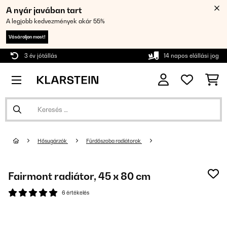
A nyár javában tart
A legjobb kedvezmények akár 55%
Vásároljon most!
3 év jótállás
14 napos elállási jog
Hősugárzók
Fürdőszoba radiátorok
Fairmont radiátor, 45 x 80 cm
6 értékelés