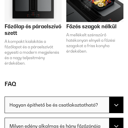
Főzőlap és páraelszívó
Főzés szagok nélkül
szett
A mellékelt szénszűrő
hatékonyan elnyeli a főzési
A kompakt kialakítás a
szagokat a friss konyha
főzőlapot és a páraelszívót
érdekében.
egyesíti a modern megjelenés
és a nagy teljesítmény
érdekében.
FAQ
Hogyan építhető be és csatlakoztatható?
Milyen edény alkalmas és hány főzőzónája