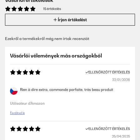
Vásárlói értékelések
15 értékelés
Írjon értékelést
Ezekről a termékekről még nem írtak recenziót
Vásárlói vélemények más országokból
ELLENŐRZÖTT ÉRTÉKELÉS
22/01/2026
Rien à dire extra, commande parfaite, très beau produit
Utilisateur d'Amazon
Fordítsd le
ELLENŐRZÖTT ÉRTÉKELÉS
25/04/2025