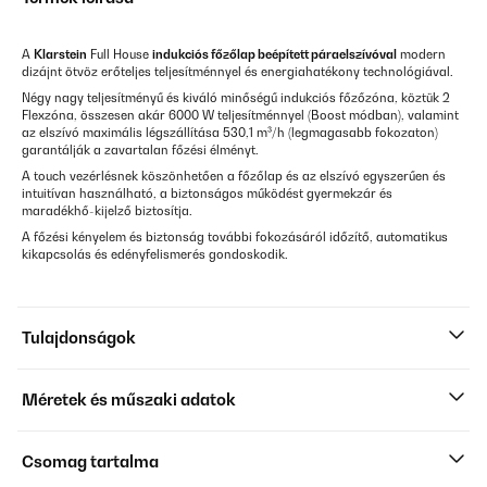
A
Klarstein
Full House
indukciós főzőlap beépített páraelszívóval
modern
dizájnt ötvöz erőteljes teljesítménnyel és energiahatékony technológiával.
Négy nagy teljesítményű és kiváló minőségű indukciós főzőzóna, köztük 2
Flexzóna, összesen akár 6000 W teljesítménnyel (Boost módban), valamint
az elszívó maximális légszállítása 530,1 m³/h (legmagasabb fokozaton)
garantálják a zavartalan főzési élményt.
A touch vezérlésnek köszönhetően a főzőlap és az elszívó egyszerűen és
intuitívan használható, a biztonságos működést gyermekzár és
maradékhő-kijelző biztosítja.
A főzési kényelem és biztonság további fokozásáról időzítő, automatikus
kikapcsolás és edényfelismerés gondoskodik.
Tulajdonságok
Méretek és műszaki adatok
Csomag tartalma