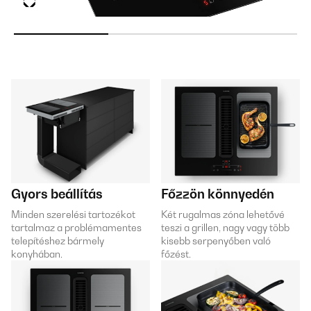
Gyors beállítás
Főzzön könnyedén
Minden szerelési tartozékot
Két rugalmas zóna lehetővé
tartalmaz a problémamentes
teszi a grillen, nagy vagy több
telepítéshez bármely
kisebb serpenyőben való
konyhában.
főzést.