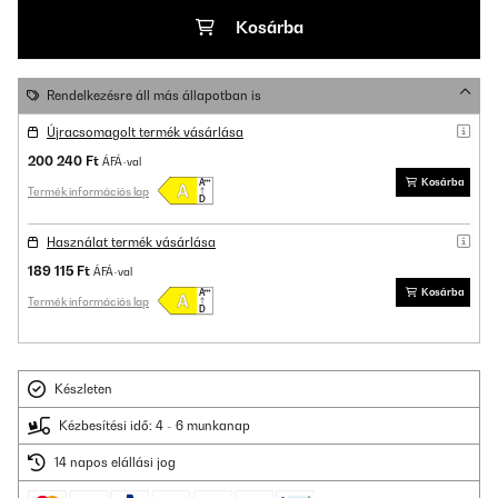
Kosárba
Rendelkezésre áll más állapotban is
Újracsomagolt termék vásárlása
200 240 Ft
ÁFÁ-val
Kosárba
Termék információs lap
Használat termék vásárlása
189 115 Ft
ÁFÁ-val
Kosárba
Termék információs lap
Készleten
Kézbesítési idő: 4 - 6 munkanap
14 napos elállási jog