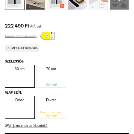
+4
222 490 Ft
ÁFÁ-val
Termék információs lap
TERMÉKKÓD: 10048315
SZÉLESSÉG:
60 cm
70 cm
Elérhető
ALAP SZÍN:
Fehér
Fekete
Hamarosan újra
elérhető
Mit jelentenek az állapotok?