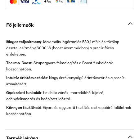
Fő jellemzők
Magas teljesítmény
: Maximális légáramlás 530,1 m³/h és főzőlap
összteljesítmény 6000 W (boost üzemmódban) a precíz főzés
érdekében.
Thermo-Boost
: Szupergyors felmelegítés a Boost funkciónak
köszönhetően.
Intuitív érintésvezérlés
: Nagy érzékenységű érintővezérlés a precíz
irányításért.
Gyakorlati funkciók
: flexibilis zónák, maradékhő-kijelző,
edényfelismerés és beépített időzítő.
Könnyen tisztítható
: Gyors és egyszerű tisztítás a strapabíró felületnek
köszönhetően.
Termék leírása