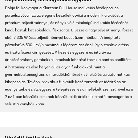
Dobja fel konyháját a Klarstein Full House indukciós főzőlappal és
páraelszívóval. Ez az elegáns készülék ötvözi a modern kialakítást a
prémium teljesítménnyel, és négy kiváló minőségű indukciós főzőzónát
kínál, köztük két sokoldalú flex zónát. Élvezze a nagy teljesítményű főzést
akár 7 335 W összteljesítménnyel boost üzemmódban. A beépített
páraelszívó 530.1 m³/h maximális légáramlást ér el, így biztosítva a friss
és tiszta főzési környezetet. A kezelés egyszerű és intuitív az
érintésérzékeny gombokkal, amelyek lehetővé teszik a pontos beállítást.
A biztonság az első helyen áll az olyan funkciókkal, mint a
gyermekbiztonsági zár, a maradékhőmérséklet-jelző és az automatikus
kikapcsolás. További praktikus funkciók közé tartozik az időzítő és az
edényérzékelés. Az egyszerű telepítéssel és a mellékelt szénszűrővel ez a
2 az 1-ben készülék azoknak készült, akik értékelik a hatékonyságot és a
stílust a konyhájukban.