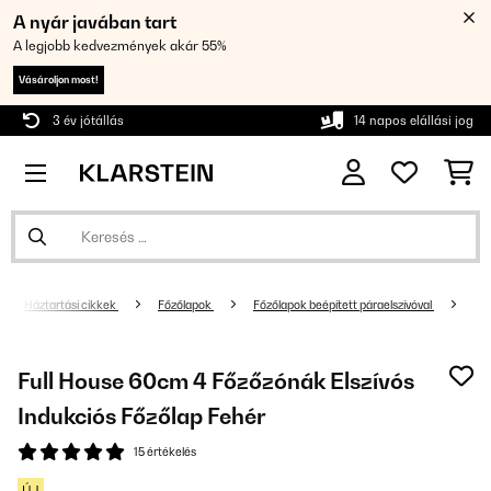
A nyár javában tart
A legjobb kedvezmények akár 55%
Vásároljon most!
3 év jótállás
14 napos elállási jog
Háztartási cikkek
Főzőlapok
Főzőlapok beépített páraelszívóval
Full House 60cm 4 Főzőzónák Elszívós
Indukciós Főzőlap Fehér
15 értékelés
ÚJ