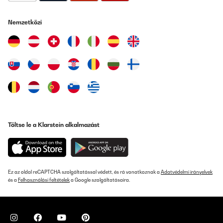
Elektriker angeschlossen werden. Dunst saugt super ab.
Allerdings, das das Abluftrohr nach draußen zu befestigen ist
etwas schwierig. Trotzdem hat man viel Freude damit.
Nemzetközi
Amazon-Benutzer
Fordítsd le
ELLENŐRZÖTT ÉRTÉKELÉS
05/07/2023
Promte Lieferung, alles bestens
Amazon-Benutzer
Töltse le a Klarstein alkalmazást
Fordítsd le
ELLENŐRZÖTT ÉRTÉKELÉS
Ez az oldal reCAPTCHA szolgáltatással védett, és rá vonatkoznak a
Adatvédelmi irányelvek
30/06/2023
és a
Felhasználási feltételek
a Google szolgáltatásaira.
Ancora da accendere e montare,noto subito l’aspirazione
alquanto enorme,quindi vi occuperà molto spazio sotto,ho
postato le misure del piano visto che non ci sono su amazon a
meno che non andate sul sito ufficiale.Spedizione ed imballo