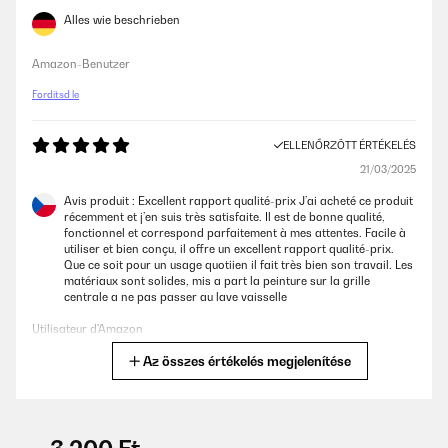
Alles wie beschrieben
Amazon-Benutzer
Fordítsd le
ELLENŐRZÖTT ÉRTÉKELÉS
21/03/2025
Avis produit : Excellent rapport qualité-prix J’ai acheté ce produit
récemment et j’en suis très satisfaite. Il est de bonne qualité,
fonctionnel et correspond parfaitement à mes attentes. Facile à
utiliser et bien conçu, il offre un excellent rapport qualité-prix.
Que ce soit pour un usage quotiien il fait très bien son travail. Les
matériaux sont solides, mis a part la peinture sur la grille
centrale a ne pas passer au lave vaisselle
Utilisateur d'Amazon
Az összes értékelés megjelenítése
Fordítsd le
ELLENŐRZÖTT ÉRTÉKELÉS
09/03/2025