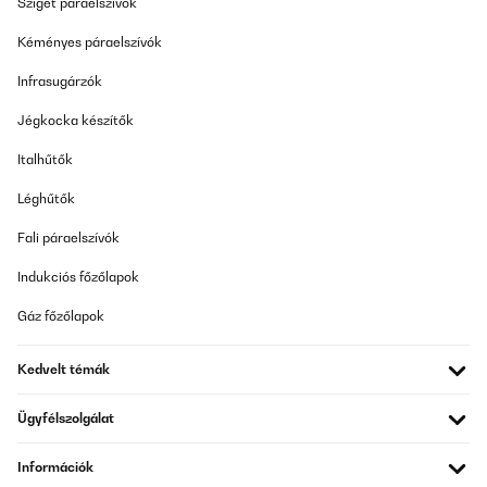
Sziget páraelszívók
ELLENŐRZÖTT ÉRTÉKELÉS
Kéményes páraelszívók
13/05/2025
Infrasugárzók
Habe das Gerät seit einigen Monaten in Betrieb. Ist im Großen
und Ganzen gut.
Jégkocka készítők
Amazon-Benutzer
Italhűtők
Fordítsd le
Léghűtők
Fali páraelszívók
ELLENŐRZÖTT ÉRTÉKELÉS
20/12/2024
Indukciós főzőlapok
Gekauft für die Omma, welche mit ihrem Ceranfeld (Touch,
Vorwahl, Restwärme-Anzeige...) irgendwann überfordert war.Die
Gáz főzőlapok
Induktivplatte sieht modern aus, bietet die Sicherheit, die eine
normale Kochplatte oder ein normales Ceranfeld nicht bietet:
kein Überhitzen, geringere Brandgefahr, falls die Platte ohne
Kedvelt témák
Kochgeschirr in Betrieb gesetzt wird und sie ist mit Drehreglern
einfach zu bedienen.Damit konnten Omma und die
Ügyfélszolgálat
Mitarbeiterinnen des Pflegedienstes besser umgehen als mit dem
komplizierten Ceranfeld des Einbauherdes.Und ich hatte das
Gefühl, die zwei Induktionskochfelder haben mehr Power als die
Információk
Ceranfelder des ehemals ziemlich teuren Einbauherdes.