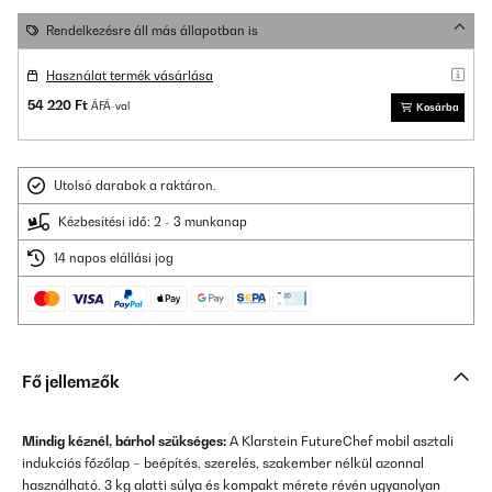
Rendelkezésre áll más állapotban is
Használat termék vásárlása
54 220 Ft
ÁFÁ-val
Kosárba
Utolsó darabok a raktáron.
Kézbesítési idő: 2 - 3 munkanap
14 napos elállási jog
Fő jellemzők
Mindig kéznél, bárhol szükséges:
A Klarstein FutureChef mobil asztali
indukciós főzőlap – beépítés, szerelés, szakember nélkül azonnal
használható. 3 kg alatti súlya és kompakt mérete révén ugyanolyan