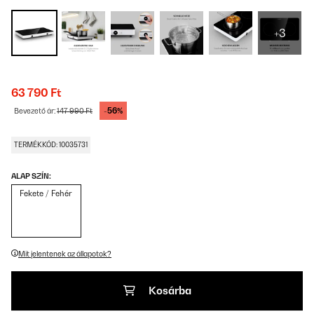
+3
63 790 Ft
-56%
Bevezető ár:
147 990 Ft
TERMÉKKÓD: 10035731
ALAP SZÍN:
Fekete / Fehér
Mit jelentenek az állapotok?
Kosárba