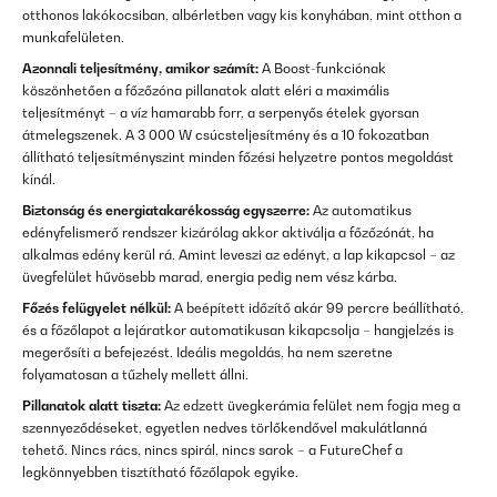
otthonos lakókocsiban, albérletben vagy kis konyhában, mint otthon a
munkafelületen.
Azonnali teljesítmény, amikor számít:
A Boost-funkciónak
köszönhetően a főzőzóna pillanatok alatt eléri a maximális
teljesítményt – a víz hamarabb forr, a serpenyős ételek gyorsan
átmelegszenek. A 3 000 W csúcsteljesítmény és a 10 fokozatban
állítható teljesítményszint minden főzési helyzetre pontos megoldást
kínál.
Biztonság és energiatakarékosság egyszerre:
Az automatikus
edényfelismerő rendszer kizárólag akkor aktiválja a főzőzónát, ha
alkalmas edény kerül rá. Amint leveszi az edényt, a lap kikapcsol – az
üvegfelület hűvösebb marad, energia pedig nem vész kárba.
Főzés felügyelet nélkül:
A beépített időzítő akár 99 percre beállítható,
és a főzőlapot a lejáratkor automatikusan kikapcsolja – hangjelzés is
megerősíti a befejezést. Ideális megoldás, ha nem szeretne
folyamatosan a tűzhely mellett állni.
Pillanatok alatt tiszta:
Az edzett üvegkerámia felület nem fogja meg a
szennyeződéseket, egyetlen nedves törlőkendővel makulátlanná
tehető. Nincs rács, nincs spirál, nincs sarok – a FutureChef a
legkönnyebben tisztítható főzőlapok egyike.