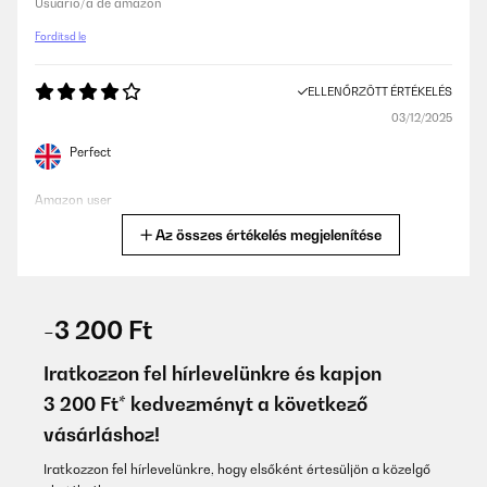
Usuario/a de amazon
Fordítsd le
ELLENŐRZÖTT ÉRTÉKELÉS
03/12/2025
Perfect
Amazon user
Az összes értékelés megjelenítése
Fordítsd le
ELLENŐRZÖTT ÉRTÉKELÉS
19/11/2025
-3 200 Ft
Ottimo prodotto, di facile uso.
Iratkozzon fel hírlevelünkre és kapjon
Utente Amazon
3 200 Ft* kedvezményt a következő
vásárláshoz!
Fordítsd le
Iratkozzon fel hírlevelünkre, hogy elsőként értesüljön a közelgő
ELLENŐRZÖTT ÉRTÉKELÉS