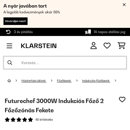
A nyár javában tart
A legjobb kedvezmények akár 55%
Vásároljon most!
3 év jótállás
14 napos elállási jog
Háztartási cikkek
Főzőlapok
Indukciós főzőlapok
Futurechef 3000W Indukciós Főző 2
Főzőzónás Fekete
40 értékelés