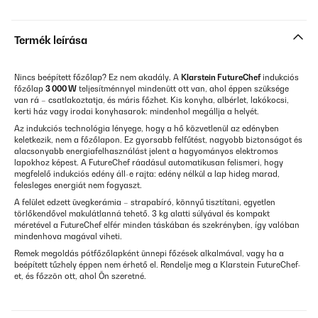
Termék leírása
Nincs beépített főzőlap? Ez nem akadály. A
Klarstein FutureChef
indukciós
főzőlap
3 000 W
teljesítménnyel mindenütt ott van, ahol éppen szüksége
van rá – csatlakoztatja, és máris főzhet. Kis konyha, albérlet, lakókocsi,
kerti ház vagy irodai konyhasarok: mindenhol megállja a helyét.
Az indukciós technológia lényege, hogy a hő közvetlenül az edényben
keletkezik, nem a főzőlapon. Ez gyorsabb felfűtést, nagyobb biztonságot és
alacsonyabb energiafelhasználást jelent a hagyományos elektromos
lapokhoz képest. A FutureChef ráadásul automatikusan felismeri, hogy
megfelelő indukciós edény áll-e rajta: edény nélkül a lap hideg marad,
felesleges energiát nem fogyaszt.
A felület edzett üvegkerámia – strapabíró, könnyű tisztítani, egyetlen
törlőkendővel makulátlanná tehető. 3 kg alatti súlyával és kompakt
méretével a FutureChef elfér minden táskában és szekrényben, így valóban
mindenhova magával viheti.
Remek megoldás pótfőzőlapként ünnepi főzések alkalmával, vagy ha a
beépített tűzhely éppen nem érhető el. Rendelje meg a Klarstein FutureChef-
et, és főzzön ott, ahol Ön szeretné.