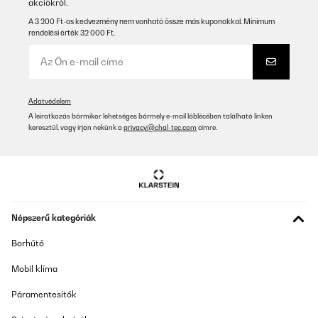
akciókról.
28/09/2025
A 3 200 Ft-os kedvezmény nem vonható össze más kuponokkal. Minimum
rendelési érték 32 000 Ft.
Die Bedienung ist sehr leicht und heizt super schnell. Meine Oma
ist nur noch begeistert davon :)
Amazon-Benutzer
Fordítsd le
Adatvédelem
A leiratkozás bármikor lehetséges bármely e-mail láblécében található linken
keresztül, vagy írjon nekünk a
privacy@chal-tec.com
címre.
ELLENŐRZÖTT ÉRTÉKELÉS
22/09/2025
Hatte vorher ein Gerät einer anderen Marke, im Vergleich dazu
ist dieses Teil viel einfacher zu bedienen, die Anleitung ist klarer
und verständlich. Die Drehregler machen die Bedienung so
simpel wie auf den alten E-Herden und ersparen einem nach ein
paar Tagen das ständige Blättern in der Anleitung. Die Klarstein-
Népszerű kategóriák
Platte ist deutlich kompakter (somit kleiner) und optisch ebenfalls
ein Gewinn. Hab sie noch nicht lange, aber bis dato kann ich sie
Borhűtő
nur empfehlen. Kostet zwar ca. 50 Euro mehr als ähnliche
Produkte, aber ich denke, das lohnt sich
Mobil klíma
Amazon-Benutzer
Páramentesítők
Fordítsd le