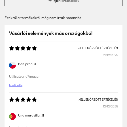
Írjon értékelést
Ezekről a termékekről még nem írtak recenziót
Vásárlói vélemények más országokból
ELLENŐRZÖTT ÉRTÉKELÉS
21/12/2025
Bon produit
Utilisateur d'Amazon
Fordítsd le
ELLENŐRZÖTT ÉRTÉKELÉS
12/12/2025
Una maravilla!!!!!