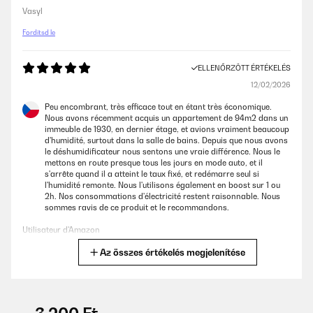
Vasyl
Fordítsd le
ELLENŐRZÖTT ÉRTÉKELÉS
12/02/2026
Peu encombrant, très efficace tout en étant très économique.
Nous avons récemment acquis un appartement de 94m2 dans un
immeuble de 1930, en dernier étage, et avions vraiment beaucoup
d'humidité, surtout dans la salle de bains. Depuis que nous avons
le déshumidificateur nous sentons une vraie différence. Nous le
mettons en route presque tous les jours en mode auto, et il
s'arrête quand il a atteint le taux fixé, et redémarre seul si
l'humidité remonte. Nous l'utilisons également en boost sur 1 ou
2h. Nos consommations d'électricité restent raisonnable. Nous
sommes ravis de ce produit et le recommandons.
Utilisateur d'Amazon
Az összes értékelés megjelenítése
Fordítsd le
ELLENŐRZÖTT ÉRTÉKELÉS
24/01/2026