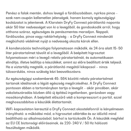
Penész a falak mentén, dohos levegő a fürdőszobában, nyirkos pince –
ezek nem csupán kellemetlen jelenségek, hanem komoly egészségügyi
kockázatot is jelentenek. A Klarstein DryFy Connect párátlanító naponta
akár 50 liter nedvességet von ki a levegőből, és gondoskodik arról, hogy
otthona száraz, egészséges és penészmentes maradjon. Nappali,
fürdőszoba, pince vagy raktárhelyiség – a DryFy Connect mindenütt
megbízható védelmet nyújt a nedvesség okozta károk ellen.
A kondenzációs technológia folyamatosan működik, és 24 óra alatt 15–50
liter páratartalmat távolít el a levegőből. A beépített higrosztat
folyamatosan méri a levegő relatív páratartalmát, és automatikusan
elindítja, illetve leállítja a készüléket, amint az előre beállított érték teljesül.
Ha a víztartály megtelik, a párátlanító magától kikapcsol – nincs
túlcsordulás, nincs szükség kézi beavatkozásra.
Az egészségügyi szakemberek 45–55% közötti relatív páratartalmat
tartanak ideálisnak a légúti egészség megőrzéséhez. A DryFy Connect
pontosan ebben a tartományban tartja a levegőt – akár pincében, akár
vakolatszáradás közben álló új építésű ingatlanban, garázsban vagy
mosókonyhában. A beépített előszűrő védi a kompresszort a portól, ezzel
meghosszabbítva a készülék élettartamát.
WiFi-kapcsolaton keresztül a DryFy Connect okostelefonról is kényelmesen
irányítható: a működési mód, a higrosztat célértéke és az időzítő mind
beállítható az alkalmazásból, bárhol is tartózkodik Ön. A készülék megfelel
az EU CE biztonsági előírásainak, és 220–240 V / 50 Hz hálózati
feszültségen működik.