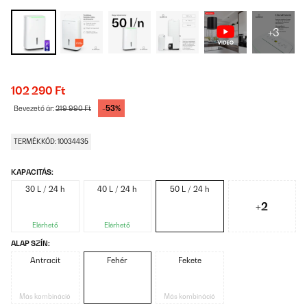
+3
102 290 Ft
-53%
Bevezető ár:
219 990 Ft
TERMÉKKÓD: 10034435
KAPACITÁS:
30 L / 24 h
40 L / 24 h
50 L / 24 h
+2
Elérhető
Elérhető
ALAP SZÍN:
Antracit
Fehér
Fekete
Más kombináció
Más kombináció