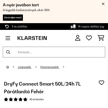
A nyár javában tart
A legjobb kedvezmények akár 55%
Vásároljon most!
3 év jótállás
14 napos elállási jog
Légkezelők
Páramentesítők
DryFy Connect Smart 50L/24h 7L
Párátlanító Fehér
45 értékelés