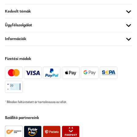
Utente Amazon
Kedvelt témák
Fordítsd le
Ügyfélszolgálat
ELLENŐRZÖTT ÉRTÉKELÉS
Információk
23/12/2025
Works fine, just wish the app had some litters production
statistics
Fizetési módok
Amazon user
Fordítsd le
ELLENŐRZÖTT ÉRTÉKELÉS
20/12/2025
* Minden feltüntetett ár tartalmazza az áfát.
Das Gerät funktionierte über ein Jahr sehr gut. Dann wurde es
leider undicht, was scheinbar vorkommen kann. Ich habe dann
Kontakt mit Klarstein aufgenommen, umgehend Antwort
Szállító partnereink
bekommen, das Gerät zurückgeschickt und kostenlos ein
Neugerät erhalten. Auch dieses leistet sehr gute Arbeit. Sehr gute
Trockenleistung, genaue Feuchtigkeitsregelung, schnelle
Ergebnisse. Dies war auch beim Vorgänger der Fall. Ich kann zum