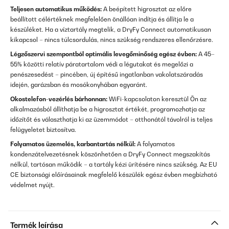
Teljesen automatikus működés:
A beépített higrosztat az előre
beállított célértéknek megfelelően önállóan indítja és állítja le a
készüléket. Ha a víztartály megtelik, a DryFy Connect automatikusan
kikapcsol – nincs túlcsordulás, nincs szükség rendszeres ellenőrzésre.
Légzőszervi szempontból optimális levegőminőség egész évben:
A 45–
55% közötti relatív páratartalom védi a légutakat és megelőzi a
penészesedést – pincében, új építésű ingatlanban vakolatszáradás
idején, garázsban és mosókonyhában egyaránt.
Okostelefon-vezérlés bárhonnan:
WiFi-kapcsolaton keresztül Ön az
alkalmazásból állíthatja be a higrosztat értékét, programozhatja az
időzítőt és választhatja ki az üzemmódot – otthonától távolról is teljes
felügyeletet biztosítva.
Folyamatos üzemelés, karbantartás nélkül:
A folyamatos
kondenzátelvezetésnek köszönhetően a DryFy Connect megszakítás
nélkül, tartósan működik – a tartály kézi ürítésére nincs szükség. Az EU
CE biztonsági előírásainak megfelelő készülék egész évben megbízható
védelmet nyújt.
Termék leírása