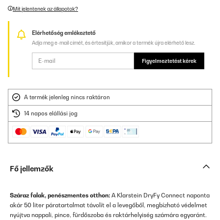
Mit jelentenek az állapotok?
Elérhetőség emlékeztető
Adja meg e-mail címét, és értesítjük, amikor a termék újra elérhető lesz.
Figyelmeztetést kérek
A termék jelenleg nincs raktáron
14 napos elállási jog
Fő jellemzők
Száraz falak, penészmentes otthon:
A Klarstein DryFy Connect naponta
akár 50 liter páratartalmat távolít el a levegőből, megbízható védelmet
nyújtva nappali, pince, fürdőszoba és raktárhelyiség számára egyaránt.