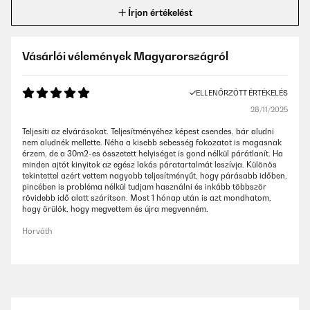
Írjon értékelést
Vásárlói vélemények Magyarországról
ELLENŐRZÖTT ÉRTÉKELÉS
28/11/2025
Teljesíti az elvárásokat. Teljesítményéhez képest csendes, bár aludni
nem aludnék mellette. Néha a kisebb sebesség fokozatot is magasnak
érzem, de a 30m2-es összetett helyiséget is gond nélkül párátlanít. Ha
minden ajtót kinyitok az egész lakás páratartalmát leszívja. Különös
tekintettel azért vettem nagyobb teljesítményűt, hogy párásabb időben,
pincében is probléma nélkül tudjam használni és inkább többször
rövidebb idő alatt szárítson. Most 1 hónap után is azt mondhatom,
hogy örülök, hogy megvettem és újra megvenném.
Horváth