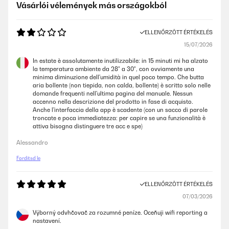
Vásárlói vélemények más országokból
ELLENŐRZÖTT ÉRTÉKELÉS
15/07/2026
In estate è assolutamente inutilizzabile: in 15 minuti mi ha alzato
la temperatura ambiente da 28° a 30°, con ovviamente una
minima diminuzione dell'umidità in quel poco tempo. Che butta
aria bollente (non tiepida, non calda, bollente) è scritto solo nelle
domande frequenti nell'ultima pagina del manuale. Nessun
accenno nella descrizione del prodotto in fase di acquisto.
Anche l'interfaccia della app è scadente (con un sacco di parole
troncate e poca immediatezza: per capire se una funzionalità è
attiva bisogna distinguere tre acc e spe)
Alessandro
Fordítsd le
ELLENŐRZÖTT ÉRTÉKELÉS
07/03/2026
Výborný odvhčovač za rozumné peníze. Oceňuji wifi reporting a
nastavení.