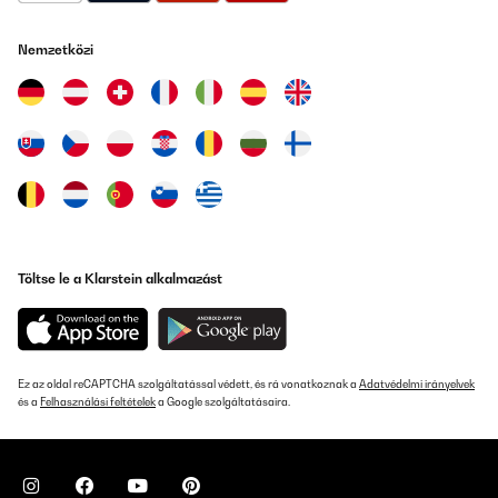
Kundenservice und der Problemlösung nur sagen, dass ich
absolut zufrieden bin. Danke
Nemzetközi
Amazon-Benutzer
Fordítsd le
ELLENŐRZÖTT ÉRTÉKELÉS
18/12/2025
Gutes Gerät, tut bis jetzt was es soll. Perfekt verpackt
angekommen. Gerne wieder, vielen Dank!
Amazon-Benutzer
Töltse le a Klarstein alkalmazást
Fordítsd le
ELLENŐRZÖTT ÉRTÉKELÉS
14/12/2025
Ez az oldal reCAPTCHA szolgáltatással védett, és rá vonatkoznak a
Adatvédelmi irányelvek
és a
Felhasználási feltételek
a Google szolgáltatásaira.
It’s amazing ! I love it. Since I started using it, there has been no
mold in the house. I start a movie, and by the time it ends, it has
emptied the tank. It's not the quietest, but you can get used to the
noise. I highly recommend it.