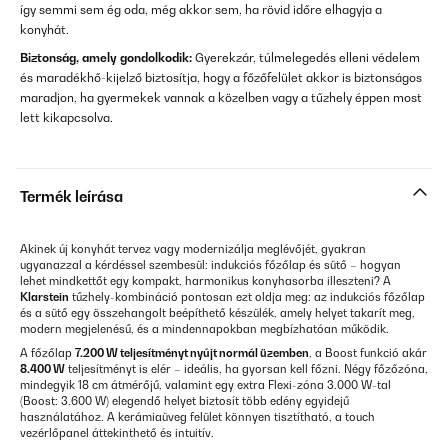
így semmi sem ég oda, még akkor sem, ha rövid időre elhagyja a
konyhát.
Biztonság, amely gondolkodik:
Gyerekzár, túlmelegedés elleni védelem
és maradékhő-kijelző biztosítja, hogy a főzőfelület akkor is biztonságos
maradjon, ha gyermekek vannak a közelben vagy a tűzhely éppen most
lett kikapcsolva.
Termék leírása
Akinek új konyhát tervez vagy modernizálja meglévőjét, gyakran
ugyanazzal a kérdéssel szembesül: indukciós főzőlap és sütő – hogyan
lehet mindkettőt egy kompakt, harmonikus konyhasorba illeszteni? A
Klarstein
tűzhely-kombináció pontosan ezt oldja meg: az indukciós főzőlap
és a sütő egy összehangolt beépíthető készülék, amely helyet takarít meg,
modern megjelenésű, és a mindennapokban megbízhatóan működik.
A főzőlap
7.200 W teljesítményt nyújt normál üzemben
, a Boost funkció akár
8.400 W
teljesítményt is elér – ideális, ha gyorsan kell főzni. Négy főzőzóna,
mindegyik 18 cm átmérőjű, valamint egy extra Flexi-zóna 3.000 W-tal
(Boost: 3.600 W) elegendő helyet biztosít több edény egyidejű
használatához. A kerámiaüveg felület könnyen tisztítható, a touch
vezérlőpanel áttekinthető és intuitív.