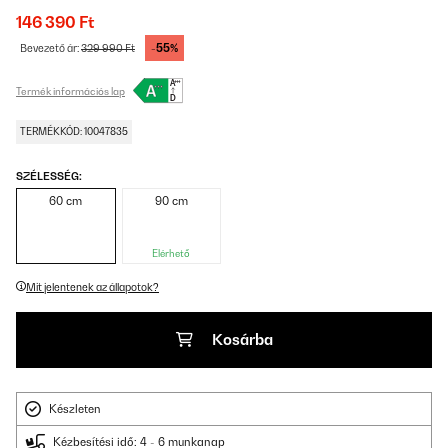
146 390 Ft
-55%
Bevezető ár:
329 990 Ft
Termék információs lap
TERMÉKKÓD: 10047835
SZÉLESSÉG:
60 cm
90 cm
Elérhető
Mit jelentenek az állapotok?
Kosárba
Készleten
Kézbesítési idő: 4 - 6 munkanap