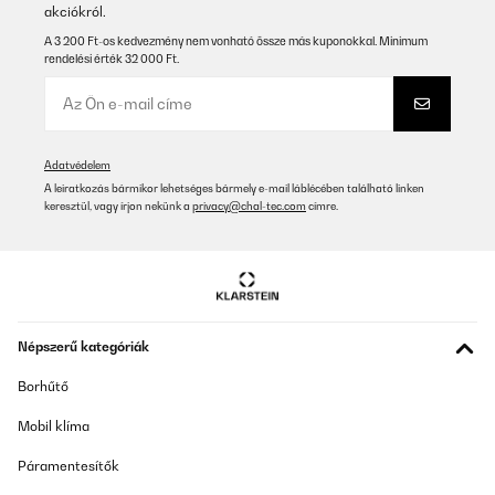
akciókról.
A 3 200 Ft-os kedvezmény nem vonható össze más kuponokkal. Minimum
rendelési érték 32 000 Ft.
Adatvédelem
A leiratkozás bármikor lehetséges bármely e-mail láblécében található linken
keresztül, vagy írjon nekünk a
privacy@chal-tec.com
címre.
Népszerű kategóriák
Borhűtő
Mobil klíma
Páramentesítők