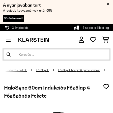
A nyár javában tart
A legjobb kedvezmények akár 55%
Vásároljon most!
3 év jótállás
14 napos elállási jog
Háztartási cikkek
Főzőlapok
Főzőlapok beépített páraelszívóval
HaloSync 60cm Indukciós Főzőlap 4
Főzőzónás Fekete