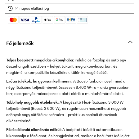
14 napos elállási jog
Fő jellemzők
Teljes beépített megoldás a konyhába:
indukciós főzőlap és sütő egy
összehangolt szettben – helyet takarít meg a konyhasorban, és
megkímél a kompatibilis készülékek külön keresgélésétől.
Erőtartalékok, ha gyorsan kell menni:
A Boost-funkció növeli mind a
négy főzőzóna teljesítményét összesen 8.400 W-ra – a víz gyorsabban
forr, a serpenyők másodpercek alatt elérik a munkahőmérsékletet.
Több hely nagyobb ételeknek:
A kiegészítő Flexi-főzőzóna 3 000 W
teljesítményű (Boost: 3 600 W), és rugalmasan használható nagyobb
edények vagy sütőtálak számára – praktikus családi étkezések
elkészítésénél.
Főzés állandó ellenőrzés nélkül:
A beépített időzítő automatikusan
kikapcsolja a főzőlapot, és hangjelzést ad, amikor a beállított idő lejárt –