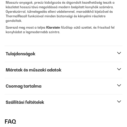
Masszív anyagok, precíz kidolgozás és átgondolt kezelhetőség teszik a
készletet hosszú távú megoldássá modern beépített konyhák számára.
Gyerekzárral, túlmelegedés elleni védelemmel, maradékhő kijelzővel és
ThermalRecall funkcióval minden biztonsági és kényelmi részletre
gondoltak.
Szerezd meg most a teljes
Klarstein
főzőlap-sütő szettet, és frissítsd fel
konyhádat a legmodernebb szintre.
Tulajdonságok
Méretek és műszaki adatok
Csomag tartalma
Szállítási feltételek
FAQ