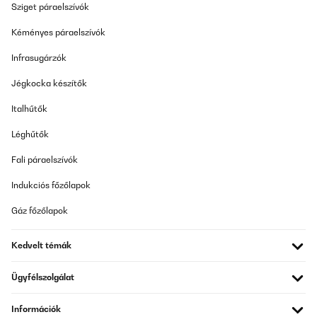
Sziget páraelszívók
Kéményes páraelszívók
Infrasugárzók
Jégkocka készítők
Italhűtők
Léghűtők
Fali páraelszívók
Indukciós főzőlapok
Gáz főzőlapok
Kedvelt témák
Ügyfélszolgálat
Információk