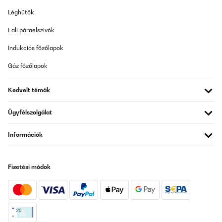
16/10/2025
Léghűtők
Ich nutze den Klarstein Mini-Geschirrspüler als Zusatzgerät in
Fali páraelszívók
meiner kleinen Bar und bin echt positiv überrascht.Er läuft fast
täglich und hilft mir enorm, Gläser, kleine Teller und Bar-
Utensilien schnell wieder sauber zu bekommen, ohne dass ich
Indukciós főzőlapok
gleich den großen Gastro-Spüler anwerfen muss.Der Anschluss
war unkompliziert und das Gerät läuft sehr leise, was in einer Bar
Gáz főzőlapok
natürlich super ist. Die Spülergebnisse sind top – Gläser kommen
klar und ohne Flecken raus, auch wenn’s mal schnell gehen
muss.Ich schätze besonders die verschiedenen Programme, je
Kedvelt témák
nach Verschmutzungsgrad. Selbst bei häufigem Einsatz läuft
alles zuverlässig.Für den Preis bekommt man hier richtig gute
Leistung auf kleinem Raum – perfekt für Bars, Büros oder kleine
Ügyfélszolgálat
Küchen.Klare Empfehlung! Spart Zeit, Platz und Nerven.
Információk
Amazon-Benutzer
Fordítsd le
Fizetési módok
ELLENŐRZÖTT ÉRTÉKELÉS
19/08/2025
Limpieza perfectamente