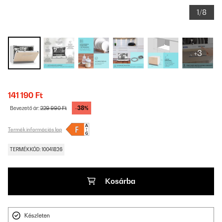
1/8
+3
141 190 Ft
-38%
Bevezető ár:
229 990 Ft
Termék információs lap
TERMÉKKÓD: 10041826
Kosárba
Készleten