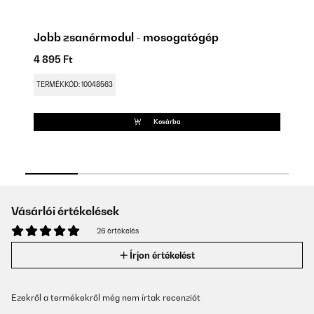
Jobb zsanérmodul - mosogatógép
B
4 895 Ft
4 
TERMÉKKÓD: 10048563
TE
Kosárba
Vásárlói értékelések
26 értékelés
Írjon értékelést
Ezekről a termékekről még nem írtak recenziót