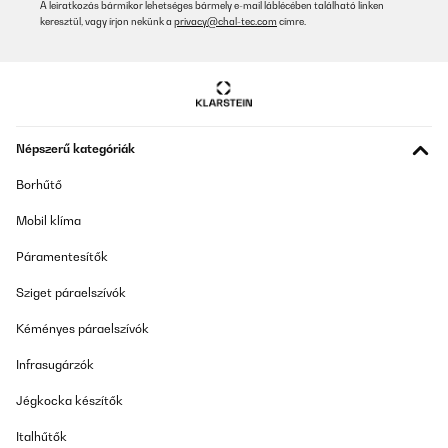
A leiratkozás bármikor lehetséges bármely e-mail láblécében található linken
Fordítsd le
keresztül, vagy írjon nekünk a
privacy@chal-tec.com
címre.
ELLENŐRZÖTT ÉRTÉKELÉS
02/12/2025
Ottima lavastoviglie, devo solo abituarmi alla disposizione
differente delle posate e delle padelle. Molto capiente, ci stanno
anche i piatti grandi da portata
Népszerű kategóriák
Utente Amazon
Borhűtő
Fordítsd le
Mobil klíma
Páramentesítők
ELLENŐRZÖTT ÉRTÉKELÉS
26/11/2025
Sziget páraelszívók
Gut
Kéményes páraelszívók
Amazon user
Infrasugárzók
Fordítsd le
Jégkocka készítők
Italhűtők
ELLENŐRZÖTT ÉRTÉKELÉS