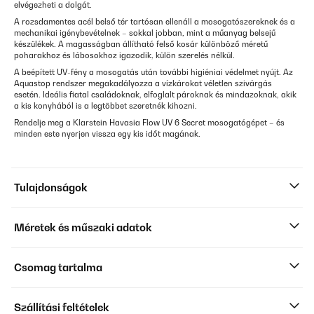
elvégezheti a dolgát.
A rozsdamentes acél belső tér tartósan ellenáll a mosogatószereknek és a
mechanikai igénybevételnek – sokkal jobban, mint a műanyag belsejű
készülékek. A magasságban állítható felső kosár különböző méretű
poharakhoz és lábosokhoz igazodik, külön szerelés nélkül.
A beépített UV-fény a mosogatás után további higiéniai védelmet nyújt. Az
Aquastop rendszer megakadályozza a vízkárokat véletlen szivárgás
esetén. Ideális fiatal családoknak, elfoglalt pároknak és mindazoknak, akik
a kis konyhából is a legtöbbet szeretnék kihozni.
Rendelje meg a Klarstein Havasia Flow UV 6 Secret mosogatógépet – és
minden este nyerjen vissza egy kis időt magának.
Tulajdonságok
Méretek és műszaki adatok
Csomag tartalma
Szállítási feltételek