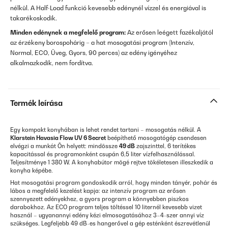
nélkül. A Half-Load funkció kevesebb edénynél vízzel és energiával is
takarékoskodik.
Minden edénynek a megfelelő program:
Az erősen leégett fazékaljától
az érzékeny borospohárig – a hat mosogatási program (Intenzív,
Normal, ECO, Üveg, Gyors, 90 perces) az edény igényéhez
alkalmazkodik, nem fordítva.
Termék leírása
Egy kompakt konyhában is lehet rendet tartani – mosogatás nélkül. A
Klarstein Havasia Flow UV 6 Secret
beépíthető mosogatógép csendesen
elvégzi a munkát Ön helyett: mindössze
49 dB
zajszinttel, 6 terítékes
kapacitással és programonként csupán 6,5 liter vízfelhasználással.
Teljesítménye 1 380 W. A konyhabútor mögé rejtve tökéletesen illeszkedik a
konyha képébe.
Hat mosogatási program gondoskodik arról, hogy minden tányér, pohár és
lábos a megfelelő kezelést kapja: az intenzív program az erősen
szennyezett edényekhez, a gyors program a könnyebben piszkos
darabokhoz. Az ECO program teljes töltéssel 10 liternél kevesebb vizet
használ – ugyanannyi edény kézi elmosogatásához 3–4-szer annyi víz
szükséges. Legfeljebb 49 dB-es hangerővel a gép esténként észrevétlenül