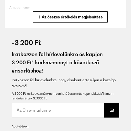
Amazon user
Az összes értékelés megjelenítése
Fordítsd le
ELLENŐRZÖTT ÉRTÉKELÉS
18/01/2026
-3 200 Ft
Bin kein Spühlmaschinenspezialist, aber das Geschirr wird
sauber, das Teil sieht gut aus und funktioniert wie's soll. Sogar die
Iratkozzon fel hírlevelünkre és kapjon
großen 27cm Teller passen gut rein, bisher war immer alles top
3 200 Ft* kedvezményt a következő
sauber und als laut empfinde ich sie auch nicht. Klasse!
vásárláshoz!
Amazon-Benutzer
Iratkozzon fel hírlevelünkre, hogy elsőként értesüljön a közelgő
Fordítsd le
akciókról.
A 3 200 Ft-os kedvezmény nem vonható össze más kuponokkal. Minimum
ELLENŐRZÖTT ÉRTÉKELÉS
rendelési érték 32 000 Ft.
14/01/2026
Macht was er sollUnkompliziert
Amazon-Benutzer
Adatvédelem