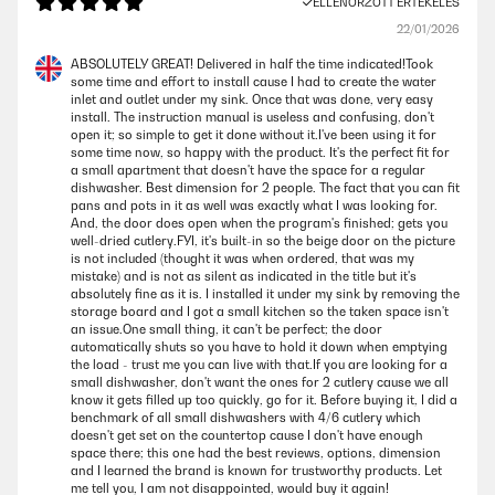
ELLENŐRZÖTT ÉRTÉKELÉS
22/01/2026
ABSOLUTELY GREAT! Delivered in half the time indicated!Took
some time and effort to install cause I had to create the water
inlet and outlet under my sink. Once that was done, very easy
install. The instruction manual is useless and confusing, don't
open it; so simple to get it done without it.I've been using it for
some time now, so happy with the product. It's the perfect fit for
a small apartment that doesn't have the space for a regular
dishwasher. Best dimension for 2 people. The fact that you can fit
pans and pots in it as well was exactly what I was looking for.
And, the door does open when the program's finished; gets you
well-dried cutlery.FYI, it's built-in so the beige door on the picture
is not included (thought it was when ordered, that was my
mistake) and is not as silent as indicated in the title but it's
absolutely fine as it is. I installed it under my sink by removing the
storage board and I got a small kitchen so the taken space isn't
an issue.One small thing, it can't be perfect; the door
automatically shuts so you have to hold it down when emptying
the load - trust me you can live with that.If you are looking for a
small dishwasher, don't want the ones for 2 cutlery cause we all
know it gets filled up too quickly, go for it. Before buying it, I did a
benchmark of all small dishwashers with 4/6 cutlery which
doesn't get set on the countertop cause I don't have enough
space there; this one had the best reviews, options, dimension
and I learned the brand is known for trustworthy products. Let
me tell you, I am not disappointed, would buy it again!