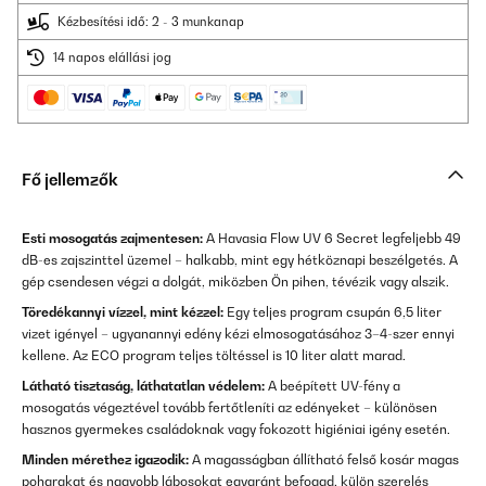
Kézbesítési idő: 2 - 3 munkanap
14 napos elállási jog
Fő jellemzők
Esti mosogatás zajmentesen:
A Havasia Flow UV 6 Secret legfeljebb 49
dB-es zajszinttel üzemel – halkabb, mint egy hétköznapi beszélgetés. A
gép csendesen végzi a dolgát, miközben Ön pihen, tévézik vagy alszik.
Töredékannyi vízzel, mint kézzel:
Egy teljes program csupán 6,5 liter
vizet igényel – ugyanannyi edény kézi elmosogatásához 3–4-szer ennyi
kellene. Az ECO program teljes töltéssel is 10 liter alatt marad.
Látható tisztaság, láthatatlan védelem:
A beépített UV-fény a
mosogatás végeztével tovább fertőtleníti az edényeket – különösen
hasznos gyermekes családoknak vagy fokozott higiéniai igény esetén.
Minden mérethez igazodik:
A magasságban állítható felső kosár magas
poharakat és nagyobb lábosokat egyaránt befogad, külön szerelés