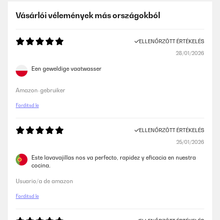
Vásárlói vélemények más országokból
ELLENŐRZÖTT ÉRTÉKELÉS
28/01/2026
Een geweldige vaatwasser
Amazon-gebruiker
Fordítsd le
ELLENŐRZÖTT ÉRTÉKELÉS
25/01/2026
Este lavavajillas nos va perfecto, rapidez y eficacia en nuestra
cocina.
Usuario/a de amazon
Fordítsd le