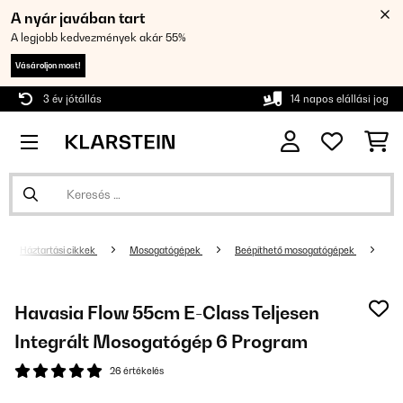
A nyár javában tart
A legjobb kedvezmények akár 55%
Vásároljon most!
3 év jótállás
14 napos elállási jog
Háztartási cikkek
Mosogatógépek
Beépíthető mosogatógépek
Havasia Flow 55cm E-Class Teljesen
Integrált Mosogatógép 6 Program
26 értékelés