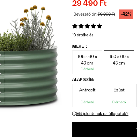
29 490 Ft
-42%
Bevezető ár:
50 990 Ft
10 értékelés
MÉRET:
105 x 60 x
150 x 60 x
43 cm
43 cm
Elérhető
ALAP SZÍN:
Antracit
Ezüst
Elérhető
Elérhető
Mit jelentenek az állapotok?