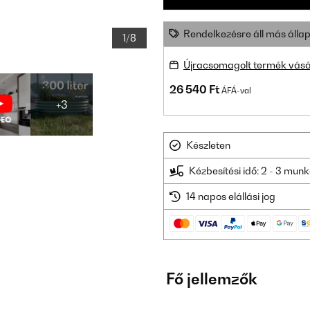
Rendelkezésre áll más állap
1/8
Újracsomagolt termék vásá
26 540 Ft
ÁFÁ-val
+3
Készleten
Kézbesítési idő: 2 - 3 mu
14 napos elállási jog
Fő jellemzők