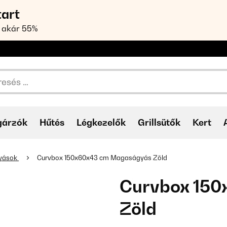
tart
 akár 55%
gárzók
Hűtés
Légkezelők
Grillsütők
Kert
yások
Curvbox 150x60x43 cm Magaságyás Zöld
Curvbox 15
Zöld