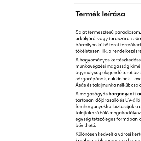
Termék leírása
Saját termesztésű paradicsom, 
erkélyéről vagy teraszáról szüre
bármilyen külső teret termőkert
tökéletesen illik, a rendelkezésre
A hagyományos kertészkedéssel 
munkavégzési magasság kíméli
ágymélység elegendő teret biz
sárgarépának, cukkininek – csa
Ásás és talajmunka nélkül: csak t
A magaságyás
horganyzott a
tartósan időjárásálló és UV-ál
fémhorgonyokkal biztosítják a s
talajtakaró háló megakadályozz
egység tetszőleges formában k
bővíthető.
Különösen kedvelt a városi ker
körében, akik számára a hagyo