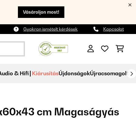
Vásároljon most!
Gyakran ismételt kérdések
Kapcsolat
Audio & Hifi
Kiárusítás
Újdonságok
Újracsomagolt
0x60x43 cm Magaságyás