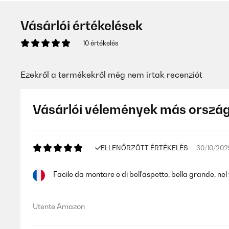
Vásárlói értékelések
10 értékelés
Ezekről a termékekről még nem írtak recenziót
Vásárlói vélemények más orszá
ELLENŐRZÖTT ÉRTÉKELÉS
30/10/202
Facile da montare e di bell'aspetto, bella grande, ne
Utente Amazon