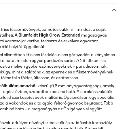
friss fűszernövények, zamatos cukkini – mindezt a saját
telheti. A
Blumfeldt High Grow Extended
magaságyás
té varázsolja: kertbe, teraszra és erkélyre egyaránt
 álló helytől függetlenül.
ellentétben itt nincs térdelés, nincs görnyedés: a kényelmes
 a hátát minden egyes gondozás során. A 28–35 cm-es
tosít a mélyen gyökerező növényeknek – paradicsomnak,
kúgy, mint a salátának, az epernek és a fűszernövényeknek.
öltse fel a földet, ültessen, és arathasson.
célhullámlemezből
készül (0,6 mm anyagvastagság), amely
ló – egész évben, szabadban használható. A sarokösszekötők
zilárd szerkezetet évek múltán is. Opcionálisan egy speciális
a a vakondok és a talaj alól feltörő gyomok bejutását. Több
ombinálható – a magaságyás az Ön igényeivel együtt
tészek, erkélyes növénytermesztők és az idősebb korosztály
mányos kertészkedés fizikailag megterhelő. Átgondolt