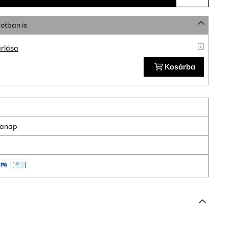
otban is
rlása
Kosárba
nkanap