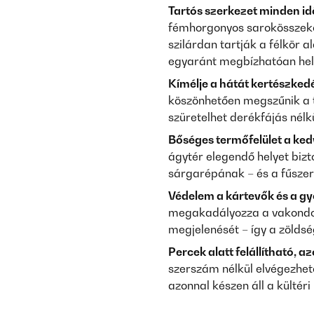
Tartós szerkezet minden id
fémhorgonyos sarokösszeköt
szilárdan tartják a félkör a
egyaránt megbízhatóan hely
Kímélje a hátát kertészked
köszönhetően megszűnik a té
szüretelhet derékfájás nélkü
Bőséges termőfelület a ke
ágytér elegendő helyet biz
sárgarépának – és a fűszer
Védelem a kártevők és a gy
megakadályozza a vakondok 
megjelenését – így a zöldsé
Percek alatt felállítható, a
szerszám nélkül elvégezhet
azonnal készen áll a kültéri