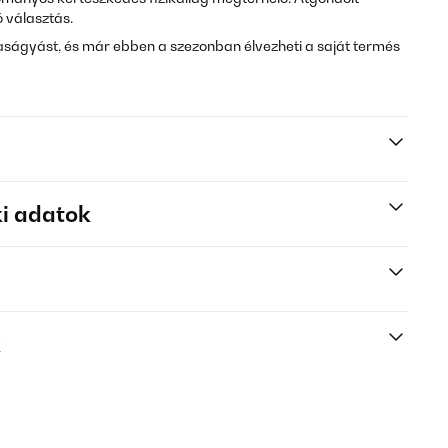
ó választás.
ságyást, és már ebben a szezonban élvezheti a saját termés
i adatok
k