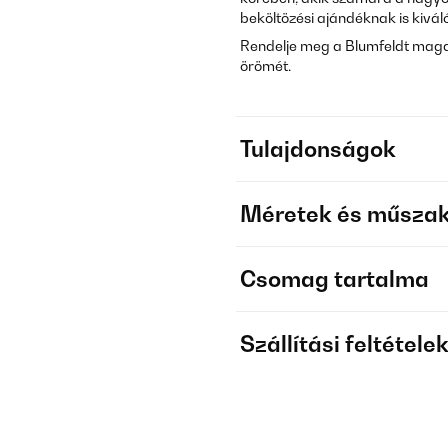
beköltözési ajándéknak is kivál
Rendelje meg a Blumfeldt maga
örömét.
Tulajdonságok
Méretek és műszak
Csomag tartalma
Szállítási feltétele