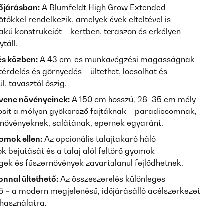
őjárásban:
A Blumfeldt High Grow Extended
őkkel rendelkezik, amelyek évek elteltével is
lakú konstrukciót – kertben, teraszon és erkélyen
táll.
és közben:
A 43 cm-es munkavégzési magasságnak
rdelés és görnyedés – ültethet, locsolhat és
l, tavasztól őszig.
dvenc növényeinek:
A 150 cm hosszú, 28–35 cm mély
tosít a mélyen gyökerező fajtáknak – paradicsomnak,
növényeknek, salátának, epernek egyaránt.
omok ellen:
Az opcionális talajtakaró háló
bejutását és a talaj alól feltörő gyomok
gek és fűszernövények zavartalanul fejlődhetnek.
zonnal ültethető:
Az összeszerelés különleges
ő – a modern megjelenésű, időjárásálló acélszerkezet
 használatra.