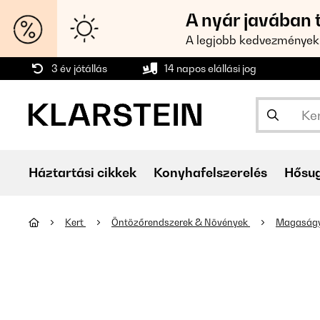
A nyár javában 
A legjobb kedvezmények
3 év jótállás
14 napos elállási jog
Háztartási cikkek
Konyhafelszerelés
Hősu
Kert
Öntözőrendszerek & Növények
Magaság