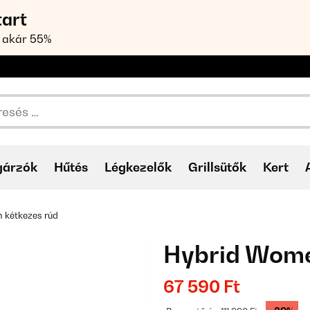
tart
 akár 55%
gárzók
Hűtés
Légkezelők
Grillsütők
Kert
 kétkezes rúd
Hybrid Wome
67 590 Ft