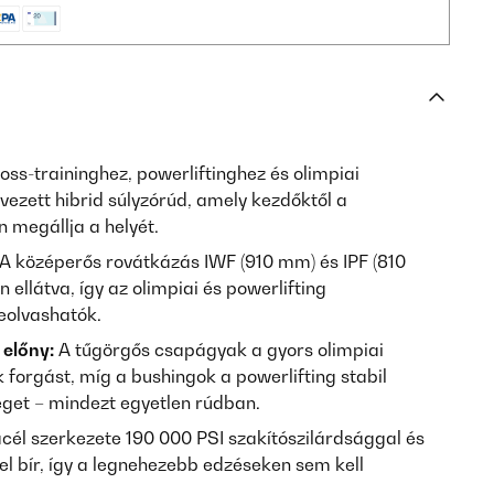
oss-traininghez, powerliftinghez és olimpiai
ezett hibrid súlyzórúd, amely kezdőktől a
 megállja a helyét.
A középerős rovátkázás IWF (910 mm) és IPF (810
ellátva, így az olimpiai és powerlifting
eolvashatók.
 előny:
A tűgörgős csapágyak a gyors olimpiai
forgást, míg a bushingok a powerlifting stabil
et – mindezt egyetlen rúdban.
él szerkezete 190 000 PSI szakítószilárdsággal és
 bír, így a legnehezebb edzéseken sem kell