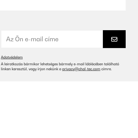
Fordítsd le
nste.
Adatvédelem
Fordítsd le
A leiratkozás bármikor lehetséges bármely e-mail láblécében található
linken keresztül, vagy írjon nekünk a
privacy@chal-tec.com
címre.
Fordítsd le