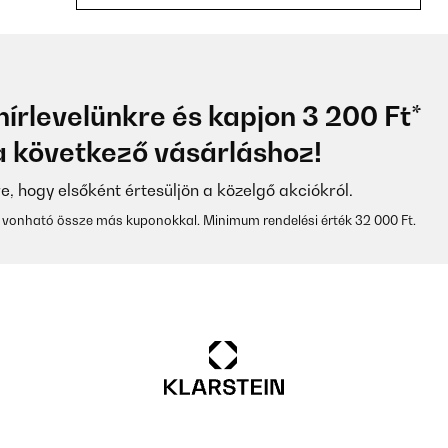
3
hírlevelünkre és kapjon 3 200 Ft*
ür Ihre Homegym benötigen.Leistet mir seit einigen Monaten gute Die
 következő vásárláshoz!
re, hogy elsőként értesüljön a közelgő akciókról.
vonható össze más kuponokkal. Minimum rendelési érték 32 000 Ft.
3
r kaufen
3