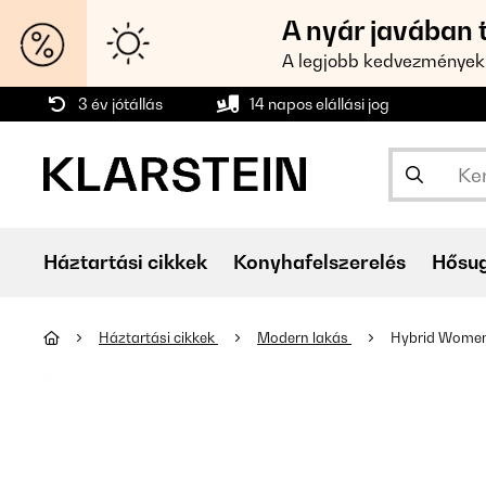
A nyár javában 
A legjobb kedvezmények
3 év jótállás
14 napos elállási jog
Háztartási cikkek
Konyhafelszerelés
Hősu
Háztartási cikkek
Modern lakás
Hybrid Women