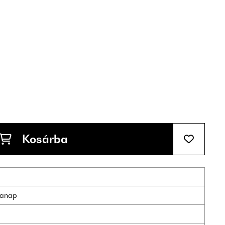
Kosárba
nkanap