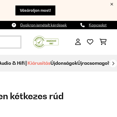
Vásároljon most!
Gyakran ismételt kérdések
Kapcsolat
Audio & Hifi
Kiárusítás
Újdonságok
Újracsomagolt
n kétkezes rúd