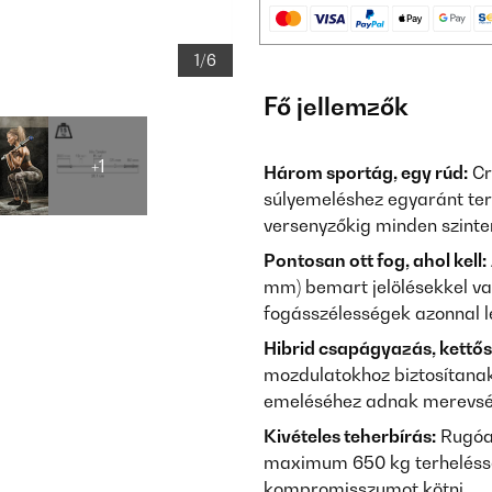
1/6
Fő jellemzők
+1
Három sportág, egy rúd:
Cr
súlyemeléshez egyaránt terv
versenyzőkig minden szinten
Pontosan ott fog, ahol kell:
mm) bemart jelölésekkel van 
fogásszélességek azonnal l
Hibrid csapágyazás, kettős
mozdulatokhoz biztosítanak 
emeléséhez adnak merevség
Kivételes teherbírás:
Rugóac
maximum 650 kg terheléssel
kompromisszumot kötni.