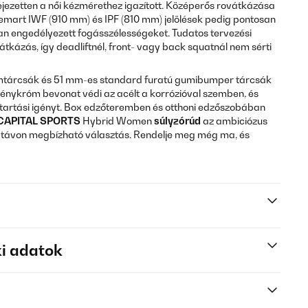
jezetten a női kézmérethez igazított. Középerős rovátkázása
emart IWF (910 mm) és IPF (810 mm) jelölések pedig pontosan
n engedélyezett fogásszélességeket. Tudatos tervezési
átkázás, így deadliftnél, front- vagy back squatnál nem sérti
émtárcsák és 51 mm-es standard furatú gumibumper tárcsák
énykróm bevonat védi az acélt a korrózióval szemben, és
tartási igényt. Box edzőteremben és otthoni edzőszobában
CAPITAL SPORTS
Hybrid Women
súlyzórúd
az ambiciózus
ú távon megbízható választás. Rendelje meg még ma, és
i adatok