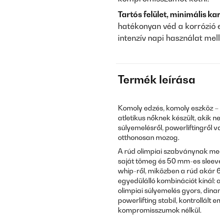
Tartós felület, minimális k
hatékonyan véd a korrózió e
intenzív napi használat melle
Termék leírása
Komoly edzés, komoly eszköz –
atletikus nőknek készült, akik 
súlyemelésről, powerliftingről 
otthonosan mozog.
A rúd olimpiai szabványnak megf
saját tömeg és 50 mm-es sleev
whip-ről, miközben a rúd akár 65
egyedülálló kombinációt kínál:
olimpiai súlyemelés gyors, dina
powerlifting stabil, kontrollál
kompromisszumok nélkül.