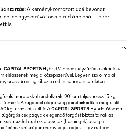
arbantartás:
A keménykrómozott acélbevonat
llen, és egyszerűvé teszi a rúd ápolását – akár
tt is.
 a
CAPITAL SPORTS
Hybrid Women
súlyzórúd
azoknak az
nem elégszenek meg a középszerűvel. Legyen szó olimpiai
vagy cross-trainingről, ez a rúd mindhárom területen
elelő méretekkel rendelkezik: 201 cm teljes hossz, 15 kg
e-átmérő. A rugóacél alapanyag gondoskodik a megfelelő
0 kg terhelést is elbír. A
CAPITAL SPORTS
Hybrid Women
 a tűgörgős csapágyak elegendő forgást biztosítanak az
mikus mozdulataihoz, a bővítők (bushingok) pedig a
t emeléséhez szükséges merevséget adják – egy rúdban,