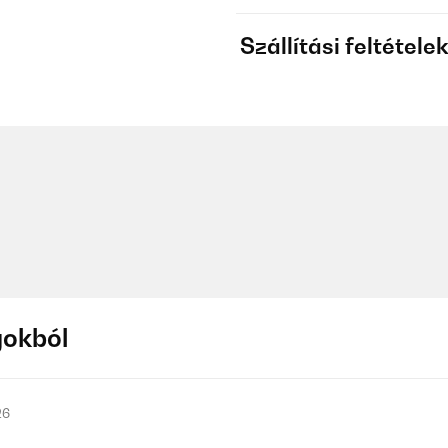
Szállítási feltétele
gokból
26