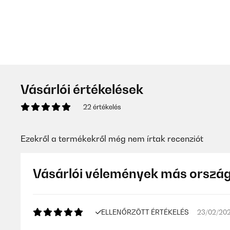
Vásárlói értékelések
22 értékelés
Ezekről a termékekről még nem írtak recenziót
Vásárlói vélemények más orszá
ELLENŐRZÖTT ÉRTÉKELÉS
23/02/20