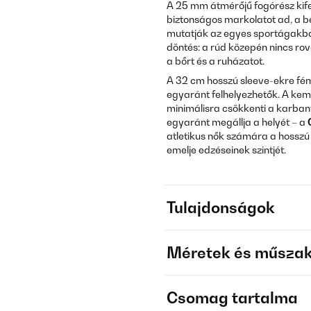
A 25 mm átmérőjű fogórész kife
biztonságos markolatot ad, a b
mutatják az egyes sportágakba
döntés: a rúd közepén nincs rov
a bőrt és a ruházatot.
A 32 cm hosszú sleeve-ekre f
egyaránt felhelyezhetők. A kem
minimálisra csökkenti a karban
egyaránt megállja a helyét – a
atletikus nők számára a hossz
emelje edzéseinek szintjét.
Tulajdonságok
Méretek és műszak
Csomag tartalma