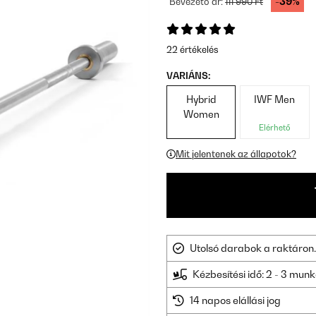
-39%
Bevezető ár:
111 990 Ft
22 értékelés
VARIÁNS:
Hybrid
IWF Men
Women
Elérhető
Mit jelentenek az állapotok?
Utolsó darabok a raktáron.
Kézbesítési idő: 2 - 3 mu
14 napos elállási jog