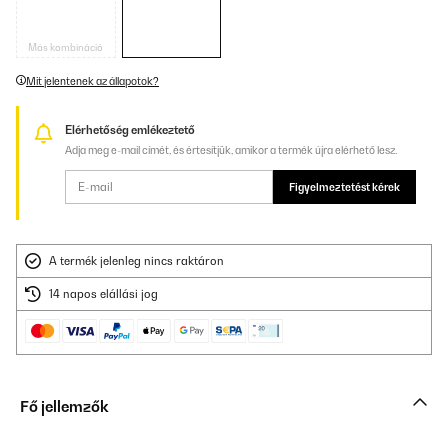
Más kombináció
Mit jelentenek az állapotok?
Elérhetőség emlékeztető
Adja meg e-mail címét, és értesítjük, amikor a termék újra elérhető lesz.
Figyelmeztetést kérek
A termék jelenleg nincs raktáron
14 napos elállási jog
Fő jellemzők