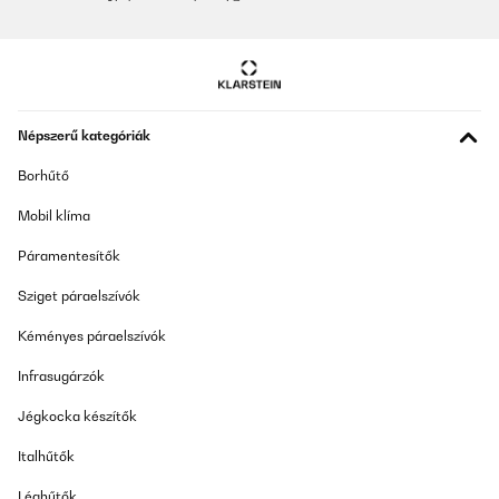
Népszerű kategóriák
Borhűtő
Mobil klíma
Páramentesítők
Sziget páraelszívók
Kéményes páraelszívók
Infrasugárzók
Jégkocka készítők
Italhűtők
Léghűtők