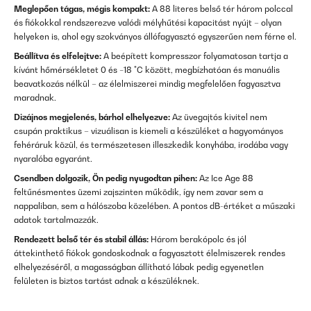
Meglepően tágas, mégis kompakt:
A 88 literes belső tér három polccal
és fiókokkal rendszerezve valódi mélyhűtési kapacitást nyújt – olyan
helyeken is, ahol egy szokványos állófagyasztó egyszerűen nem férne el.
Beállítva és elfelejtve:
A beépített kompresszor folyamatosan tartja a
kívánt hőmérsékletet 0 és −18 °C között, megbízhatóan és manuális
beavatkozás nélkül – az élelmiszerei mindig megfelelően fagyasztva
maradnak.
Dizájnos megjelenés, bárhol elhelyezve:
Az üvegajtós kivitel nem
csupán praktikus – vizuálisan is kiemeli a készüléket a hagyományos
fehéráruk közül, és természetesen illeszkedik konyhába, irodába vagy
nyaralóba egyaránt.
Csendben dolgozik, Ön pedig nyugodtan pihen:
Az Ice Age 88
feltűnésmentes üzemi zajszinten működik, így nem zavar sem a
nappaliban, sem a hálószoba közelében. A pontos dB-értéket a műszaki
adatok tartalmazzák.
Rendezett belső tér és stabil állás:
Három berakópolc és jól
áttekinthető fiókok gondoskodnak a fagyasztott élelmiszerek rendes
elhelyezéséről, a magasságban állítható lábak pedig egyenetlen
felületen is biztos tartást adnak a készüléknek.