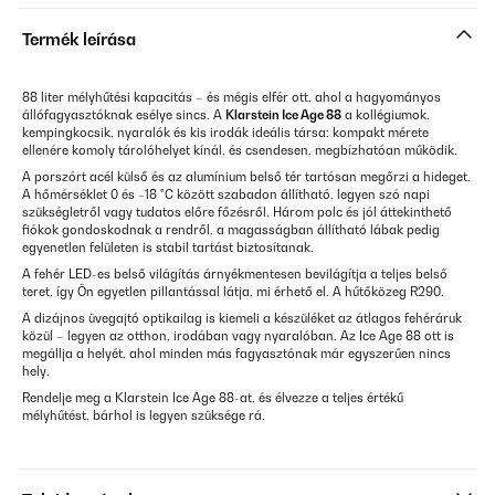
Termék leírása
88 liter mélyhűtési kapacitás – és mégis elfér ott, ahol a hagyományos
állófagyasztóknak esélye sincs. A
Klarstein Ice Age 88
a kollégiumok,
kempingkocsik, nyaralók és kis irodák ideális társa: kompakt mérete
ellenére komoly tárolóhelyet kínál, és csendesen, megbízhatóan működik.
A porszórt acél külső és az alumínium belső tér tartósan megőrzi a hideget.
A hőmérséklet 0 és −18 °C között szabadon állítható, legyen szó napi
szükségletről vagy tudatos előre főzésről. Három polc és jól áttekinthető
fiókok gondoskodnak a rendről, a magasságban állítható lábak pedig
egyenetlen felületen is stabil tartást biztosítanak.
A fehér LED-es belső világítás árnyékmentesen bevilágítja a teljes belső
teret, így Ön egyetlen pillantással látja, mi érhető el. A hűtőközeg R290.
A dizájnos üvegajtó optikailag is kiemeli a készüléket az átlagos fehéráruk
közül – legyen az otthon, irodában vagy nyaralóban. Az Ice Age 88 ott is
megállja a helyét, ahol minden más fagyasztónak már egyszerűen nincs
hely.
Rendelje meg a Klarstein Ice Age 88-at, és élvezze a teljes értékű
mélyhűtést, bárhol is legyen szüksége rá.