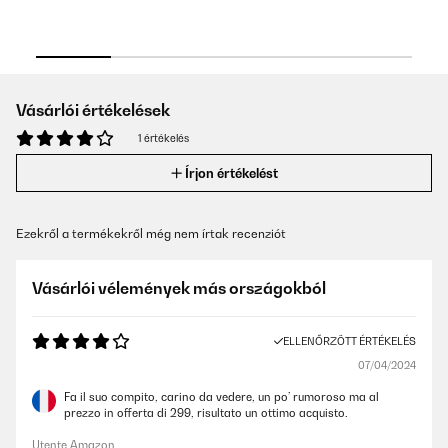
Vásárlói értékelések
1 értékelés
Írjon értékelést
Ezekről a termékekről még nem írtak recenziót
Vásárlói vélemények más országokból
ELLENŐRZÖTT ÉRTÉKELÉS
07/04/2024
Fa il suo compito, carino da vedere, un po’ rumoroso ma al
prezzo in offerta di 299, risultato un ottimo acquisto.
Utente Amazon