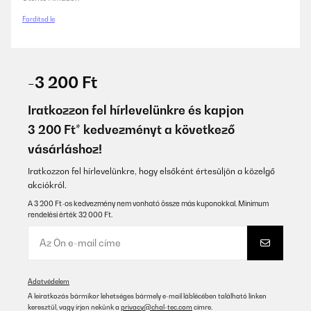
Fordítsd le
-3 200 Ft
Iratkozzon fel hírlevelünkre és kapjon
3 200 Ft* kedvezményt a következő
vásárláshoz!
Iratkozzon fel hírlevelünkre, hogy elsőként értesüljön a közelgő
akciókról.
A 3 200 Ft-os kedvezmény nem vonható össze más kuponokkal. Minimum
rendelési érték 32 000 Ft.
Adatvédelem
A leiratkozás bármikor lehetséges bármely e-mail láblécében található linken
keresztül, vagy írjon nekünk a
privacy@chal-tec.com
címre.