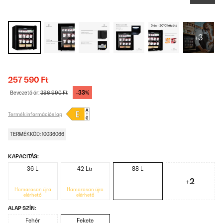
+3
257 590 Ft
-33%
Bevezető ár:
386 990 Ft
Termék információs lap
TERMÉKKÓD: 10036066
KAPACITÁS:
36 L
42 Ltr
88 L
+2
Hamarosan újra
Hamarosan újra
elérhető
elérhető
ALAP SZÍN:
Fehér
Fekete