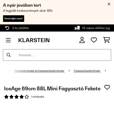
A nyár javában tart
A legjobb kedvezmények akár 55%
Vásároljon most!
3 év jótállás
14 napos elállási jog
kkek
Hűtőszekrények és fagyasztószekrények
Fagyasztószekrények
IceAge 69cm 88L Mini Fagyasztó Fekete
1 értékelés