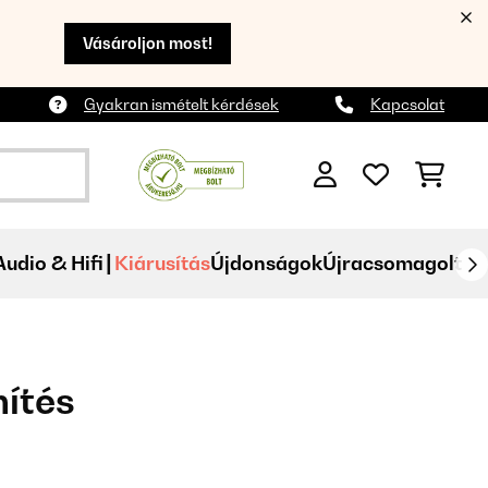
Vásároljon most!
Gyakran ismételt kérdések
Kapcsolat
Audio & Hifi
Kiárusítás
Újdonságok
Újracsomagolt
mítés