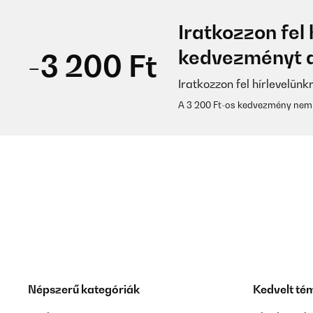
Iratkozzon fel 
kedvezményt a
-3 200 Ft
Iratkozzon fel hírlevelünk
A 3 200 Ft-os kedvezmény nem 
Népszerű kategóriák
Kedvelt té