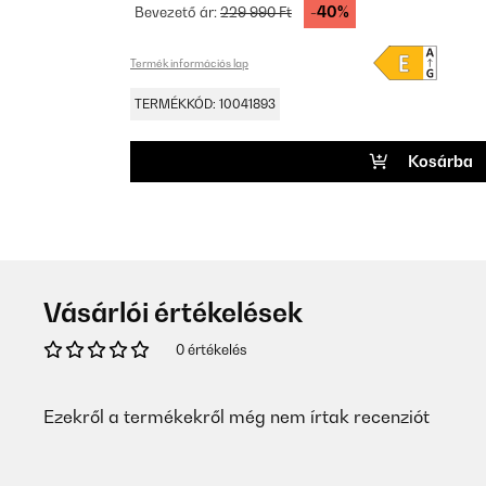
-40%
Bevezető ár:
229 990 Ft
Termék információs lap
TERMÉKKÓD: 10041893
Kosárba
Vásárlói értékelések
0 értékelés
Ezekről a termékekről még nem írtak recenziót