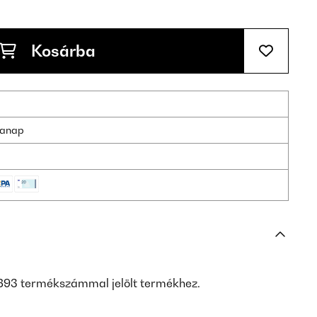
Kosárba
nkanap
893 termékszámmal jelölt termékhez.