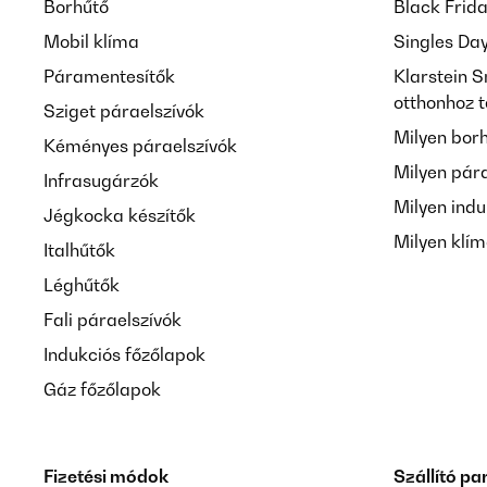
Borhűtő
Black Frid
Mobil klíma
Singles Da
Páramentesítők
Klarstein S
otthonhoz 
Sziget páraelszívók
Milyen bor
Kéményes páraelszívók
Milyen pár
Infrasugárzók
Milyen indu
Jégkocka készítők
Milyen klí
Italhűtők
Léghűtők
Fali páraelszívók
Indukciós főzőlapok
Gáz főzőlapok
Fizetési módok
Szállító pa