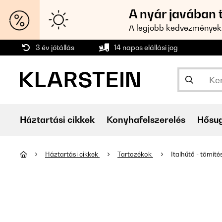
A nyár javában 
A legjobb kedvezmények
3 év jótállás
14 napos elállási jog
Háztartási cikkek
Konyhafelszerelés
Hősu
Háztartási cikkek
Tartozékok
Italhűtő - tömíté