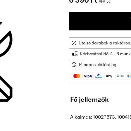
6 390 Ft
ÁFÁ-val
Utolsó darabok a raktáron.
Kézbesítési idő: 4 - 6 mu
14 napos elállási jog
Fő jellemzők
Alkalmas: 10027673, 10041