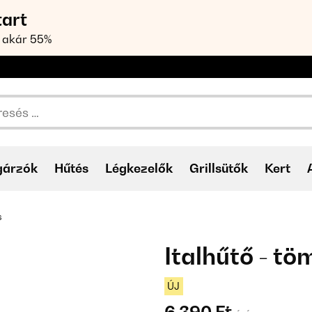
tart
 akár 55%
gárzók
Hűtés
Légkezelők
Grillsütők
Kert
s
Italhűtő - tö
ÚJ