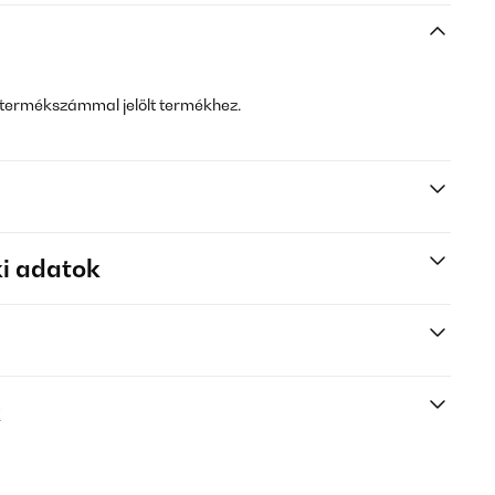
termékszámmal jelölt termékhez.
i adatok
k