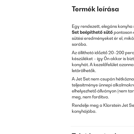
Termék leírása
Egy rendezett, elegáns konyha
Set beépíthető sütő
pontosan e
sütési eredményeket ér el, mi
sorába.
Az állítható időzítő 20–200 pe
készüléket – így Ön akkor is biz
konyhát. A kezelőfelület azonna
letörölhetők.
A Jet Set nem csupán hétköznapi
teljesítménye ünnepi alkalmakr
elhelyezhető állványon (nem tar
meg, nem fordítva.
Rendelje meg a Klarstein Jet Set
konyhájába.