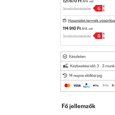
121 670 Ft
ÁFÁ-val
Termék információs lap
Használat termék vásárlás
114 910 Ft
ÁFÁ-val
Termék információs lap
Készleten
Kézbesítési idő: 2 - 3 mu
14 napos elállási jog
Fő jellemzők