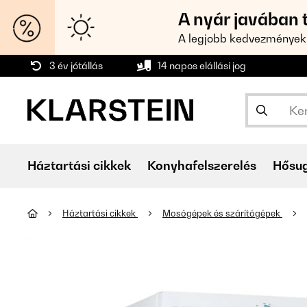
A nyár javában 
A legjobb kedvezmények
3 év jótállás
14 napos elállási jog
Háztartási cikkek
Konyhafelszerelés
Hősu
Háztartási cikkek
Mosógépek és szárítógépek