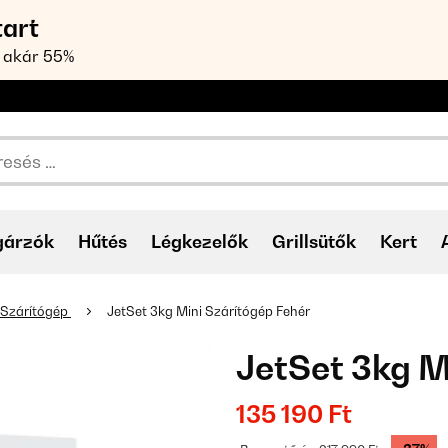
tart
 akár 55%
gárzók
Hűtés
Légkezelők
Grillsütők
Kert
Szárítógép
JetSet 3kg Mini Szárítógép Fehér
JetSet 3kg M
135 190 Ft