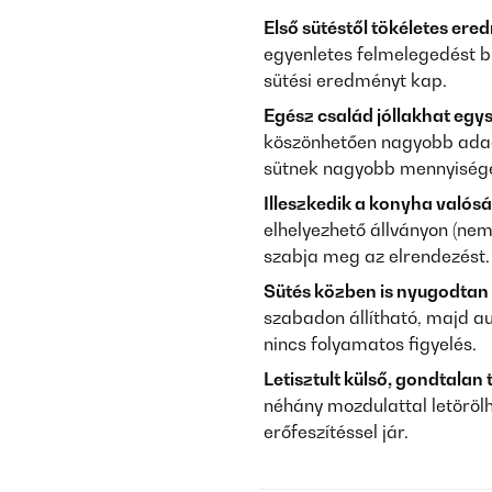
Első sütéstől tökéletes ere
egyenletes felmelegedést bi
sütési eredményt kap.
Egész család jóllakhat egys
köszönhetően nagyobb adago
sütnek nagyobb mennyisége
Illeszkedik a konyha valós
elhelyezhető állványon (nem 
szabja meg az elrendezést.
Sütés közben is nyugodtan 
szabadon állítható, majd a
nincs folyamatos figyelés.
Letisztult külső, gondtalan t
néhány mozdulattal letöröl
erőfeszítéssel jár.