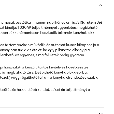
 nemcsak esztétika – hanem napi kényelem is. A
Klarstein Jet
zt kínálja: 1 020 W teljesítménnyel egyenletes, megbízható
közben zökkenőmentesen illeszkedik bármely konyhablokk
rces tartományban működik, és automatikusan kikapcsolja a
tonságban tudja az ételét, ha egy pillanatra elhagyja a
l érthető, az egyenes, sima felületek pedig gyorsan
 használatra készült: tartós kivitele és következetes
a is megbízható társ. Beépíthető konyhablokk-sorba,
tozék) vagy rögzíthető falra – a konyha elrendezése szabja
 sütőt, és hozzon több rendet, stílust és teljesítményt a