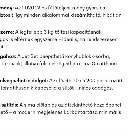
dmény:
Az 1 020 W-os fűtőteljesítmény gyors és
ztosít, így minden alkalommal kiszámítható, hibátlan
zerre:
A legfeljebb 3 kg töltési kapacitásnak
k is elférnek egyszerre – ideális, ha rendszeresen
t.
ágához:
A Jet Set beépíthető konyhablokk-sorba,
tartozék), illetve falra is rögzíthető – az Ön otthona
elvégezheti a dolgát:
Az időzítő 20 és 200 perc között
utomatikusan kikapcsolja a sütőt – nincs odaégés,
isztítás:
A sima előlap és az áttekinthető kezelőpanel
hető – a modern megjelenés karbantartása minimális