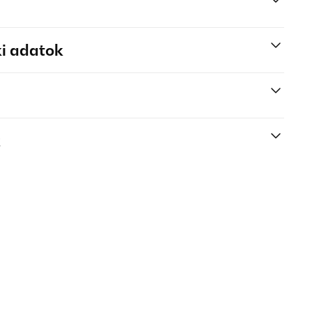
i adatok
k