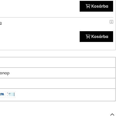
Kosárba
a
Kosárba
nkanap