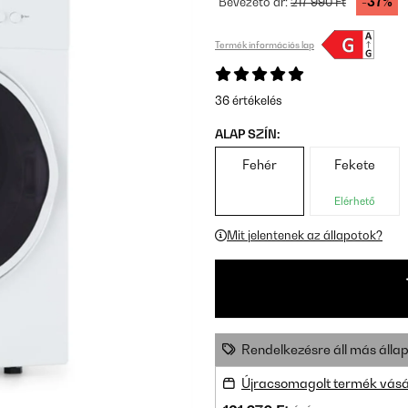
-37%
Bevezető ár:
217 990 Ft
Termék információs lap
36 értékelés
ALAP SZÍN:
Fehér
Fekete
Elérhető
Mit jelentenek az állapotok?
Rendelkezésre áll más állap
Újracsomagolt termék vásá