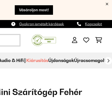
Vásároljon most!
Gyakran ismételt kérdések
Kapcsolat
Audio & Hifi
Kiárusítás
Újdonságok
Újracsomagolt
ini Szárítógép Fehér