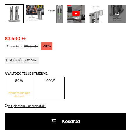
+4
83 590 Ft
-28%
Bevezető ár:
116 390 Ft
TERMÉKKÓD: 10034457
A VÁLTOZÓ TELJESÍTMÉNYE:
80 W
160 W
Hamarosan újra
elérhető
Mit jelentenek az állapotok?
Kosárba