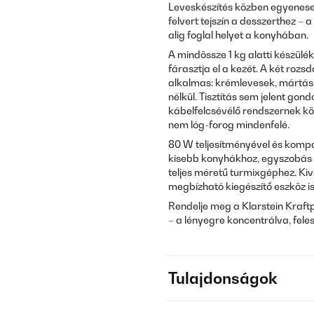
Leveskészítés közben egyenesen
felvert tejszín a desszerthez – a
alig foglal helyet a konyhában.
A mindössze 1 kg alatti készül
fárasztja el a kezét. A két roz
alkalmas: krémlevesek, mártáso
nélkül. Tisztítás sem jelent g
kábelfelcsévélő rendszernek kö
nem lóg-forog mindenfelé.
80 W teljesítményével és kompa
kisebb konyhákhoz, egyszobás 
teljes méretű turmixgéphez. Kivá
megbízható kiegészítő eszköz i
Rendelje meg a Klarstein Kraft
– a lényegre koncentrálva, feles
Tulajdonságok