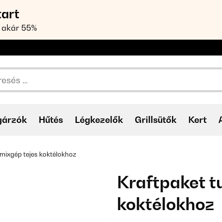
tart
 akár 55%
gárzók
Hűtés
Légkezelők
Grillsütők
Kert
rmixgép tejes koktélokhoz
Kraftpaket t
koktélokhoz