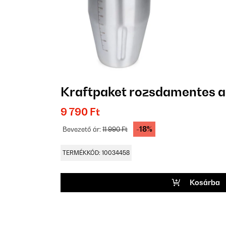
Kraftpaket rozsdamentes a
9 790 Ft
-18%
Bevezető ár:
11 990 Ft
TERMÉKKÓD: 10034458
Kosárba