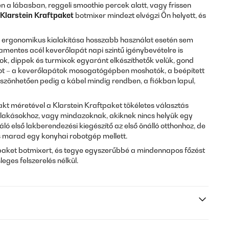
 a lábasban, reggeli smoothie percek alatt, vagy frissen
Klarstein Kraftpaket
botmixer mindezt elvégzi Ön helyett, és
ék ergonomikus kialakítása hosszabb használat esetén sem
sdamentes acél keverőlapát napi szintű igénybevételre is
k, dippek és turmixok egyaránt elkészíthetők velük, gond
ondot – a keverőlapátok mosogatógépben moshatók, a beépített
szönhetően pedig a kábel mindig rendben, a fiókban lapul,
kt méretével a Klarstein Kraftpaket tökéletes választás
lakásokhoz, vagy mindazoknak, akiknek nincs helyük egy
ló első lakberendezési kiegészítő az első önálló otthonhoz, de
s marad egy konyhai robotgép mellett.
paket botmixert, és tegye egyszerűbbé a mindennapos főzést
leges felszerelés nélkül.