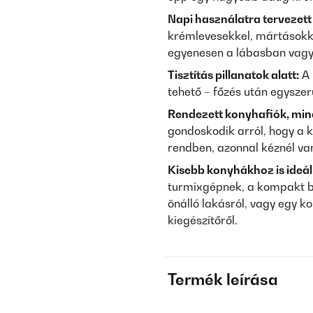
Napi használatra tervezett 
krémlevesekkel, mártásokka
egyenesen a lábasban vagy 
Tisztítás pillanatok alatt:
A 
tehető – főzés után egyszer
Rendezett konyhafiók, min
gondoskodik arról, hogy a 
rendben, azonnal kéznél va
Kisebb konyhákhoz is ideál
turmixgépnek, a kompakt bot
önálló lakásról, vagy egy k
kiegészítőről.
Termék leírása