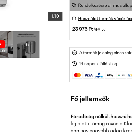
Rendelkezésre áll más állap
1/10
Használat termék vásárlás
28 975 Ft
ÁFÁ-val
+5
A termék jelenleg nincs ra
14 napos elállási jog
Fő jellemzők
Fáradtság nélkül, hosszú ha
kg alatti tömeg révén a Kla
épp egy nagyobb adag krém