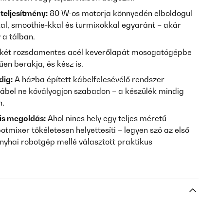
teljesítmény:
80 W-os motorja könnyedén elboldogul
l, smoothie-kkal és turmixokkal egyaránt – akár
a tálban.
két rozsdamentes acél keverőlapát mosogatógépbe
űen berakja, és kész is.
dig:
A házba épített kábelfelcsévélő rendszer
kábel ne kóvályogjon szabadon – a készülék mindig
n.
is megoldás:
Ahol nincs hely egy teljes méretű
mixer tökéletesen helyettesíti – legyen szó az első
onyhai robotgép mellé választott praktikus