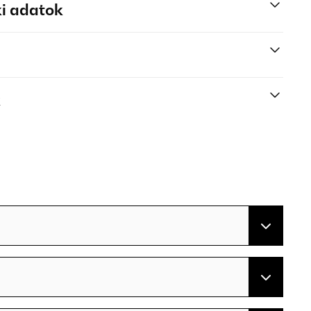
i adatok
k