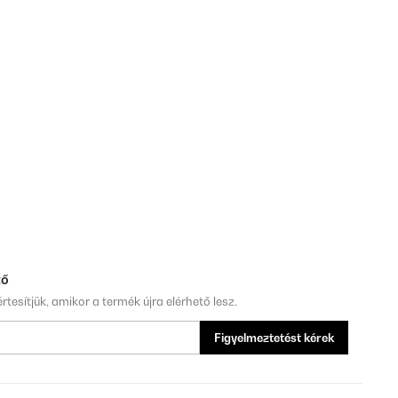
tő
rtesítjük, amikor a termék újra elérhető lesz.
Figyelmeztetést kérek