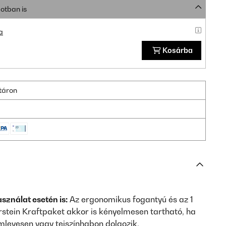
otban is
a
Kosárba
ktáron
sználat esetén is:
Az ergonomikus fogantyú és az 1
rstein Kraftpaket akkor is kényelmesen tartható, ha
levesen vagy tejszínhabon dolgozik.