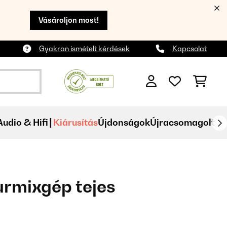
Vásároljon most!
Gyakran ismételt kérdések
Kapcsolat
Audio & Hifi
Kiárusítás
Újdonságok
Újracsomagolt
urmixgép tejes