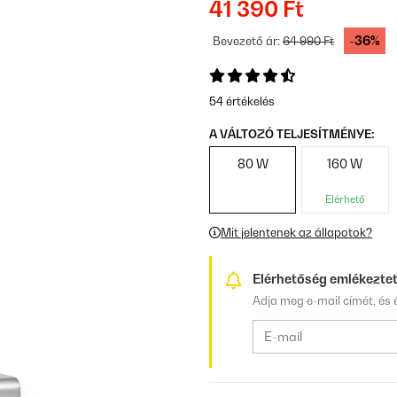
41 390 Ft
-36%
Bevezető ár:
64 990 Ft
54 értékelés
A VÁLTOZÓ TELJESÍTMÉNYE:
80 W
160 W
Elérhető
Mit jelentenek az állapotok?
Elérhetőség emlékezte
Adja meg e-mail címét, és é