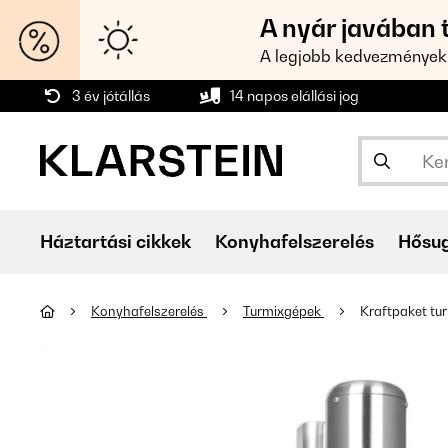
A nyár javában 
A legjobb kedvezmények
3 év jótállás
14 napos elállási jog
Háztartási cikkek
Konyhafelszerelés
Hősu
Konyhafelszerelés
Turmixgépek
Kraftpaket tu