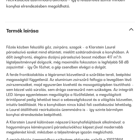
konyhai elrendezésben megoldható.
Termék leírása
Főzés közben felszálló gőz, zsírpára, szagok – a Klarstein Laurel
páraelszívó ezeket mind eltünteti, mielőtt szétáradnának a konyhában. A
dőlt üvegfrontú, elegáns dizájnú páraelszívó boost módban 417 m³/h
légteljesítménnyel dolgozik, még maximális fokozaton is legfeljebb 58 dB
zajszinttel – így Ön főzhet, a gép csendben elvégzi a dolgát.
A ferde frontkialakítás a légáramot közvetlenül a szűrőkbe tereli, beépítési
magasságtól függetlenül. Az alumínium zsírszűrő felfogja a levegőben lévő
zsírszemcséket, majd egyszerűen kivehető és mosogatógépben tisztítható –
sem kézzel való súrolás, sem drága csereszűrő nem szükséges. Az integrált
LED-lámpa egyenletesen megvilágítja a főzőfelületet, a megvilágított
érintőpanel pedig lehetővé teszi a sebességfokozat és a világítás közvetlen,
intuitív beállítását. Ha a konyhában nincs külső fali csatlakozási lehetőség,
a Laurel átállítható recirkulációs üzemmódra is – így szinte bármilyen
konyhai elrendezésbe beépíthető.
A Klarstein Laurel különösen népszerű konyhafelújítások alkalmával: a
hagyományos kéményszerű páraelszívókhoz képest jóval modernebb
megjelenést kínál, miközben a teljesítménye igazán megbízható.
A recirkulációs üzemmódhoz szükséges aktívszén-szűrők a 10032844