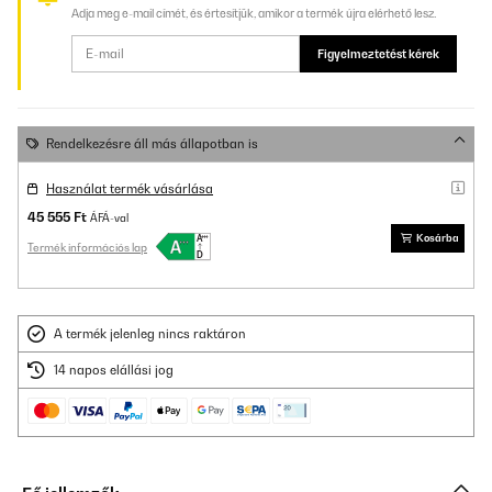
Adja meg e-mail címét, és értesítjük, amikor a termék újra elérhető lesz.
Figyelmeztetést kérek
Rendelkezésre áll más állapotban is
Használat termék vásárlása
45 555 Ft
ÁFÁ-val
Kosárba
Termék információs lap
A termék jelenleg nincs raktáron
14 napos elállási jog