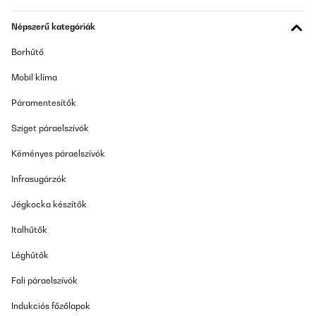
Népszerű kategóriák
Borhűtő
Mobil klíma
Páramentesítők
Sziget páraelszívók
Kéményes páraelszívók
Infrasugárzók
Jégkocka készítők
Italhűtők
Léghűtők
Fali páraelszívók
Indukciós főzőlapok