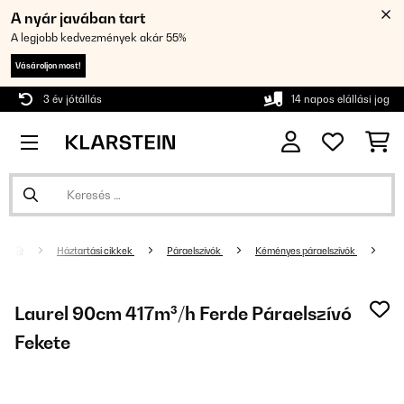
A nyár javában tart
A legjobb kedvezmények akár 55%
Vásároljon most!
3 év jótállás
14 napos elállási jog
Háztartási cikkek
Páraelszívók
Kéményes páraelszívók
Laurel 90cm 417m³/h Ferde Páraelszívó
Fekete