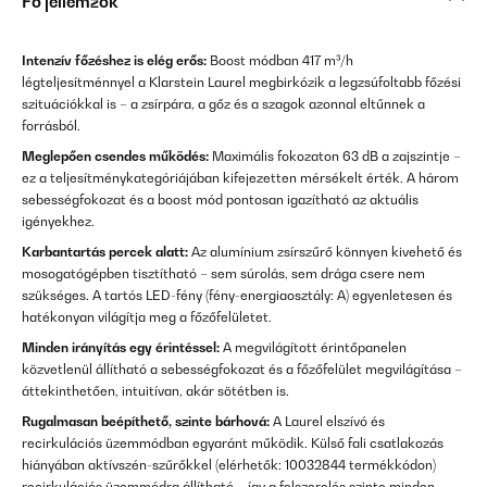
Fő jellemzők
Intenzív főzéshez is elég erős:
Boost módban 417 m³/h
légteljesítménnyel a Klarstein Laurel megbirkózik a legzsúfoltabb főzési
szituációkkal is – a zsírpára, a gőz és a szagok azonnal eltűnnek a
forrásból.
Meglepően csendes működés:
Maximális fokozaton 63 dB a zajszintje –
ez a teljesítménykategóriájában kifejezetten mérsékelt érték. A három
sebességfokozat és a boost mód pontosan igazítható az aktuális
igényekhez.
Karbantartás percek alatt:
Az alumínium zsírszűrő könnyen kivehető és
mosogatógépben tisztítható – sem súrolás, sem drága csere nem
szükséges. A tartós LED-fény (fény-energiaosztály: A) egyenletesen és
hatékonyan világítja meg a főzőfelületet.
Minden irányítás egy érintéssel:
A megvilágított érintőpanelen
közvetlenül állítható a sebességfokozat és a főzőfelület megvilágítása –
áttekinthetően, intuitívan, akár sötétben is.
Rugalmasan beépíthető, szinte bárhová:
A Laurel elszívó és
recirkulációs üzemmódban egyaránt működik. Külső fali csatlakozás
hiányában aktívszén-szűrőkkel (elérhetők: 10032844 termékkódon)
recirkulációs üzemmódra állítható – így a felszerelés szinte minden