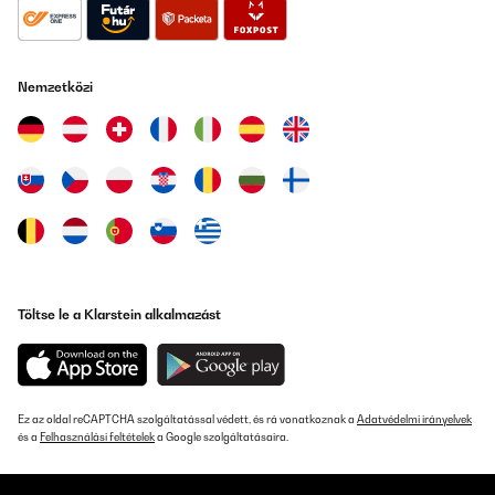
Nemzetközi
Töltse le a Klarstein alkalmazást
Ez az oldal reCAPTCHA szolgáltatással védett, és rá vonatkoznak a
Adatvédelmi irányelvek
és a
Felhasználási feltételek
a Google szolgáltatásaira.