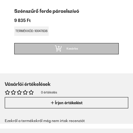
Szénszűrő ferde páraelszívó
9 835 Ft
TERMÉKKÓD: 10047636
Kosárba
Vásárlói értékelések
0 értékelés
Írjon értékelést
Ezekről a termékekről még nem írtak recenziót