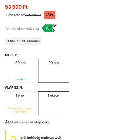
53 590 Ft
-51%
Bevezető ár:
110 990 Ft
Termék információs lap
TERMÉKKÓD: 10047445
MÉRET:
60 cm
90 cm
Elérhető
ALAP SZÍN:
Fehér
Fekete
Hamarosan újra
elérhető
Mit jelentenek az állapotok?
Elérhetőség emlékeztető