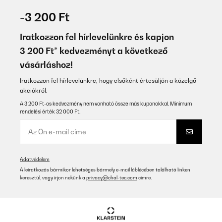
-3 200 Ft
Iratkozzon fel hírlevelünkre és kapjon
3 200 Ft* kedvezményt a következő
vásárláshoz!
Iratkozzon fel hírlevelünkre, hogy elsőként értesüljön a közelgő
akciókról.
A 3 200 Ft-os kedvezmény nem vonható össze más kuponokkal. Minimum
rendelési érték 32 000 Ft.
Adatvédelem
A leiratkozás bármikor lehetséges bármely e-mail láblécében található linken
keresztül, vagy írjon nekünk a
privacy@chal-tec.com
címre.