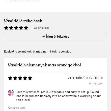
Vásárlói értékelések
38 értékelés
Írjon értékelést
Ezekről a termékekről még nem írtak recenziót
Vásárlói vélemények más országokból
ELLENŐRZÖTT ÉRTÉKELÉS
20/12/2025
Love this water fountain. Affordable and easy to set up. Sound
isn’t loud and can fit nicely into balcony without worrying about
noise level.
Amazon user