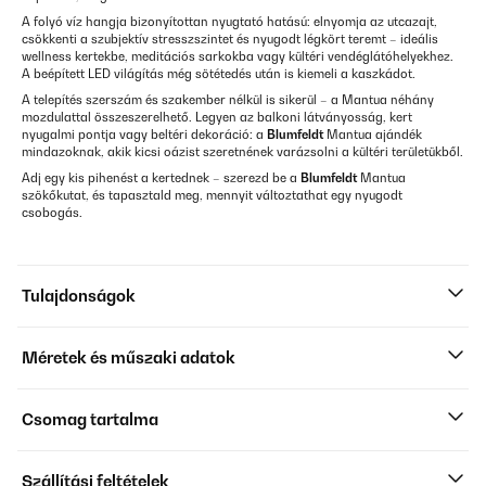
A folyó víz hangja bizonyítottan nyugtató hatású: elnyomja az utcazajt,
csökkenti a szubjektív stresszszintet és nyugodt légkört teremt – ideális
wellness kertekbe, meditációs sarkokba vagy kültéri vendéglátóhelyekhez.
A beépített LED világítás még sötétedés után is kiemeli a kaszkádot.
A telepítés szerszám és szakember nélkül is sikerül – a Mantua néhány
mozdulattal összeszerelhető. Legyen az balkoni látványosság, kert
nyugalmi pontja vagy beltéri dekoráció: a
Blumfeldt
Mantua ajándék
mindazoknak, akik kicsi oázist szeretnének varázsolni a kültéri területükből.
Adj egy kis pihenést a kertednek – szerezd be a
Blumfeldt
Mantua
szökőkutat, és tapasztald meg, mennyit változtathat egy nyugodt
csobogás.
Tulajdonságok
Méretek és műszaki adatok
Csomag tartalma
Szállítási feltételek