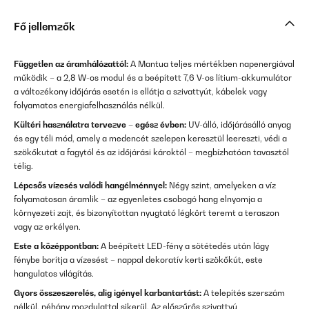
Fő jellemzők
Független az áramhálózattól:
A Mantua teljes mértékben napenergiával
működik – a 2,8 W-os modul és a beépített 7,6 V-os lítium-akkumulátor
a változékony időjárás esetén is ellátja a szivattyút, kábelek vagy
folyamatos energiafelhasználás nélkül.
Kültéri használatra tervezve – egész évben:
UV-álló, időjárásálló anyag
és egy téli mód, amely a medencét szelepen keresztül leereszti, védi a
szökőkutat a fagytól és az időjárási károktól – megbízhatóan tavasztól
télig.
Lépcsős vízesés valódi hangélménnyel:
Négy szint, amelyeken a víz
folyamatosan áramlik – az egyenletes csobogó hang elnyomja a
környezeti zajt, és bizonyítottan nyugtató légkört teremt a teraszon
vagy az erkélyen.
Este a középpontban:
A beépített LED-fény a sötétedés után lágy
fénybe borítja a vízesést – nappal dekoratív kerti szökőkút, este
hangulatos világítás.
Gyors összeszerelés, alig igényel karbantartást:
A telepítés szerszám
nélkül, néhány mozdulattal sikerül. Az előszűrős szivattyú