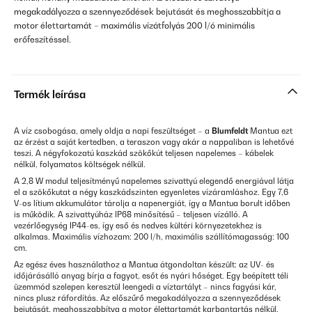
megakadályozza a szennyeződések bejutását és meghosszabbítja a
motor élettartamát – maximális vízátfolyás 200 l/ó minimális
erőfeszítéssel.
Termék leírása
A víz csobogása, amely oldja a napi feszültséget – a
Blumfeldt
Mantua ezt
az érzést a saját kertedben, a teraszon vagy akár a nappaliban is lehetővé
teszi. A négyfokozatú kaszkád szökőkút teljesen napelemes – kábelek
nélkül, folyamatos költségek nélkül.
A 2,8 W modul teljesítményű napelemes szivattyú elegendő energiával látja
el a szökőkutat a négy kaszkádszinten egyenletes vízáramláshoz. Egy 7,6
V-os lítium akkumulátor tárolja a napenergiát, így a Mantua borult időben
is működik. A szivattyúház IP68 minősítésű – teljesen vízálló. A
vezérlőegység IP44-es, így eső és nedves kültéri környezetekhez is
alkalmas. Maximális vízhozam: 200 l/h, maximális szállítómagasság: 100
cm.
Az egész éves használathoz a Mantua átgondoltan készült: az UV- és
időjárásálló anyag bírja a fagyot, esőt és nyári hőséget. Egy beépített téli
üzemmód szelepen keresztül leengedi a víztartályt – nincs fagyási kár,
nincs plusz ráfordítás. Az előszűrő megakadályozza a szennyeződések
bejutását, meghosszabbítva a motor élettartamát karbantartás nélkül.