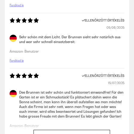
Fordítsd le
ELLENŐRZÖTT ÉRTÉKELÉS
05/08/2025
Sehr schön mit dem Licht. Der Brunnen sieht sehr natürlich aus
und war sehr schnell einsatzbereit.
Amazon-Benutzer
Fordítsd le
ELLENŐRZÖTT ÉRTÉKELÉS
15/07/2025
Dee Brunnen ist sehr schön und funktioniert einwandfrei! Für den
Garten ist er ein Schmuckstück! Es plätschert dahin wenn die
Sonne scheint, man kann ihn überall aufstellen wo man möchte!
Auch die Firma ist sehr nett, wenn man Fragen hat oder was
auch immer, wird alles beantwortet und Lösungen gefunden! Ich
habe grosse Freude mit dem Brunnen! Es lebt gleich der Garten!
Amazon-Benutzer