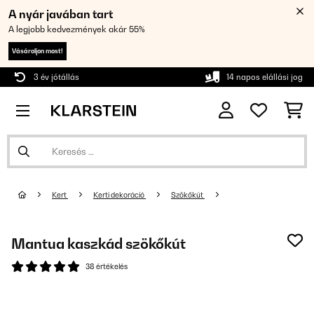
A nyár javában tart
A legjobb kedvezmények akár 55%
Vásároljon most!
3 év jótállás
14 napos elállási jog
Kert
Kerti dekoráció
Szökőkút
Mantua kaszkád szökőkút
38 értékelés