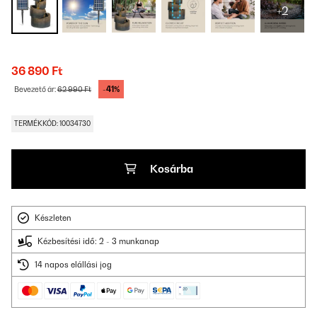
+2
36 890 Ft
-41%
Bevezető ár:
62 990 Ft
TERMÉKKÓD: 10034730
Kosárba
Készleten
Kézbesítési idő: 2 - 3 munkanap
14 napos elállási jog