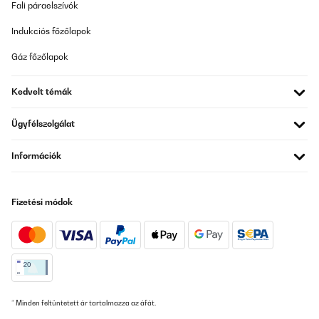
Fali páraelszívók
Ich war zunächst etwas skeptisch, aber der Brunnen und die
vorherigen Bewertungen halten was sie versprechen. Der
Indukciós főzőlapok
Brunnen ist nicht kitschig (gefällt sogar meinem Mann ) und für
den Balkon hat er die ideale Größe. Das Plätschern ist sehr
Gáz főzőlapok
angenehm und entspannt. Der große Vorteil: das Solar Panel hat
einen angebauten Akku. So läuft der Brunnen auch, wenn es
schon dunkel ist oder die Sonne nicht scheint. Bei mir war der
Kedvelt témák
Akku sogar bereits aufgeladen. Damit die Pumpe funktioniert,
muss man nur den Knopf auf der Rückseite des Solar Panels
drücken und schon geht es los (wenn alles angeschlossen ist).
Ügyfélszolgálat
Wenn die Sonne scheint lädt das Panel den Akku dann einfach
immer wieder auf. Will man den Brunnen ausmachen, einfach
wieder den Knopf drücken. Bis zur 5 Sterne Perfektion reicht es
Információk
nicht ganz: die Lämpchen brennen auch am Tag, was zwar nicht
stört, aber auch nicht viel bringt. Wenn man kein gutes
technisches Verständnis hat, dann ist die Anleitung etwas
schwierig zu verstehen. Man muss einfach nur den Schlauch an
Fizetési módok
die Pumpe schließen, die Pumpe mit ausreichend Wasser
bedecken (darauf achten, dass auch noch genug Wasser die
Pumpe bedeckt, wenn die Pumpe gestartet wird) und die Kabel
dann noch mit dem Solar Panel verbinden. Fazit: Super Brunnen,
der umweltfeundlich mit Solarenergie funktioniert und nach einer
Laufzeit von ca. 1 Monat gibt es bisher keine Probleme.
Amazon-Benutzer
* Minden feltüntetett ár tartalmazza az áfát.
Fordítsd le