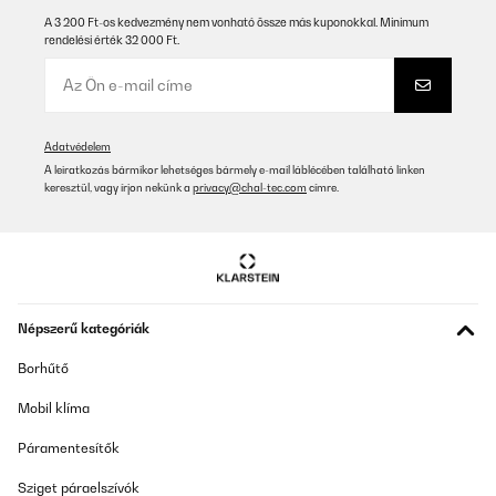
A 3 200 Ft-os kedvezmény nem vonható össze más kuponokkal. Minimum
rendelési érték 32 000 Ft.
Adatvédelem
A leiratkozás bármikor lehetséges bármely e-mail láblécében található linken
keresztül, vagy írjon nekünk a
privacy@chal-tec.com
címre.
Népszerű kategóriák
Borhűtő
Mobil klíma
Páramentesítők
Sziget páraelszívók