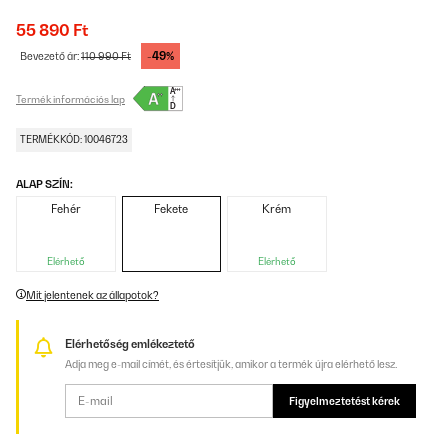
55 890 Ft
-49%
Bevezető ár:
110 990 Ft
Termék információs lap
TERMÉKKÓD: 10046723
ALAP SZÍN:
Fehér
Fekete
Krém
Elérhető
Elérhető
Mit jelentenek az állapotok?
Elérhetőség emlékeztető
Adja meg e-mail címét, és értesítjük, amikor a termék újra elérhető lesz.
Figyelmeztetést kérek