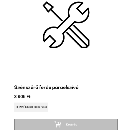
Szénszűrő ferde páraelszívó
3 905 Ft
TERMÉKKÓD: 10047763
Kosárba