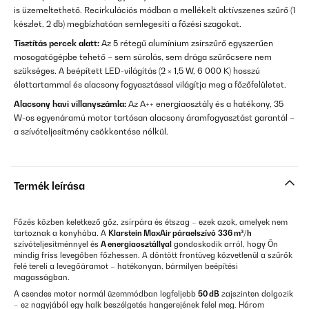
is üzemeltethető. Recirkulációs módban a mellékelt aktívszenes szűrő (1
készlet, 2 db) megbízhatóan semlegesíti a főzési szagokat.
Tisztítás percek alatt:
Az 5 rétegű alumínium zsírszűrő egyszerűen
mosogatógépbe tehető – sem súrolás, sem drága szűrőcsere nem
szükséges. A beépített LED-világítás (2 × 1,5 W, 6 000 K) hosszú
élettartammal és alacsony fogyasztással világítja meg a főzőfelületet.
Alacsony havi villanyszámla:
Az A++ energiaosztály és a hatékony, 35
W-os egyenáramú motor tartósan alacsony áramfogyasztást garantál –
a szívóteljesítmény csökkentése nélkül.
Termék leírása
Főzés közben keletkező gőz, zsírpára és étszag – ezek azok, amelyek nem
tartoznak a konyhába. A
Klarstein MaxAir páraelszívó
336 m³/h
szívóteljesítménnyel és
A energiaosztállyal
gondoskodik arról, hogy Ön
mindig friss levegőben főzhessen. A döntött frontüveg közvetlenül a szűrők
felé tereli a levegőáramot – hatékonyan, bármilyen beépítési
magasságban.
A csendes motor normál üzemmódban legfeljebb
50 dB
zajszinten dolgozik
– ez nagyjából egy halk beszélgetés hangerejének felel meg. Három