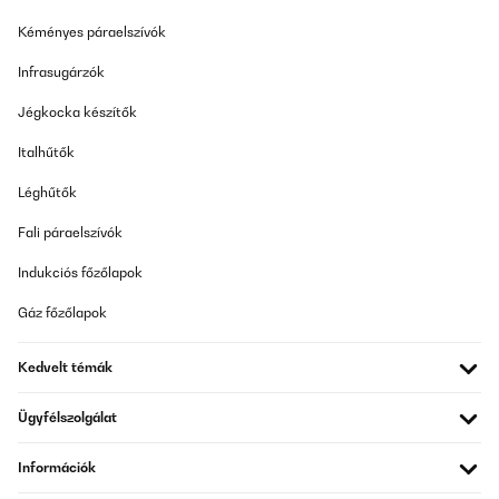
Kéményes páraelszívók
Infrasugárzók
Jégkocka készítők
Italhűtők
Léghűtők
Fali páraelszívók
Indukciós főzőlapok
Gáz főzőlapok
Kedvelt témák
Ügyfélszolgálat
Információk