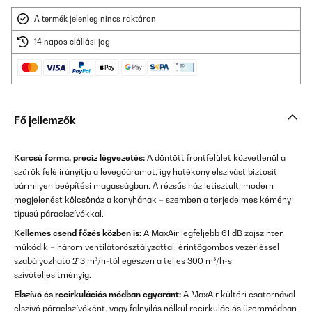
A termék jelenleg nincs raktáron
14 napos elállási jog
Fő jellemzők
Karcsú forma, precíz légvezetés:
A döntött frontfelület közvetlenül a
szűrők felé irányítja a levegőáramot, így hatékony elszívást biztosít
bármilyen beépítési magasságban. A rézsűs ház letisztult, modern
megjelenést kölcsönöz a konyhának – szemben a terjedelmes kémény
típusú páraelszívókkal.
Kellemes csend főzés közben is:
A MaxAir legfeljebb 61 dB zajszinten
működik – három ventilátorösztályzattal, érintőgombos vezérléssel
szabályozható 213 m³/h-tól egészen a teljes 300 m³/h-s
szívóteljesítményig.
Elszívó és recirkulációs módban egyaránt:
A MaxAir kültéri csatornával
elszívó páraelszívóként, vagy falnyílás nélkül recirkulációs üzemmódban