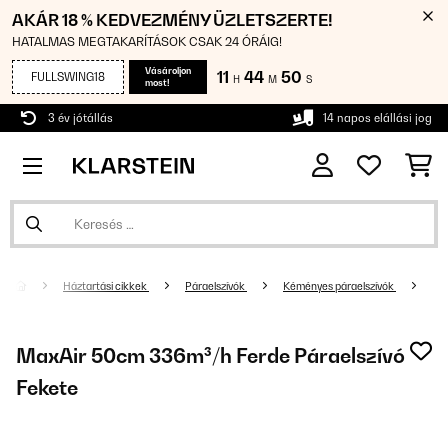
AKÁR 18 % KEDVEZMÉNY ÜZLETSZERTE!
HATALMAS MEGTAKARÍTÁSOK CSAK 24 ÓRÁIG!
Vásároljon
11
44
50
FULLSWING18
H
M
S
most!
3 év jótállás
14 napos elállási jog
Háztartási cikkek
Páraelszívók
Kéményes páraelszívók
MaxAir 50cm 336m³/h Ferde Páraelszívó
Fekete