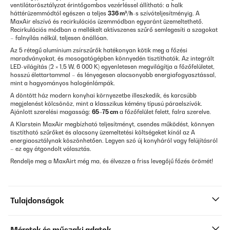
ventilátorösztályzat érintőgombos vezérléssel állítható: a halk
háttérüzemmódtól egészen a teljes
336 m³/h
-s szívóteljesítményig. A
MaxAir elszívó és recirkulációs üzemmódban egyaránt üzemeltethető.
Recirkulációs módban a mellékelt aktívszenes szűrő semlegesíti a szagokat
– falnyílás nélkül, teljesen önállóan.
Az 5 rétegű alumínium zsírszűrők hatékonyan kötik meg a főzési
maradványokat, és mosogatógépben könnyedén tisztíthatók. Az integrált
LED-világítás (2 × 1,5 W, 6 000 K) egyenletesen megvilágítja a főzőfelületet,
hosszú élettartammal – és lényegesen alacsonyabb energiafogyasztással,
mint a hagyományos halogénlámpák.
A döntött ház modern konyhai környezetbe illeszkedik, és karcsúbb
megjelenést kölcsönöz, mint a klasszikus kémény típusú páraelszívók.
Ajánlott szerelési magasság:
65–75 cm
a főzőfelület felett, falra szerelve.
A Klarstein MaxAir megbízható teljesítményt, csendes működést, könnyen
tisztítható szűrőket és alacsony üzemeltetési költségeket kínál az A
energiaosztálynak köszönhetően. Legyen szó új konyháról vagy felújításról
– ez egy átgondolt választás.
Rendelje meg a MaxAirt még ma, és élvezze a friss levegőjű főzés örömét!
Tulajdonságok
Méretek és műszaki adatok