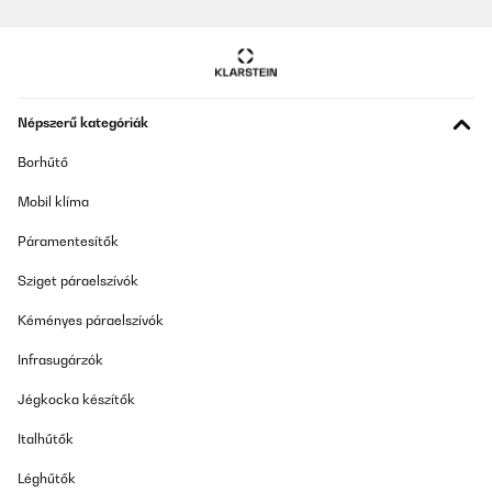
Népszerű kategóriák
Borhűtő
Mobil klíma
Páramentesítők
Sziget páraelszívók
Kéményes páraelszívók
Infrasugárzók
Jégkocka készítők
Italhűtők
Léghűtők