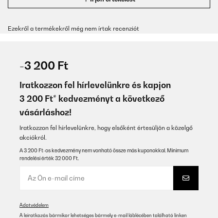
Ezekről a termékekről még nem írtak recenziót
-3 200 Ft
Iratkozzon fel hírlevelünkre és kapjon
3 200 Ft* kedvezményt a következő
vásárláshoz!
Iratkozzon fel hírlevelünkre, hogy elsőként értesüljön a közelgő
akciókról.
A 3 200 Ft-os kedvezmény nem vonható össze más kuponokkal. Minimum
rendelési érték 32 000 Ft.
Adatvédelem
A leiratkozás bármikor lehetséges bármely e-mail láblécében található linken