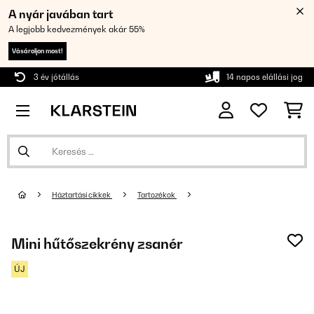
A nyár javában tart
A legjobb kedvezmények akár 55%
Vásároljon most!
3 év jótállás
14 napos elállási jog
Háztartási cikkek
Tartozékok
Mini hűtőszekrény zsanér
ÚJ