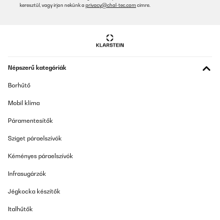
keresztül, vagy írjon nekünk a
privacy@chal-tec.com
címre.
Népszerű kategóriák
Borhűtő
Mobil klíma
Páramentesítők
Sziget páraelszívók
Kéményes páraelszívók
Infrasugárzók
Jégkocka készítők
Italhűtők