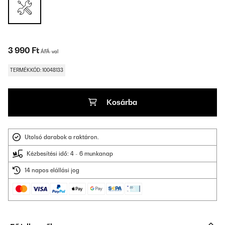
3 990 Ft
ÁFÁ-val
TERMÉKKÓD: 10048133
Kosárba
Utolsó darabok a raktáron.
Kézbesítési idő: 4 - 6 munkanap
14 napos elállási jog