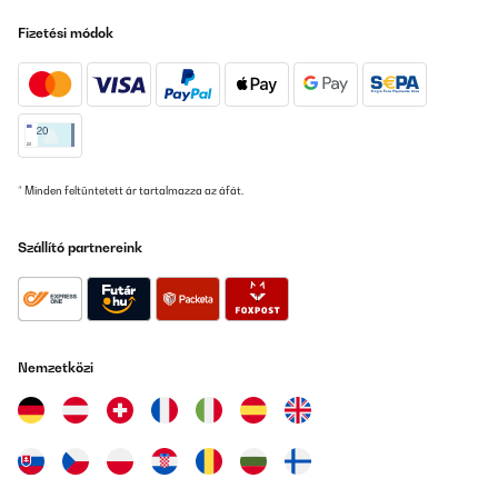
Fizetési módok
* Minden feltüntetett ár tartalmazza az áfát.
Szállító partnereink
Nemzetközi