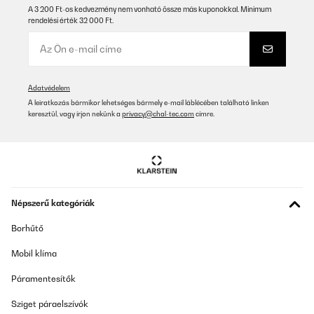
A 3 200 Ft-os kedvezmény nem vonható össze más kuponokkal. Minimum
rendelési érték 32 000 Ft.
Adatvédelem
A leiratkozás bármikor lehetséges bármely e-mail láblécében található linken
keresztül, vagy írjon nekünk a
privacy@chal-tec.com
címre.
Népszerű kategóriák
Borhűtő
Mobil klíma
Páramentesítők
Sziget páraelszívók