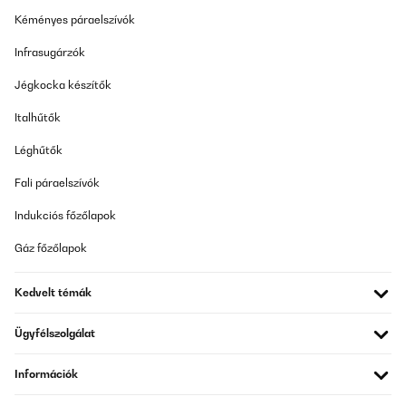
Kéményes páraelszívók
Infrasugárzók
Jégkocka készítők
Italhűtők
Léghűtők
Fali páraelszívók
Indukciós főzőlapok
Gáz főzőlapok
Kedvelt témák
Ügyfélszolgálat
Információk