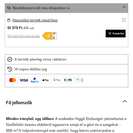
Rendelkezésre áll más állapotban is
Használat termék vásárlása
51 375 Ft
ÁFÁ-val
Kosárba
Termék információs lap
A termék jelenleg nincs raktáron
14 napos elállási jog
Fő jellemzők
Minden irányból, egy időben:
A szabadon függő főzősziget-páraelszívó a
főzőfelület összes oldaláról egyszerre szívja el a gőzt és a szagokat –
559 m³/h teljesítménnyel már azelőtt, hogy bármi szétterjedne a