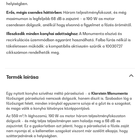
helyiségben.
Erős, mégis csendes háttérben:
Három teljesítményfokozat, és még
maximumon is legfeljebb 68 dB a zajszint – a 190 W-os motor
csendesen dolgozik, anélkül hogy elvonná a figyelmet a főzés örömétől.
Illeszkedik minden konyhai adottsághoz:
A Monumenta elszívó és
recirkulációs üzemmódban egyaránt használható. Falba fúrás nélkül is
tökéletesen működik: a kompatibilis aktívszén-szűrők a 10030727
cikkszámon rendelhetők meg.
Termék leírása
Egy nyitott konyha szívéhez méltó páraelszívó – a
Klarstein Monumenta
főzősziget-páraelszívó nemcsak dolgozik, hanem díszít is. Szabadon lóg a
főzősziget felett, minden irányból egyszerre szívja el a gőzt és a szagokat,
és maga válik a konyha látványos középpontjává.
Az 559 m³/h léghozamú, 190 W-os motor három teljesítményfokozaton
dolgozik – és még teljes teljesítményen sem haladja meg a 68 dB-es
zajszintet. Ez a gyakorlatban azt jelenti, hogy a páraelszívó a főzés zaját
nem nyomja el, a kellemetlen szagokat viszont már azelőtt elkapja, hogy
szétterjednének a helyiségben.