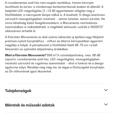
A rozsdamentes acél ház nem csupán esztétikus, hanem könnyen
tisztítható és tartós: a mindennapi karbantartásnak éveken át ellenáll. A
beépített LED-megvilágítás (2 × 1,5 W) egyenletesen világítja meg a
főzőfelületet, a mennyezeti lámpa nélkül is. A kivehető, 5 rétegű alumínium
zsírszűrő mosogatógépben mosható – semmi áztatás, semmi súrolás. Ha
nincs lehetőség külső levegőkivezetésre, a Monumenta recirkulációs
üzemmódban is működtethető: a megfelelő aktívszén-szűrők a 10030727
cikkszámon érhetők el.
A Klarstein Monumenta az első számú választás új építésű vagy felújított
prémium nyitott konyhákhoz – otthon és éttermi környezetben egyaránt
megállja a helyét. A páraelszívót a főzőfelület felett 65–75 cm-re kell
felszerelni az optimális teljesítmény érdekében.
Miért a Klarstein Monumenta?
559 m³/h szívóteljesítmény, max. 68 dB
zajszint, rozsdamentes acél ház, LED-megvilágítás, mosogatógépben
mosható zsírszűrő és rugalmas üzemmódok – ahol a funkció és a design
egyforma súlyú. Rendelje meg még ma, és tegye a főzőszigetet konyháján
az Ön otthonának igazi ékszerévé.
Tulajdonságok
Méretek és műszaki adatok