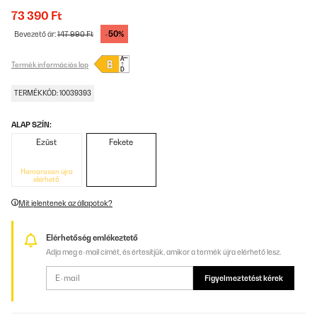
73 390 Ft
-50%
Bevezető ár:
147 990 Ft
Termék információs lap
TERMÉKKÓD: 10039393
ALAP SZÍN:
Ezüst
Fekete
Hamarosan újra
elérhető
Mit jelentenek az állapotok?
Elérhetőség emlékeztető
Adja meg e-mail címét, és értesítjük, amikor a termék újra elérhető lesz.
Figyelmeztetést kérek