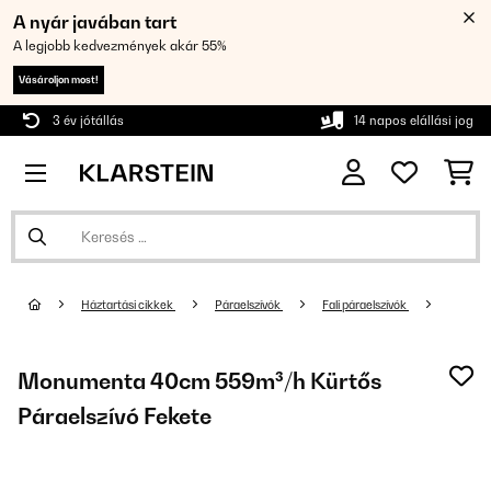
A nyár javában tart
A legjobb kedvezmények akár 55%
Vásároljon most!
3 év jótállás
14 napos elállási jog
Háztartási cikkek
Páraelszívók
Fali páraelszívók
Monumenta 40cm 559m³/h Kürtős
Páraelszívó Fekete