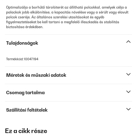
Optimalizálja a borhűtő tárolóterét az állítható polcokkal, amelyek célja a
palackok jobb elkülönítése, a kapacitás növelése vagy a sérült vagy elavult
polcok cseréje. Az általános szerelési utasításokat és egyéb
figyelmeztetéseket be kell tartani a megfelelő illeszkedés és stabilitás
biztosítása érdekében.
Tulajdonságok
Termékkód: 10047194
Méretek és műszaki adatok
Csomag tartalma
Szállítási feltételek
Ez a cikk része