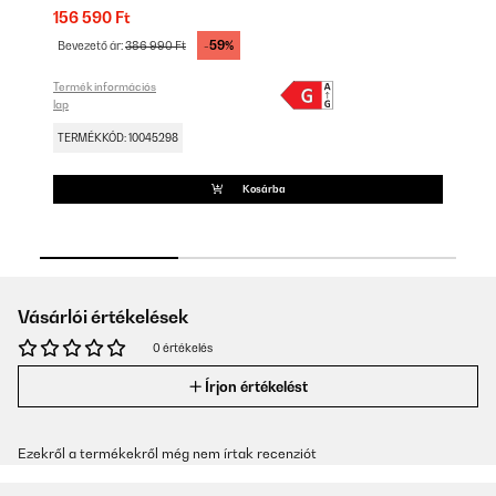
156 590 Ft
17
-59%
Bevezető ár:
386 990 Ft
Be
Termék információs
Ter
lap
lap
TERMÉKKÓD: 10045298
TE
Kosárba
Vásárlói értékelések
0 értékelés
Írjon értékelést
Ezekről a termékekről még nem írtak recenziót