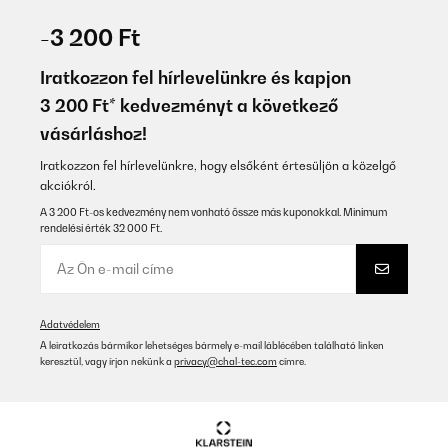
-3 200 Ft
Iratkozzon fel hírlevelünkre és kapjon
3 200 Ft* kedvezményt a következő
vásárláshoz!
Iratkozzon fel hírlevelünkre, hogy elsőként értesüljön a közelgő
akciókról.
A 3 200 Ft-os kedvezmény nem vonható össze más kuponokkal. Minimum
rendelési érték 32 000 Ft.
Adatvédelem
A leiratkozás bármikor lehetséges bármely e-mail láblécében található linken
keresztül, vagy írjon nekünk a
privacy@chal-tec.com
címre.