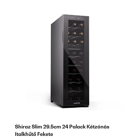
Shiraz Slim 29.5cm 24 Palack Kétzónás
S
Italkhűtő Fekete
It