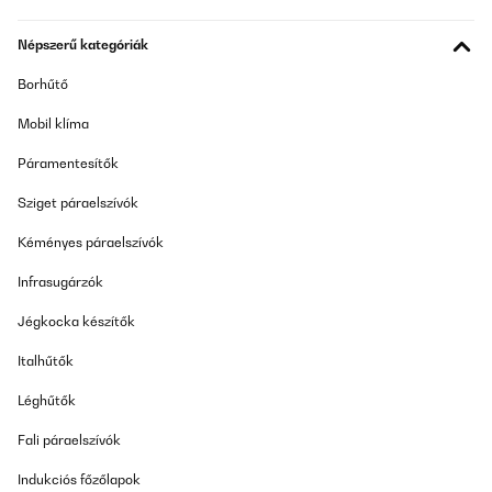
Népszerű kategóriák
Borhűtő
Mobil klíma
Páramentesítők
Sziget páraelszívók
Kéményes páraelszívók
Infrasugárzók
Jégkocka készítők
Italhűtők
Léghűtők
Fali páraelszívók
Indukciós főzőlapok