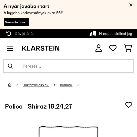
A nyár javában tart
A legjobb kedvezmények akár 55%
Vásároljon most!
3 év jótállás
14 napos elállási jog
Háztartási cikkek
Borhűtő
Polica - Shiraz 18,24,27