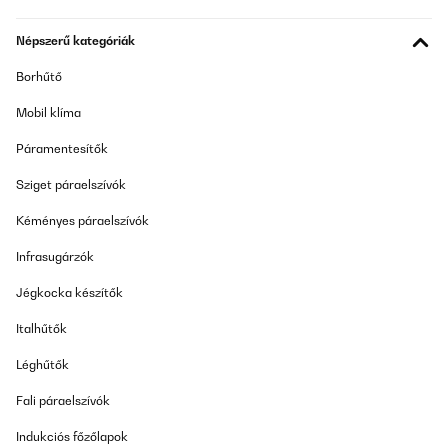
Népszerű kategóriák
Borhűtő
Mobil klíma
Páramentesítők
Sziget páraelszívók
Kéményes páraelszívók
Infrasugárzók
Jégkocka készítők
Italhűtők
Léghűtők
Fali páraelszívók
Indukciós főzőlapok