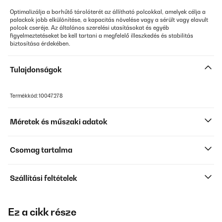
Optimalizálja a borhűtő tárolóterét az állítható polcokkal, amelyek célja a
palackok jobb elkülönítése, a kapacitás növelése vagy a sérült vagy elavult
polcok cseréje. Az általános szerelési utasításokat és egyéb
figyelmeztetéseket be kell tartani a megfelelő illeszkedés és stabilitás
biztosítása érdekében.
Tulajdonságok
Termékkód: 10047278
Méretek és műszaki adatok
Csomag tartalma
Szállítási feltételek
Ez a cikk része