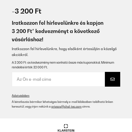
-3 200 Ft
Iratkozzon fel hírlevelünkre és kapjon
3 200 Ft* kedvezményt a következő
vásárláshoz!
Iratkozzon fel hírlevelünkre, hogy elsőként értesüljön a közelgő
akciókról.
A 3 200 Ft-os kedvezmény nem vonható össze más kuponokkal. Minimum
rendelési érték 32 000 Ft.
Adatvédelem
A leiratkozás bármikor lehetséges bármely e-mail láblécében található linken
keresztül, vagy írjon nekünk a
privacy@chal-tec.com
címre.