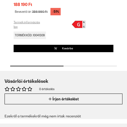
188 190 Ft
20
-51%
Bevezető ár:
386 990 Ft
Be
Termék információs
Ter
lap
lap
TERMÉKKÓD: 10041309
TE
Kosárba
Vásárlói értékelések
0 értékelés
Írjon értékelést
Ezekről a termékekről még nem írtak recenziót