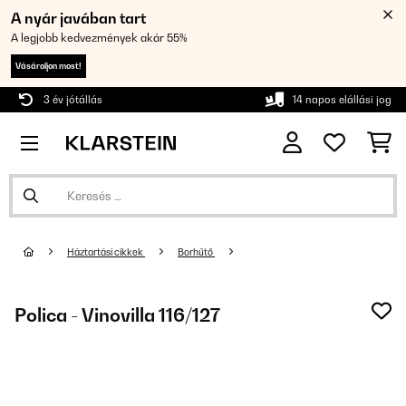
A nyár javában tart
A legjobb kedvezmények akár 55%
Vásároljon most!
3 év jótállás
14 napos elállási jog
Háztartási cikkek
Borhűtő
Polica - Vinovilla 116/127