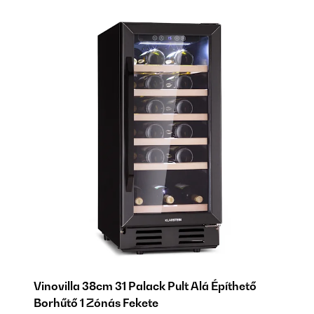
Vinovilla 38cm 31 Palack Pult Alá Építhető
Vi
Borhűtő 1 Zónás Fekete
B