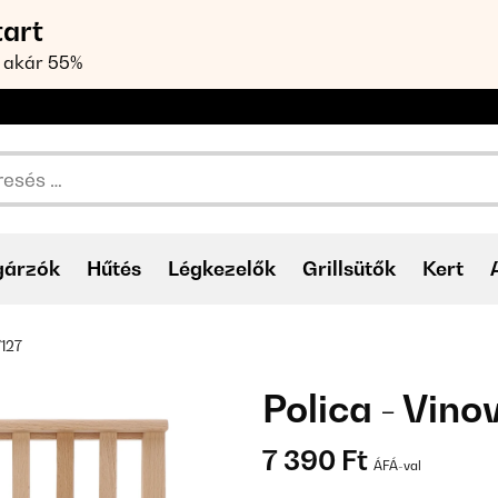
tart
 akár 55%
gárzók
Hűtés
Légkezelők
Grillsütők
Kert
/127
Polica - Vinov
7 390 Ft
ÁFÁ-val