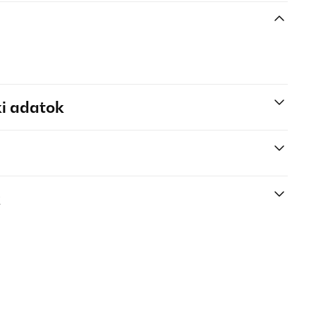
i adatok
k