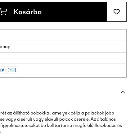
Kosárba
nkanap
rét az állítható polcokkal, amelyek célja a palackok jobb
se vagy a sérült vagy elavult polcok cseréje. Az általános
figyelmeztetéseket be kell tartani a megfelelő illeszkedés és
.