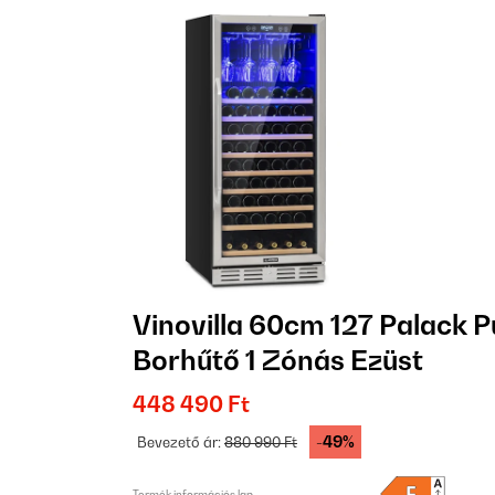
Vinovilla 60cm 127 Palack P
Borhűtő 1 Zónás Ezüst
448 490 Ft
-49%
Bevezető ár:
880 990 Ft
Termék információs lap