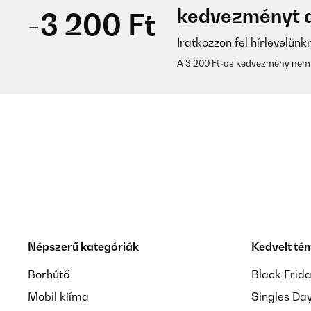
kedvezményt a
-3 200 Ft
Iratkozzon fel hírlevelünk
A 3 200 Ft-os kedvezmény nem 
Népszerű kategóriák
Kedvelt té
Borhűtő
Black Frid
Mobil klíma
Singles Da