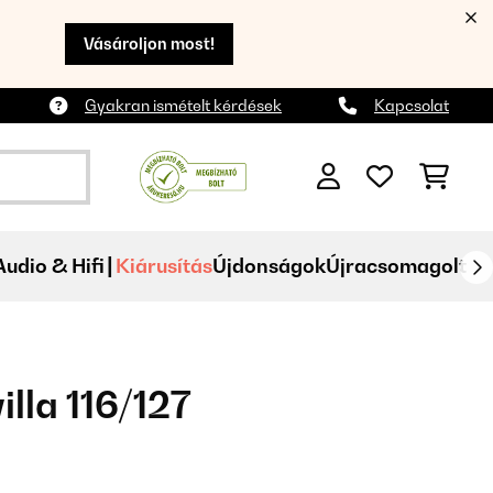
Vásároljon most!
Gyakran ismételt kérdések
Kapcsolat
Audio & Hifi
Kiárusítás
Újdonságok
Újracsomagolt
illa 116/127