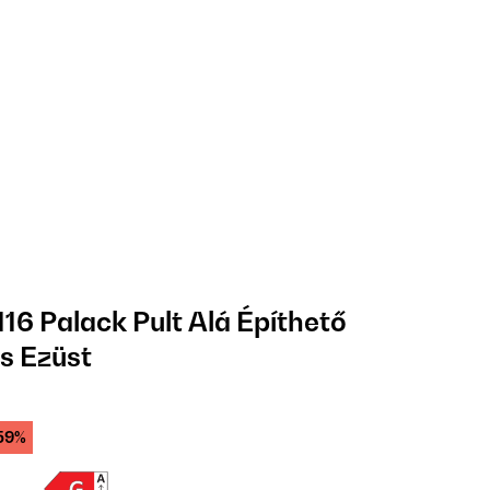
116 Palack Pult Alá Építhető
s Ezüst
59%