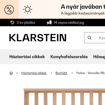
A nyár javában 
A legjobb kedvezmények
3 év jótállás
14 napos elállási jog
Háztartási cikkek
Konyhafelszerelés
Hősu
Háztartási cikkek
Borhűtő
Polica - Vinovilla 116