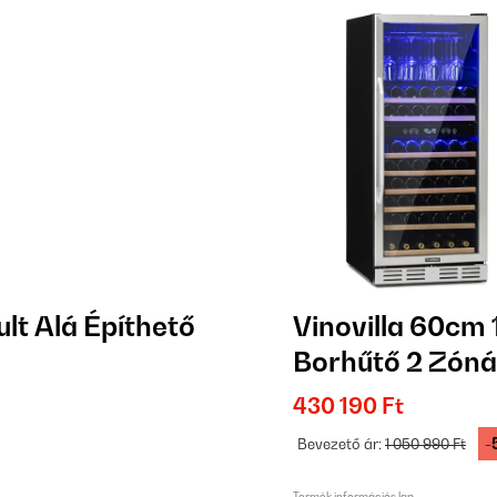
ult Alá Építhető
Vinovilla 60cm 
Borhűtő 2 Zóná
430 190 Ft
-
Bevezető ár:
1 050 990 Ft
Termék információs lap