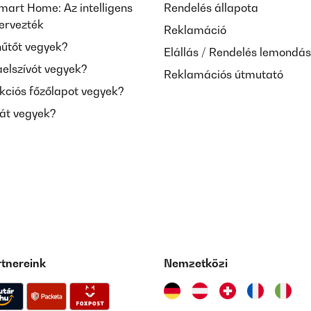
mart Home: Az intelligens
Rendelés állapota
tervezték
Reklamáció
hűtőt vegyek?
Elállás / Rendelés lemondá
aelszívót vegyek?
Reklamációs útmutató
kciós főzőlapot vegyek?
mát vegyek?
rtnereink
Nemzetközi