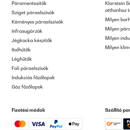
Páramentesítők
Klarstein S
otthonhoz 
Sziget páraelszívók
Milyen bor
Kéményes páraelszívók
Milyen pár
Infrasugárzók
Milyen indu
Jégkocka készítők
Milyen klí
Italhűtők
Léghűtők
Fali páraelszívók
Indukciós főzőlapok
Gáz főzőlapok
Fizetési módok
Szállító pa