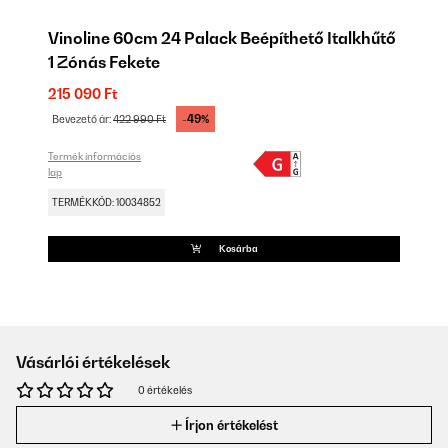
Vinoline 60cm 24 Palack Beépíthető Italkhűtő
1 Zónás Fekete
215 090 Ft
-49%
Bevezető ár:
422 990 Ft
Termék információs
lap
TERMÉKKÓD: 10034852
Kosárba
Vásárlói értékelések
0 értékelés
Írjon értékelést