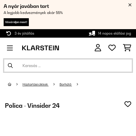
A nyár javában tart
A legjobb kedvezmények akár 55%
Vásároljon most!
3 év jótállás
14 napos elállási jog
Háztartási cikkek
Borhűtő
Polica - Vinsider 24