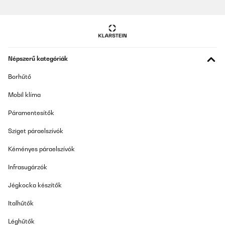
Népszerű kategóriák
Borhűtő
Mobil klíma
Páramentesítők
Sziget páraelszívók
Kéményes páraelszívók
Infrasugárzók
Jégkocka készítők
Italhűtők
Léghűtők