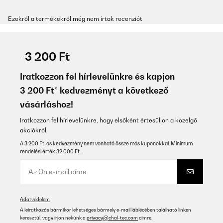
Ezekről a termékekről még nem írtak recenziót
-3 200 Ft
Iratkozzon fel hírlevelünkre és kapjon
3 200 Ft* kedvezményt a következő
vásárláshoz!
Iratkozzon fel hírlevelünkre, hogy elsőként értesüljön a közelgő
akciókról.
A 3 200 Ft-os kedvezmény nem vonható össze más kuponokkal. Minimum
rendelési érték 32 000 Ft.
Adatvédelem
A leiratkozás bármikor lehetséges bármely e-mail láblécében található linken
keresztül, vagy írjon nekünk a
privacy@chal-tec.com
címre.