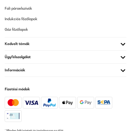
Fali páraelszívók
Indukciós főzőlapok
Gáz főzőlapok
Kedvelt témák
Ügyfélszolgálat
Információk
Fizetési módok
* Minden feltüntetett ár tartalmazza az áfát.