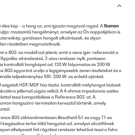
z éles kép – a hang az, ami igazán magával ragad. A
Numan
újtja: moziszintű hangélményt, amelyet az Ön nappalijában is
z sztereókép, gondosan hangolt alkatrészek, és olyan
nden részletben megmutatkozik.
 a 803-as modell azt jelenti, amit a neve ígér: referenciát a
Appolito-elrendezésű, 2 utas rendszer nyílt, pontosan
 is kontrollált hangképet ad. 120 W folyamatos és 200 W
ce 803 egyaránt uralja a legigényesebb zenei részleteket és a
mális teljesítményhez 100–200 W-os erősítő ajánlott.
 szigetelt HDF/MDF ház tiszta, kontrollált mélyhangot biztosít
ukciókra jellemző zúgás nélkül. A 4 ohmos impedancia széles
lattal teszi kompatibilissé a Reference 803-at. A
uman hangszóró-terminálon keresztül történik, amely
antál.
nce 803 zökkenőmentesen illeszthető 5.1-es vagy 7.1-es
kiegészítve térbe töltő hangzást ad, amelyet akciófilmek
lapon elhelyezett fali rögzítési rendszer lehetővé teszi a falra