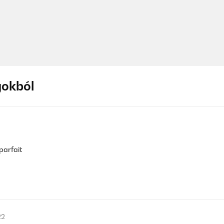
gokból
 parfait
22