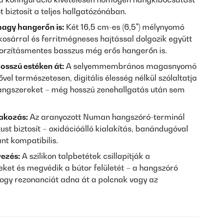
ót biztosít a teljes hallgatózónában.
agy hangerőn is:
Két 16,5 cm-es (6,5") mélynyomó
sárral és ferritmégneses hajtással dolgozik együtt
 torzításmentes basszus még erős hangerőn is.
osszú estéken át:
A selyemmembrános magasnyomó
el természetesen, digitális élesség nélkül szólaltatja
ngszereket – még hosszú zenehallgatás után sem
akozás:
Az aranyozott Numan hangszóró-terminál
ust biztosít – oxidációálló kialakítás, banándugóval
nt kompatibilis.
yezés:
A szilikon talpbetétek csillapítják a
ket és megvédik a bútor felületét – a hangszóró
hogy rezonanciát adna át a polcnak vagy az