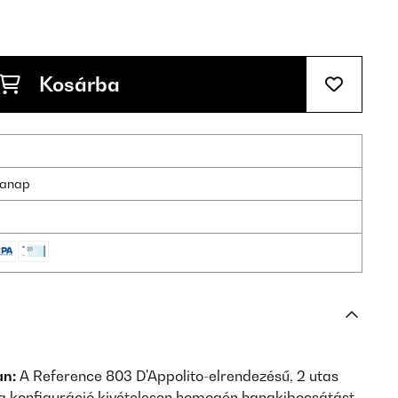
Kosárba
nkanap
an:
A Reference 803 D'Appolito-elrendezésű, 2 utas
 a konfiguráció kivételesen homogén hangkibocsátást