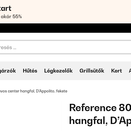
tart
 akár 55%
gárzók
Hűtés
Légkezelők
Grillsütők
Kert
vos center hangfal, D’Appolito, fekete
Reference 80
hangfal, D’Ap