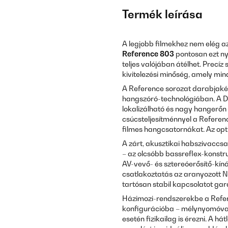
Termék leírása
A legjobb filmekhez nem elég a
Reference 803
pontosan ezt ny
teljes valójában átélhet. Precí
kivitelezési minőség, amely mi
A Reference sorozat darabjaként
hangszóró-technológiában. A D'
lokalizálható és nagy hangerőn
csúcsteljesítménnyel a Referen
filmes hangcsatornákat. Az opti
A zárt, akusztikai habszivaccsal
– az olcsóbb bassreflex-konstr
AV-vevő- és sztereóerősítő-kíná
csatlakoztatás az aranyozott N
tartósan stabil kapcsolatot gar
Házimozi-rendszerekbe a Refere
konfigurációba – mélynyomóval 
esetén fizikailag is érezni. A hát