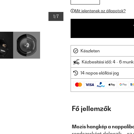
Mit jelentenek az állapotok?
1/7
+2
Készleten
Kézbesítési idő: 4 - 6 mu
14 napos elállási jog
Fő jellemzők
Mozis hangkép a nappalib
rendszerként dolgozik – ez