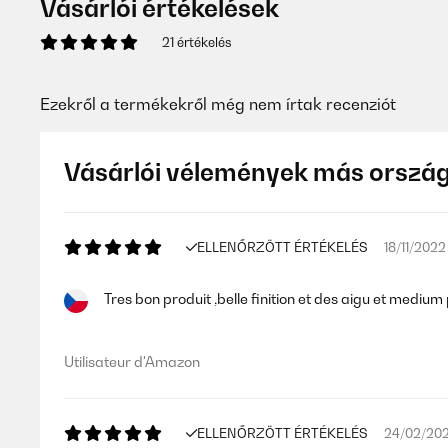
Vásárlói értékelések
21 értékelés
Ezekről a termékekről még nem írtak recenziót
Vásárlói vélemények más orszá
ELLENŐRZÖTT ÉRTÉKELÉS
18/11/2022
Tres bon produit ,belle finition et des aigu et medium
Utilisateur d'Amazon
ELLENŐRZÖTT ÉRTÉKELÉS
24/02/20