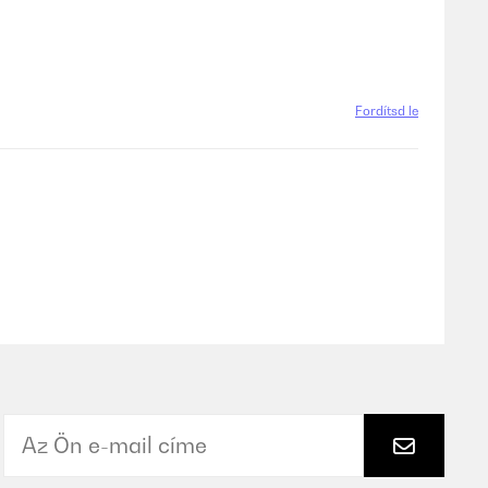
Fordítsd le
Fordítsd le
digt. Schon beim Auspacken merkt mann, dass die Leute von
erdem weiße Stoffhandschuhe beigelegt! Das habe ich