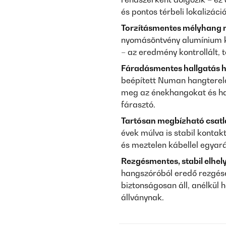
és pontos térbeli lokalizáci
Torzításmentes mélyhang n
nyomásöntvény alumínium ko
– az eredmény kontrollált,
Fáradásmentes hallgatás h
beépített Numan hangterelőv
meg az énekhangokat és ha
fárasztó.
Tartósan megbízható csatl
évek múlva is stabil kontakt
és meztelen kábellel egyará
Rezgésmentes, stabil elhel
hangszóróból eredő rezgése
biztonságosan áll, anélkül 
állványnak.