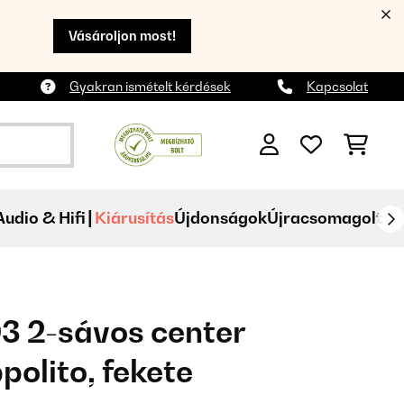
Vásároljon most!
Gyakran ismételt kérdések
Kapcsolat
Audio & Hifi
Kiárusítás
Újdonságok
Újracsomagolt
3 2-sávos center
polito, fekete