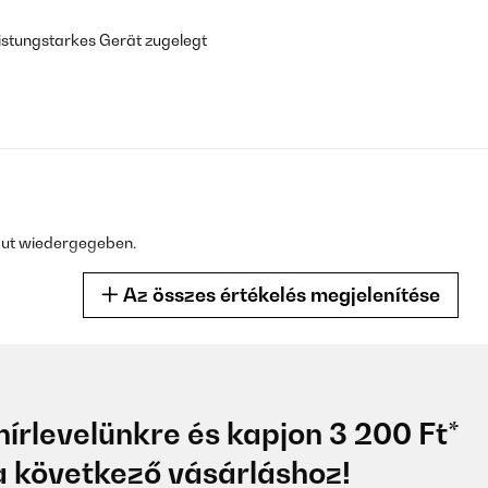
eistungstarkes Gerät zugelegt
 gut wiedergegeben.
Az összes értékelés megjelenítése
2
hírlevelünkre és kapjon 3 200 Ft*
rhalb von 2 Tagen - geliefert. Wesentlicher schneller, als angekün
 következő vásárláshoz!
sicheren Verpackung in 2 stabilen Kartons sind zum Auspacken auß