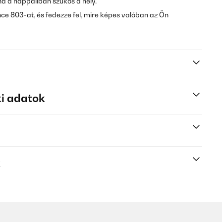
 ha a nappaliban szűkös a hely.
e 803-at, és fedezze fel, mire képes valóban az Ön
i adatok
k