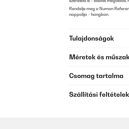
szerelést is – ideális megoldás,
Rendelje meg a Numan Referenc
nappalija – hangban.
Tulajdonságok
Méretek és műszak
Csomag tartalma
Szállítási feltétele