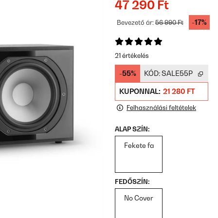
47 290 Ft
-17%
Bevezető ár:
56 990 Ft
21 értékelés
-55%
KÓD:
SALE55P
KUPONNAL:
21 280 FT
Felhasználási feltételek
ALAP SZÍN:
Fekete fa
FEDŐSZÍN:
No Cover