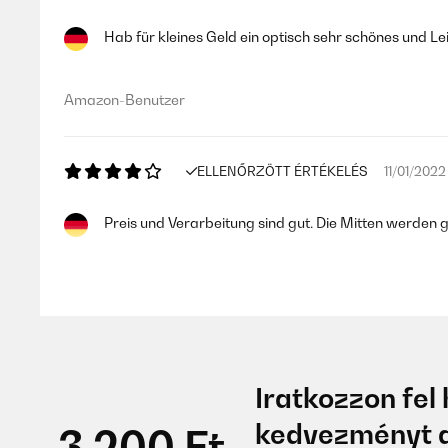
Hab für kleines Geld ein optisch sehr schönes und L
Amazon-Benutzer
ELLENŐRZÖTT ÉRTÉKELÉS
11/01/2022
Preis und Verarbeitung sind gut. Die Mitten werden
Amazon-Benutzer
ELLENŐRZÖTT ÉRTÉKELÉS
04/01/202
Iratkozzon fel 
Der Centerlausprecheruwurde mir sehr schnell - inne
kedvezményt a
Numan Wert auf Qualität legen: Abgesehen von der 
-3 200 Ft