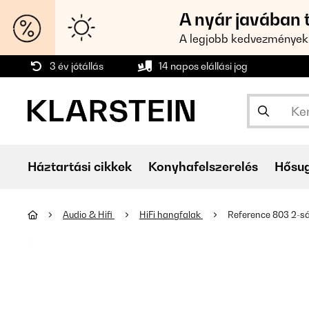
A nyár javában 
A legjobb kedvezmények
3 év jótállás
14 napos elállási jog
Háztartási cikkek
Konyhafelszerelés
Hősu
Audio & Hifi
HiFi hangfalak
Reference 803 2-sá