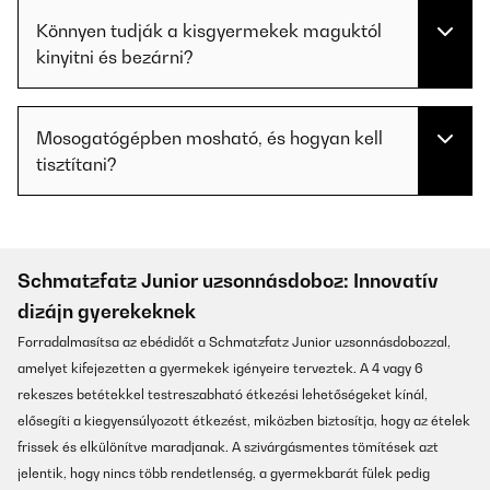
Könnyen tudják a kisgyermekek maguktól
kinyitni és bezárni?
Mosogatógépben mosható, és hogyan kell
tisztítani?
Schmatzfatz Junior uzsonnásdoboz: Innovatív
dizájn gyerekeknek
Forradalmasítsa az ebédidőt a Schmatzfatz Junior uzsonnásdobozzal,
amelyet kifejezetten a gyermekek igényeire terveztek. A 4 vagy 6
rekeszes betétekkel testreszabható étkezési lehetőségeket kínál,
elősegíti a kiegyensúlyozott étkezést, miközben biztosítja, hogy az ételek
frissek és elkülönítve maradjanak. A szivárgásmentes tömítések azt
jelentik, hogy nincs több rendetlenség, a gyermekbarát fülek pedig