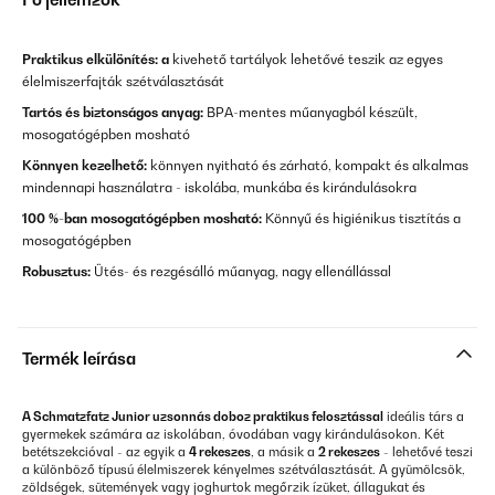
Praktikus elkülönítés: a
kivehető tartályok lehetővé teszik az egyes
élelmiszerfajták szétválasztását
Tartós és biztonságos anyag:
BPA-mentes műanyagból készült,
mosogatógépben mosható
Könnyen kezelhető:
könnyen nyitható és zárható, kompakt és alkalmas
mindennapi használatra - iskolába, munkába és kirándulásokra
100 %-ban mosogatógépben mosható:
Könnyű és higiénikus tisztítás a
mosogatógépben
Robusztus:
Ütés- és rezgésálló műanyag, nagy ellenállással
Termék leírása
A Schmatzfatz Junior uzsonnás doboz praktikus felosztással
ideális társ a
gyermekek számára az iskolában, óvodában vagy kirándulásokon. Két
betétszekcióval - az egyik a
4 rekeszes
, a másik a
2 rekeszes
- lehetővé teszi
a különböző típusú élelmiszerek kényelmes szétválasztását. A gyümölcsök,
zöldségek, sütemények vagy joghurtok megőrzik ízüket, állagukat és