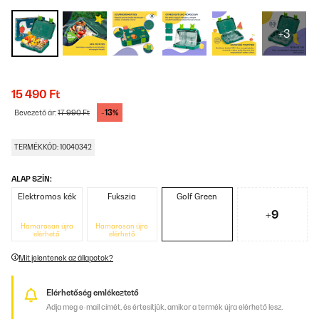
+3
15 490 Ft
-13%
Bevezető ár:
17 990 Ft
TERMÉKKÓD: 10040342
ALAP SZÍN:
Elektromos kék
Fukszia
Golf Green
+9
Hamarosan újra
Hamarosan újra
elérhető
elérhető
Mit jelentenek az állapotok?
Elérhetőség emlékeztető
Adja meg e-mail címét, és értesítjük, amikor a termék újra elérhető lesz.