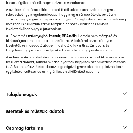
frissességüket anélkül, hogy az ízek keverednének.
A szilikon tömítéssel ellátott belső fedél tökéletesen lezárja az egyes
rekeszeket, így megakadályozza, hogy még a sűrűbb ételek, például a
zabkása vagy a gyümölcspüré is kifolyjon. A megbízható zárókapcsok még
útközben is szilárdan zárva tartják a dobozt - akár hátizsákban,
iskolatáskában vagy a játszótéren.
a >Box tartós
műanyagból készült, BPA nélkül
, amely nem mérgező és
biztonságos a mindennapi használatra. A belső rekeszek könnyen
kivehetők és mosogatógépben moshatók, így a tisztítás gyors és
kényelmes. Egyszerűen törölje át a külső felületét egy nedves ruhával.
A vidám motívumokkal díszített színes dizájn nemcsak praktikus eszközzé
teszi ezt a dobozt, hanem minden gyermek napjának szórakoztató részévé
is. A Schmatzfatz Junior doboz segítségével gyermeke mindig kéznél lesz
egy ízletes, változatos és higiénikusan elkülönített uzsonna.
Tulajdonságok
Méretek és műszaki adatok
Csomag tartalma