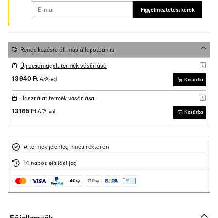
Figyelmeztetést kérek
Rendelkezésre áll más állapotban is
Újracsomagolt termék vásárlása
13 940 Ft
ÁFÁ-val
Kosárba
Használat termék vásárlása
13 165 Ft
ÁFÁ-val
Kosárba
A termék jelenleg nincs raktáron
14 napos elállási jog
Fő jellemzők