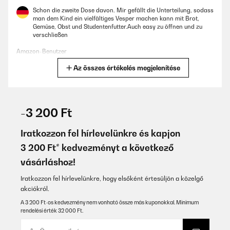
Schon die zweite Dose davon. Mir gefällt die Unterteilung, sodass
man dem Kind ein vielfältiges Vesper machen kann mit Brot,
Gemüse, Obst und Studentenfutter.Auch easy zu öffnen und zu
verschließen
Amazon-Benutzer
Az összes értékelés megjelenítése
Fordítsd le
ELLENŐRZÖTT ÉRTÉKELÉS
25/01/2026
-3 200 Ft
Sehr schöne und stabile Dose! Der Kunststoffe macht einen
hochwertigen Eindruck!
Iratkozzon fel hírlevelünkre és kapjon
3 200 Ft* kedvezményt a következő
Amazon-Benutzer
vásárláshoz!
Fordítsd le
Iratkozzon fel hírlevelünkre, hogy elsőként értesüljön a közelgő
akciókról.
ELLENŐRZÖTT ÉRTÉKELÉS
21/01/2026
A 3 200 Ft-os kedvezmény nem vonható össze más kuponokkal. Minimum
rendelési érték 32 000 Ft.
Absolut dicht, sehr praktisch, einfach zu reinigen. Top Produkt!