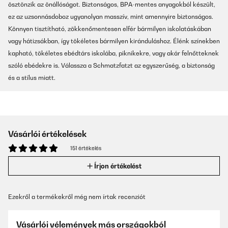
ösztönzik az önállóságot. Biztonságos, BPA-mentes anyagokból készült,
ez az uzsonnásdoboz ugyanolyan masszív, mint amennyire biztonságos.
Könnyen tisztítható, zökkenőmentesen elfér bármilyen iskolatáskában
vagy hátizsákban, így tökéletes bármilyen kiránduláshoz. Élénk színekben
kapható, tökéletes ebédtárs iskolába, piknikekre, vagy akár felnőtteknek
szóló ebédekre is. Válassza a Schmatzfatzt az egyszerűség, a biztonság
és a stílus miatt.
Vásárlói értékelések
151 értékelés
Írjon értékelést
Ezekről a termékekről még nem írtak recenziót
Vásárlói vélemények más országokból