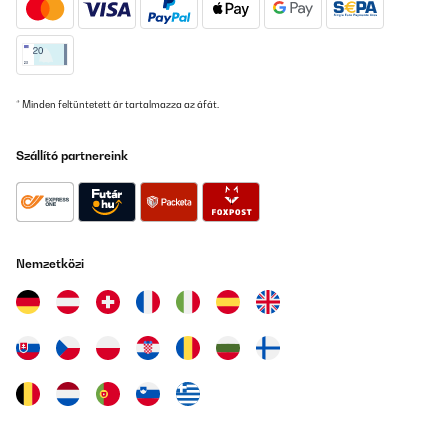
schmalen Zwischenräume außen am Einsatz sind etwas mühsam
zu reinigen und zu trocknen – da kommt man mit den Fingern
kaum richtig ran.Trotzdem bin ich insgesamt überzeugt.
Besonders positiv hervorheben möchte ich den Kundenservice:
Als eine Schnalle kaputtging, bekam ich blitzschnell Ersatz –
wirklich vorbildlich!
* Minden feltüntetett ár tartalmazza az áfát.
Amazon-Benutzer
Fordítsd le
Szállító partnereink
ELLENŐRZÖTT ÉRTÉKELÉS
02/09/2025
Bisher die Beste Brotdose.Viele Fächer, viel Platz, bisher war es
Nemzetközi
auch absolut auslaufsicher. Melone können wir noch nicht
beurteilen, wird aber auch bald getestet. Tolle Farben, unserem
Sohn gefällt es uns er kann es einfach und leicht alleine öffnen.
Amazon-Benutzer
Fordítsd le
ELLENŐRZÖTT ÉRTÉKELÉS
27/08/2025