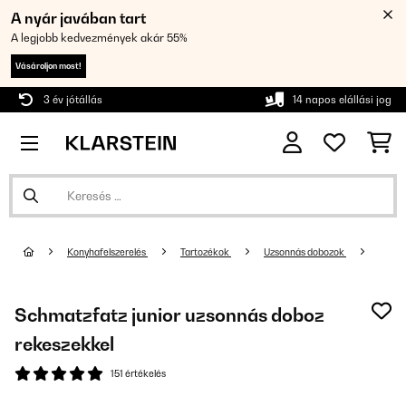
A nyár javában tart
A legjobb kedvezmények akár 55%
Vásároljon most!
3 év jótállás
14 napos elállási jog
Konyhafelszerelés
Tartozékok
Uzsonnás dobozok
Schmatzfatz junior uzsonnás doboz
rekeszekkel
151 értékelés