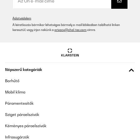
Amazon-Benutzer
Fordítsd le
Adatvédelem
A leiratkozás bármikor lehetséges bármely e-mail láblécében található linken
keresztül, vagy írjon nekünk a
privacy@chal-tec.com
címre.
ELLENŐRZÖTT ÉRTÉKELÉS
14/01/2026
Sehr schöne, große Brotdose mit vielen unterschiedlichen
Fächern. Sehr gute Qualität.
Amazon-Benutzer
Népszerű kategóriák
Fordítsd le
Borhűtő
ELLENŐRZÖTT ÉRTÉKELÉS
Mobil klíma
16/12/2025
Páramentesítők
Wir benutzen diese Brotdose für unser Kind nun seit über drei
Jahren und sind immer noch begeistert. Die Box ist nach all der
Sziget páraelszívók
Zeit wie neu, sehr robust und absolut auslaufsicher. Sie hält den
täglichen Gebrauch in Kindergarten und Schule problemlos aus
Kéményes páraelszívók
und lässt sich leicht reinigen. Die Materialien wirken hochwertig
und kindgerecht, ohne unangenehme Gerüche oder
Verfärbungen. Wir sind rundum zufrieden und können diese
Infrasugárzók