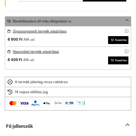
Rendelkezésre áll más állapotban is
Újracsomagolt termék vásárlása
8 900 Ft
ÁFÁ-val
Kosárba
Használat termék vásárlása
8 405 Ft
ÁFÁ-val
Kosárba
A termék jelenleg nincs raktáron
14 napos elállási jog
Fő jellemzők