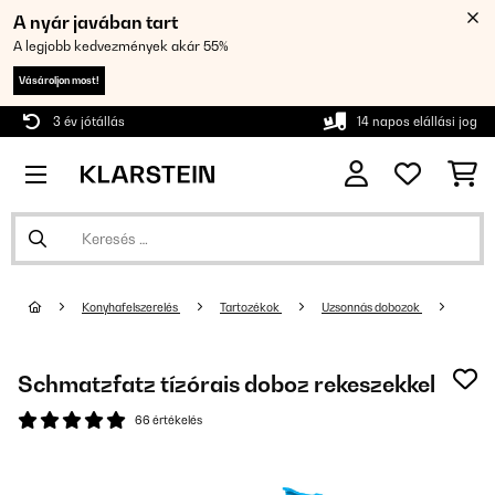
A nyár javában tart
A legjobb kedvezmények akár 55%
Vásároljon most!
3 év jótállás
14 napos elállási jog
Konyhafelszerelés
Tartozékok
Uzsonnás dobozok
Schmatzfatz tízórais doboz rekeszekkel
66 értékelés