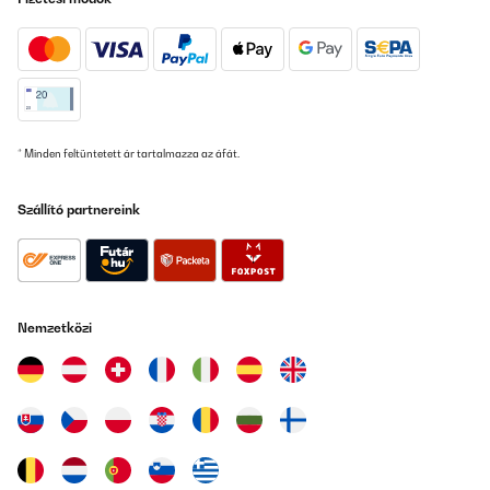
Insgesamt ein rundum durchdachtes Produkt, das wir gerne
weiterempfehlen!
Amazon-Benutzer
Fordítsd le
ELLENŐRZÖTT ÉRTÉKELÉS
* Minden feltüntetett ár tartalmazza az áfát.
19/05/2025
Wir nutzen diese Brotdose nun seit einigen Monaten täglich und
Szállító partnereink
sind sehr zufrieden. Die Qualität ist wirklich top: Der Kunststoff
ist robust, stabil und wirkt langlebig. Die Dose ist superleicht,
lässt sich kinderleicht öffnen und wieder fest verschließen – auch
für Kinderhände perfekt geeignet. Besonders praktisch finden
wir, dass sie sich sehr gut reinigen lässt – sowohl per Hand als
auch in der Spülmaschine. Die Farbe ist toll und bleibt auch nach
Nemzetközi
vielen Spülgängen schön kräftig. Ein weiterer Pluspunkt: Die
Brotdose passt perfekt in den Ergobag-Schulranzen und hat
bereits mehrere Stürze überstanden, ohne kaputtzugehen oder
aufzugehen.Der Preis ist zwar etwas höher, aber aus unserer
Sicht gerechtfertigt – vor allem, wenn sie im Angebot ist.
Insgesamt ein rundum durchdachtes Produkt, das wir gerne
weiterempfehlen!
Amazon-Benutzer