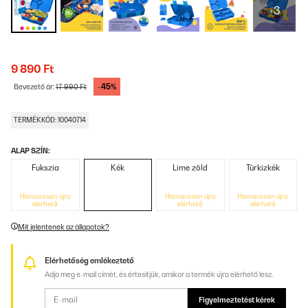
+3
9 890 Ft
-45%
Bevezető ár:
17 990 Ft
TERMÉKKÓD: 10040714
ALAP SZÍN:
Fukszia
Kék
Lime zöld
Türkizkék
Hamarosan újra
Hamarosan újra
Hamarosan újra
elérhető
elérhető
elérhető
Mit jelentenek az állapotok?
Elérhetőség emlékeztető
Adja meg e-mail címét, és értesítjük, amikor a termék újra elérhető lesz.
Figyelmeztetést kérek