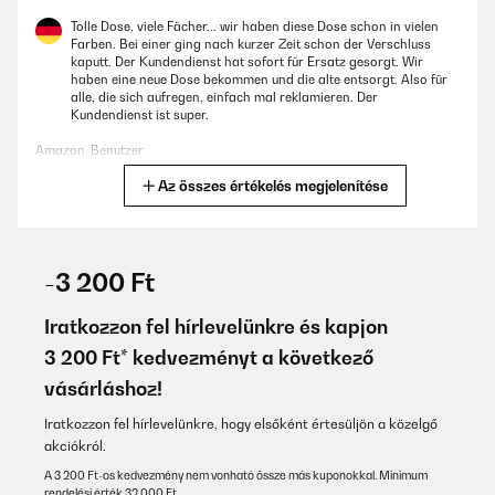
Tolle Dose, viele Fächer... wir haben diese Dose schon in vielen
Farben. Bei einer ging nach kurzer Zeit schon der Verschluss
kaputt. Der Kundendienst hat sofort für Ersatz gesorgt. Wir
haben eine neue Dose bekommen und die alte entsorgt. Also für
alle, die sich aufregen, einfach mal reklamieren. Der
Kundendienst ist super.
Amazon-Benutzer
Az összes értékelés megjelenítése
Fordítsd le
ELLENŐRZÖTT ÉRTÉKELÉS
02/08/2025
-3 200 Ft
Nach vielen versuchen mit günstigen Boxen, haben wir mal ein
teureres Produkt probiert. Die Jausenbox ist super! Kind kann sie
Iratkozzon fel hírlevelünkre és kapjon
gut öffnen und hält dicht. Ist ihren Preis wirklich wert!
3 200 Ft* kedvezményt a következő
Amazon-Benutzer
vásárláshoz!
Fordítsd le
Iratkozzon fel hírlevelünkre, hogy elsőként értesüljön a közelgő
akciókról.
ELLENŐRZÖTT ÉRTÉKELÉS
A 3 200 Ft-os kedvezmény nem vonható össze más kuponokkal. Minimum
29/07/2025
rendelési érték 32 000 Ft.