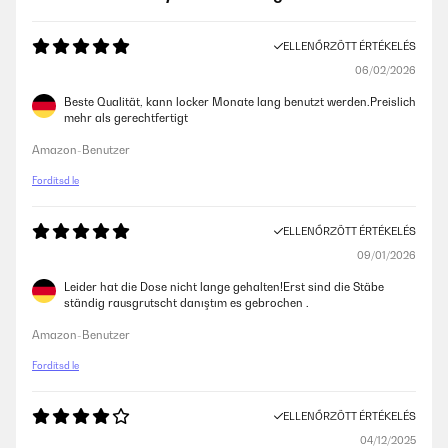
ELLENŐRZÖTT ÉRTÉKELÉS
06/02/2026
Beste Qualität, kann locker Monate lang benutzt werden.Preislich
mehr als gerechtfertigt
Amazon-Benutzer
Fordítsd le
ELLENŐRZÖTT ÉRTÉKELÉS
09/01/2026
Leider hat die Dose nicht lange gehalten!Erst sind die Stäbe
ständig rausgrutscht danıştım es gebrochen .
Amazon-Benutzer
Fordítsd le
ELLENŐRZÖTT ÉRTÉKELÉS
04/12/2025