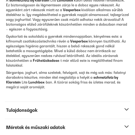
A
schmatzfatz by Klarstein
Lite
Lunchbox
külön belső fedéllel rendelkezik.
Ez biztonságosan és légmentesen zárja le a doboz egyes rekeszeit. Az
egyenként zárt rekeszek miatt ez a
Vesperbox
kiválóan alkalmas sűrűbb
ételekhez is. Így megédesítheted a gyerekek napját almamossal, tejbegrízzel
vagy joghurttal. Vagy egyszerűen csak müzlit adhatsz nekik útravalóul! A
biztonságos elülső zárófüleknek köszönhetően minden a dobozban marad
– egészen a fogyasztásig.
Gyakorlati és sokoldalú a gyerekek mindennapjaiban, kényelmes este: a
kifinomult csatlakozástechnika révén a
Vesperbox
könnyen tisztítható. Az
egészséges higiénia garantált, hiszen a belső rekeszek gond nélkül
betehetők a mosogatógépbe. Mivel a külső doboz nem érintkezik az
ételekkel, egyszerűen nedves ruhával letörölhető. Az ideális zárásnak
köszönhetően a
Frühstücksdose
-t már előző este is megtöltheted finom
falatokkal.
Sárgarépa, joghurt, alma szeletek, felvágott, sajt és még sok más: falatnyi
darabokra készítve, minden étel megtalálja a helyét a
schmatzfatz by
Klarstein
Lite
Lunchbox
-ban. A tízórai sokáig friss és ízletes marad, és
megőrzi saját aromáját.
Tulajdonságok
Méretek és műszaki adatok