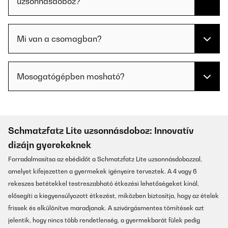
uzsonnásdoboz?
Mi van a csomagban?
Mosogatógépben mosható?
Schmatzfatz Lite uzsonnásdoboz: Innovatív
dizájn gyerekeknek
Forradalmasítsa az ebédidőt a Schmatzfatz Lite uzsonnásdobozzal,
amelyet kifejezetten a gyermekek igényeire terveztek. A 4 vagy 6
rekeszes betétekkel testreszabható étkezési lehetőségeket kínál,
elősegíti a kiegyensúlyozott étkezést, miközben biztosítja, hogy az ételek
frissek és elkülönítve maradjanak. A szivárgásmentes tömítések azt
jelentik, hogy nincs több rendetlenség, a gyermekbarát fülek pedig