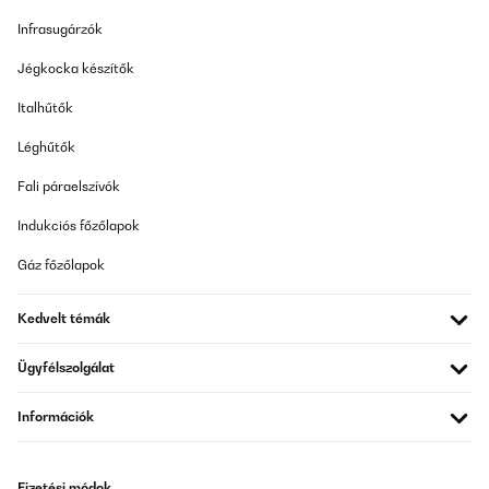
ELLENŐRZÖTT ÉRTÉKELÉS
Infrasugárzók
17/06/2025
Nach einem Jahr war leider der Verschluss defekt. Die Brotdose
Jégkocka készítők
wurde sofort umgetauscht. Verkäufer Klarstein ein großes Lob
auch für die freundliche Abwicklung. Danke%
Italhűtők
Amazon-Benutzer
Léghűtők
Fordítsd le
Fali páraelszívók
Indukciós főzőlapok
ELLENŐRZÖTT ÉRTÉKELÉS
19/05/2025
Gáz főzőlapok
Wir nutzen diese Brotdose nun seit einigen Monaten täglich und
sind sehr zufrieden. Die Qualität ist wirklich top: Der Kunststoff
Kedvelt témák
ist robust, stabil und wirkt langlebig. Die Dose ist superleicht,
lässt sich kinderleicht öffnen und wieder fest verschließen – auch
für Kinderhände perfekt geeignet. Besonders praktisch finden
Ügyfélszolgálat
wir, dass sie sich sehr gut reinigen lässt – sowohl per Hand als
auch in der Spülmaschine. Die Farbe ist toll und bleibt auch nach
vielen Spülgängen schön kräftig. Ein weiterer Pluspunkt: Die
Információk
Brotdose passt perfekt in den Ergobag-Schulranzen und hat
bereits mehrere Stürze überstanden, ohne kaputtzugehen oder
aufzugehen. Der Preis ist zwar etwas höher, aber aus unserer
Sicht gerechtfertigt – vor allem, wenn sie im Angebot ist.
Fizetési módok