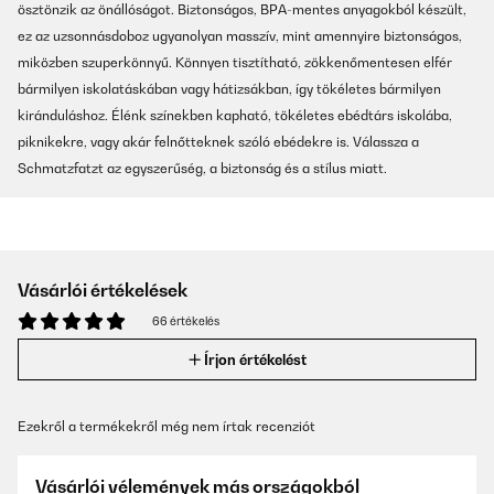
ösztönzik az önállóságot. Biztonságos, BPA-mentes anyagokból készült,
ez az uzsonnásdoboz ugyanolyan masszív, mint amennyire biztonságos,
miközben szuperkönnyű. Könnyen tisztítható, zökkenőmentesen elfér
bármilyen iskolatáskában vagy hátizsákban, így tökéletes bármilyen
kiránduláshoz. Élénk színekben kapható, tökéletes ebédtárs iskolába,
piknikekre, vagy akár felnőtteknek szóló ebédekre is. Válassza a
Schmatzfatzt az egyszerűség, a biztonság és a stílus miatt.
Vásárlói értékelések
66 értékelés
Írjon értékelést
Ezekről a termékekről még nem írtak recenziót
Vásárlói vélemények más országokból