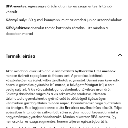
BPA-mentes:
egészségre ártalmatlan, íz- és szagmentes Tritánból
készült
Könnyű súly:
130 g-mal könnyebb, mint az eredeti junior uzsonnásdoboz
Kifolyásbiztos:
abszolút tömör kattintós záródás – itt minden a
dobozban marad
Termék leírása
Akár óvodába, akár iskolába: a
schmatzfatz by Klarstein
Lite
Lunchbox
minden tízórait ropogósan és frissen tart! A praktikus betétnek
köszönhetően az ételek külön tárolhatók egymástól. Semmi sem keveredik
össze: a gyümölcs gyümölcs ízű marad, a felvágott felvágott ízű, a sajt
pedig sajt ízű. A kis válaszfalak gondoskodnak a tökéletes aromáról.
Falatnyi darabokra vágva és a kis rekeszekbe rendezve, ízletesen
tálalhatod a gyerekeknek a gyümölcsöt és zöldséget! Egészséges,
vitaminban gazdag ellátás minden napra, kirándulásokra vagy a játszótéri
kis éhségre. És a legjobb benne: a Lite
Brotdose
nevéhez hűen készült. Teljes
egészében Tritanból és szilikonból, súlya egyharmaddal kevesebb, mint a
hagyományos gyerekebéddobozoké. Minden alkatrész BPA-mentes, így
nemcsak íz- és szagszagmentes, hanem teljesen egészségbarát is.